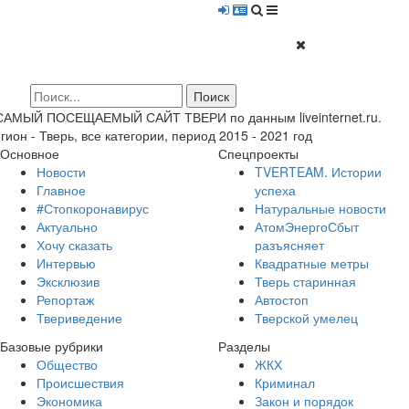
 САМЫЙ ПОСЕЩАЕМЫЙ САЙТ ТВЕРИ по данным liveinternet.ru.
гион - Тверь, все категории, период 2015 - 2021 год
Основное
Спецпроекты
Новости
TVERTEAM. Истории
Главное
успеха
#Стопкоронавирус
Натуральные новости
Актуально
АтомЭнергоСбыт
Хочу сказать
разъясняет
Интервью
Квадратные метры
Эксклюзив
Тверь старинная
Репортаж
Автостоп
Твериведение
Тверской умелец
Базовые рубрики
Разделы
Общество
ЖКХ
Происшествия
Криминал
Экономика
Закон и порядок