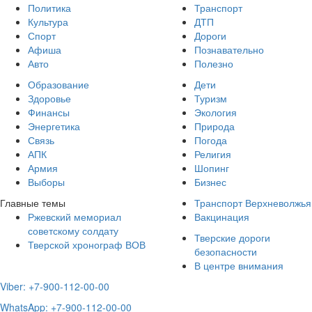
Политика
Транспорт
Культура
ДТП
Спорт
Дороги
Афиша
Познавательно
Авто
Полезно
Образование
Дети
Здоровье
Туризм
Финансы
Экология
Энергетика
Природа
Связь
Погода
АПК
Религия
Армия
Шопинг
Выборы
Бизнес
Главные темы
Транспорт Верхневолжья
Ржевский мемориал
Вакцинация
советскому солдату
Тверские дороги
Тверской хронограф ВОВ
безопасности
В центре внимания
Viber: +7-900-112-00-00
WhatsApp: +7-900-112-00-00