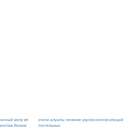
i
i
Ролик длится пару
Ролик из Омска: вы
секунд, но вы будете
будете смеяться
в шоке от увиденного
долго
дратный метр
от
отели алушты
лечение укусов клопов клещей
монтаж блоков
постельных