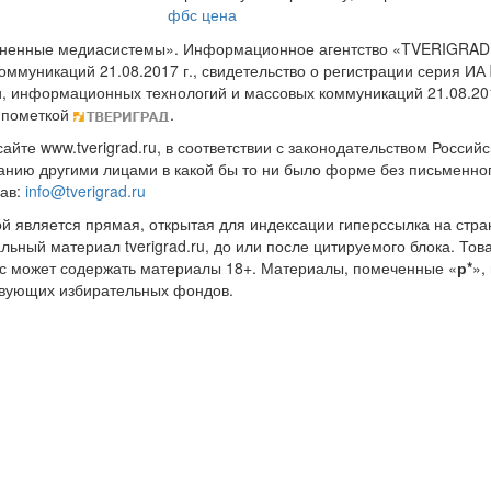
фбс цена
диненные медиасистемы». Информационное агентство «TVERIGRAD
оммуникаций 21.08.2017 г., свидетельство о регистрации серия 
и, информационных технологий и массовых коммуникаций 21.08.20
 пометкой
.
те www.tverigrad.ru, в соответствии с законодательством Россий
нию другими лицами в какой бы то ни было форме без письменног
рав:
info@tverigrad.ru
ой является прямая, открытая для индексации гиперссылка на стра
льный материал tverigrad.ru, до или после цитируемого блока. 
с может содержать материалы 18+. Материалы, помеченные «
р*
»,
ствующих избирательных фондов.