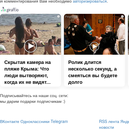
ля комментирования Вам необходимо
авторизироваться
.
i
i
Скрытая камера на
Ролик длится
пляже Крыма: Что
несколько секунд, а
люди вытворяют,
смеяться вы будете
когда их не видят...
долго
Подписывайтесь на наши соц. сети:
мы дарим подарки подписчикам :)
ВКонтакте
Одноклассники
Telegram
RSS лента
Янде
новости