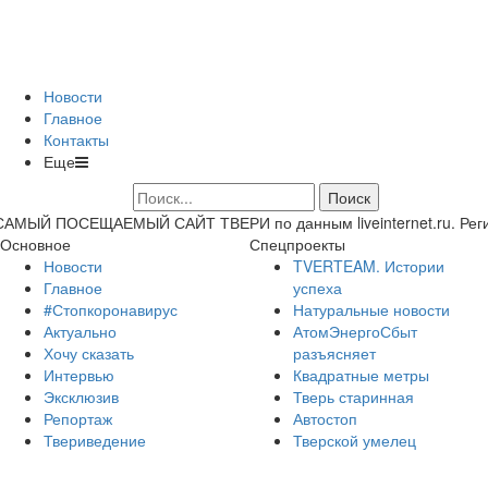
Новости
Главное
Контакты
Еще
САМЫЙ ПОСЕЩАЕМЫЙ САЙТ ТВЕРИ по данным liveinternet.ru. Регион 
Основное
Спецпроекты
Новости
TVERTEAM. Истории
Главное
успеха
#Стопкоронавирус
Натуральные новости
Актуально
АтомЭнергоСбыт
Хочу сказать
разъясняет
Интервью
Квадратные метры
Эксклюзив
Тверь старинная
Репортаж
Автостоп
Твериведение
Тверской умелец