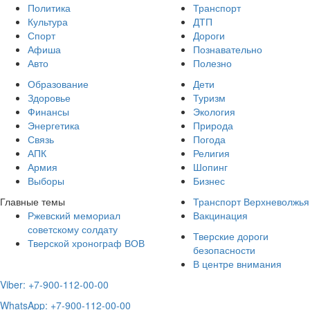
Политика
Транспорт
Культура
ДТП
Спорт
Дороги
Афиша
Познавательно
Авто
Полезно
Образование
Дети
Здоровье
Туризм
Финансы
Экология
Энергетика
Природа
Связь
Погода
АПК
Религия
Армия
Шопинг
Выборы
Бизнес
Главные темы
Транспорт Верхневолжья
Ржевский мемориал
Вакцинация
советскому солдату
Тверские дороги
Тверской хронограф ВОВ
безопасности
В центре внимания
Viber: +7-900-112-00-00
WhatsApp: +7-900-112-00-00