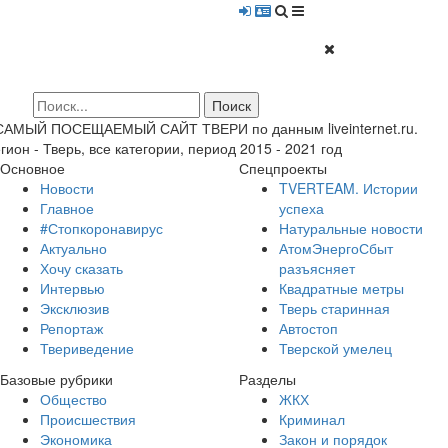
 САМЫЙ ПОСЕЩАЕМЫЙ САЙТ ТВЕРИ по данным liveinternet.ru.
гион - Тверь, все категории, период 2015 - 2021 год
Основное
Спецпроекты
Новости
TVERTEAM. Истории
Главное
успеха
#Стопкоронавирус
Натуральные новости
Актуально
АтомЭнергоСбыт
Хочу сказать
разъясняет
Интервью
Квадратные метры
Эксклюзив
Тверь старинная
Репортаж
Автостоп
Твериведение
Тверской умелец
Базовые рубрики
Разделы
Общество
ЖКХ
Происшествия
Криминал
Экономика
Закон и порядок