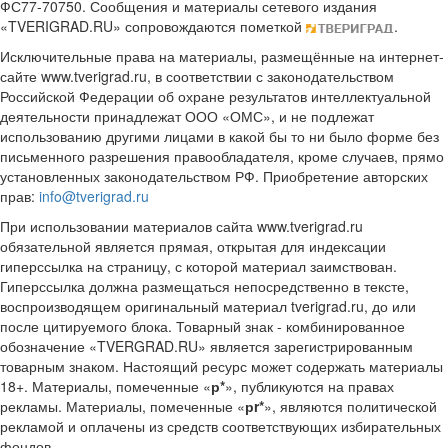
ФС77-70750. Сообщения и материалы сетевого издания
«TVERIGRAD.RU» сопровождаются пометкой
.
Исключительные права на материалы, размещённые на интернет-
сайте www.tverigrad.ru, в соответствии с законодательством
Российской Федерации об охране результатов интеллектуальной
деятельности принадлежат ООО «ОМС», и не подлежат
использованию другими лицами в какой бы то ни было форме без
письменного разрешения правообладателя, кроме случаев, прямо
установленных законодательством РФ. Приобретение авторских
прав:
info@tverigrad.ru
При использовании материалов сайта www.tverigrad.ru
обязательной является прямая, открытая для индексации
гиперссылка на страницу, с которой материал заимствован.
Гиперссылка должна размещаться непосредственно в тексте,
воспроизводящем оригинальный материал tverigrad.ru, до или
после цитируемого блока. Товарный знак - комбинированное
обозначение «TVERGRAD.RU» является зарегистрированным
товарным знаком. Настоящий ресурс может содержать материалы
18+. Материалы, помеченные «
р*
», публикуются на правах
рекламы. Материалы, помеченные «
рr*
», являются политической
рекламой и оплачены из средств соответствующих избирательных
фондов.