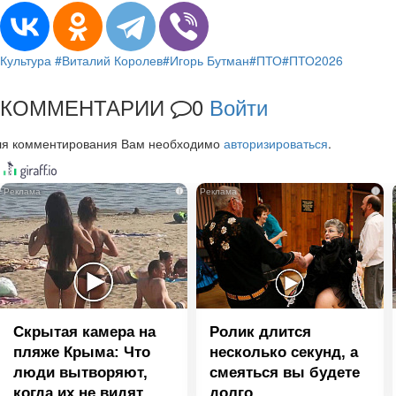
Культура
#Виталий Королев
#Игорь Бутман
#ПТО
#ПТО2026
КОММЕНТАРИИ
0
Войти
ля комментирования Вам необходимо
авторизироваться
.
i
i
Скрытая камера на
Ролик длится
пляже Крыма: Что
несколько секунд, а
люди вытворяют,
смеяться вы будете
когда их не видят...
долго