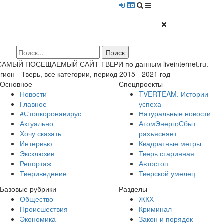
 САМЫЙ ПОСЕЩАЕМЫЙ САЙТ ТВЕРИ по данным liveinternet.ru.
гион - Тверь, все категории, период 2015 - 2021 год
Основное
Спецпроекты
Новости
TVERTEAM. Истории
Главное
успеха
#Стопкоронавирус
Натуральные новости
Актуально
АтомЭнергоСбыт
Хочу сказать
разъясняет
Интервью
Квадратные метры
Эксклюзив
Тверь старинная
Репортаж
Автостоп
Твериведение
Тверской умелец
Базовые рубрики
Разделы
Общество
ЖКХ
Происшествия
Криминал
Экономика
Закон и порядок