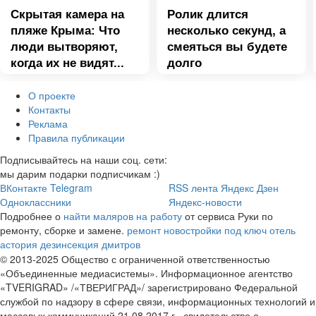
Скрытая камера на
Ролик длится
пляже Крыма: Что
несколько секунд, а
люди вытворяют,
смеяться вы будете
когда их не видят...
долго
О проекте
Контакты
Реклама
Правила публикации
Подписывайтесь на наши соц. сети:
мы дарим подарки подписчикам :)
ВКонтакте
Telegram
RSS лента
Яндекс Дзен
Одноклассники
Яндекс-новости
Подробнее о
найти маляров на работу
от сервиса Руки по
ремонту, сборке и замене.
ремонт новостройки под ключ
отель
астория
дезинсекция дмитров
© 2013-2025 Общество с ограниченной ответственностью
«Объединенные медиасистемы». Информационное агентство
«TVERIGRAD» /«ТВЕРИГРАД»/ зарегистрировано Федеральной
службой по надзору в сфере связи, информационных технологий и
массовых коммуникаций 21.08.2017 г., свидетельство о