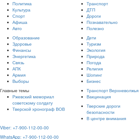
Политика
Транспорт
Культура
ДТП
Спорт
Дороги
Афиша
Познавательно
Авто
Полезно
Образование
Дети
Здоровье
Туризм
Финансы
Экология
Энергетика
Природа
Связь
Погода
АПК
Религия
Армия
Шопинг
Выборы
Бизнес
Главные темы
Транспорт Верхневолжья
Ржевский мемориал
Вакцинация
советскому солдату
Тверские дороги
Тверской хронограф ВОВ
безопасности
В центре внимания
Viber: +7-900-112-00-00
WhatsApp: +7-900-112-00-00