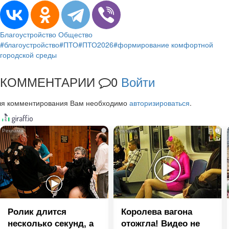
Благоустройство
Общество
#благоустройство
#ПТО
#ПТО2026
#формирование комфортной
городской среды
КОММЕНТАРИИ
0
Войти
ля комментирования Вам необходимо
авторизироваться
.
i
i
Ролик длится
Королева вагона
несколько секунд, а
отожгла! Видео не