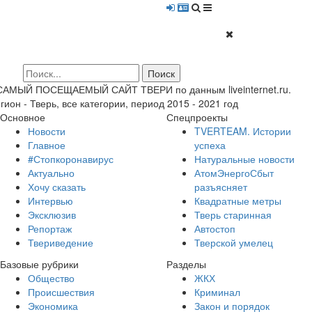
 САМЫЙ ПОСЕЩАЕМЫЙ САЙТ ТВЕРИ по данным liveinternet.ru.
гион - Тверь, все категории, период 2015 - 2021 год
Основное
Спецпроекты
Новости
TVERTEAM. Истории
Главное
успеха
#Стопкоронавирус
Натуральные новости
Актуально
АтомЭнергоСбыт
Хочу сказать
разъясняет
Интервью
Квадратные метры
Эксклюзив
Тверь старинная
Репортаж
Автостоп
Твериведение
Тверской умелец
Базовые рубрики
Разделы
Общество
ЖКХ
Происшествия
Криминал
Экономика
Закон и порядок