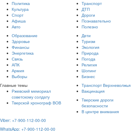
Политика
Транспорт
Культура
ДТП
Спорт
Дороги
Афиша
Познавательно
Авто
Полезно
Образование
Дети
Здоровье
Туризм
Финансы
Экология
Энергетика
Природа
Связь
Погода
АПК
Религия
Армия
Шопинг
Выборы
Бизнес
Главные темы
Транспорт Верхневолжья
Ржевский мемориал
Вакцинация
советскому солдату
Тверские дороги
Тверской хронограф ВОВ
безопасности
В центре внимания
Viber: +7-900-112-00-00
WhatsApp: +7-900-112-00-00