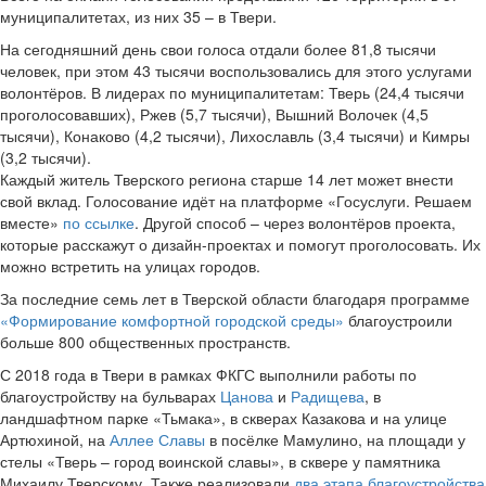
муниципалитетах, из них 35 – в Твери.
На сегодняшний день свои голоса отдали более 81,8 тысячи
человек, при этом 43 тысячи воспользовались для этого услугами
волонтёров. В лидерах по муниципалитетам: Тверь (24,4 тысячи
проголосовавших), Ржев (5,7 тысячи), Вышний Волочек (4,5
тысячи), Конаково (4,2 тысячи), Лихославль (3,4 тысячи) и Кимры
(3,2 тысячи).
Каждый житель Тверского региона старше 14 лет может внести
свой вклад. Голосование идёт на платформе «Госуслуги. Решаем
вместе»
по ссылке
. Другой способ – через волонтёров проекта,
которые расскажут о дизайн-проектах и помогут проголосовать. Их
можно встретить на улицах городов.
За последние семь лет в Тверской области благодаря программе
«Формирование комфортной городской среды»
благоустроили
больше 800 общественных пространств.
С 2018 года в Твери в рамках ФКГС выполнили работы по
благоустройству на бульварах
Цанова
и
Радищева
, в
ландшафтном парке «Тьмака», в скверах Казакова и на улице
Артюхиной, на
Аллее Славы
в посёлке Мамулино, на площади у
стелы «Тверь – город воинской славы», в сквере у памятника
Михаилу Тверскому. Также реализовали
два этапа благоустройства