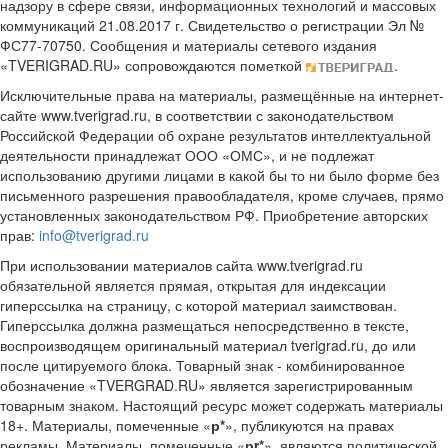
надзору в сфере связи, информационных технологий и массовых
коммуникаций 21.08.2017 г. Свидетельство о регистрации Эл №
ФС77-70750. Сообщения и материалы сетевого издания
«TVERIGRAD.RU» сопровождаются пометкой
.
Исключительные права на материалы, размещённые на интернет-
сайте www.tverigrad.ru, в соответствии с законодательством
Российской Федерации об охране результатов интеллектуальной
деятельности принадлежат ООО «ОМС», и не подлежат
использованию другими лицами в какой бы то ни было форме без
письменного разрешения правообладателя, кроме случаев, прямо
установленных законодательством РФ. Приобретение авторских
прав:
info@tverigrad.ru
При использовании материалов сайта www.tverigrad.ru
обязательной является прямая, открытая для индексации
гиперссылка на страницу, с которой материал заимствован.
Гиперссылка должна размещаться непосредственно в тексте,
воспроизводящем оригинальный материал tverigrad.ru, до или
после цитируемого блока. Товарный знак - комбинированное
обозначение «TVERGRAD.RU» является зарегистрированным
товарным знаком. Настоящий ресурс может содержать материалы
18+. Материалы, помеченные «
р*
», публикуются на правах
рекламы. Материалы, помеченные «
рr*
», являются политической