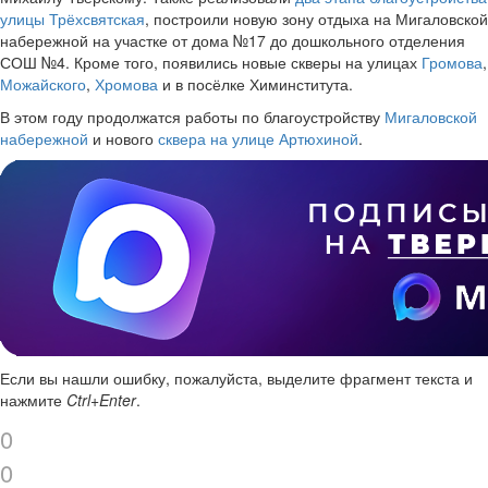
улицы Трёхсвятская
, построили новую зону отдыха на Мигаловской
набережной на участке от дома №17 до дошкольного отделения
СОШ №4. Кроме того, появились новые скверы на улицах
Громова
,
Можайского
,
Хромова
и в посёлке Химинститута.
В этом году продолжатся работы по благоустройству
Мигаловской
набережной
и нового
сквера на улице Артюхиной
.
Если вы нашли ошибку, пожалуйста, выделите фрагмент текста и
нажмите
Ctrl+Enter
.
0
0