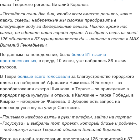
глава Тверского региона Виталий Королев.
«Остаётся лишь два дня, чтобы всем вместе решить, какие
парки, скверы, набережные мы сможем преобразить в
следующем году за федеральные деньги. Никто, кроме нас
самих, не сделает наши города лучше. А выбрать есть из чего:
126 объектов в 37 муниципалитетах!» – написал в посте в MAX
Виталий Геннадьевич.
По данным на понедельник, было
более 81 тысячи
проголосовавших
, в среду, 10 июня, уже набралось 86 тысяч
голосов.
В Твери
больше всего голосовали
за благоустройство городского
пляжа на набережной Афанасия Никитина. В Бежецке – за
преобразования сквера Шишкова, в Торжке – за приведение в
порядок парка культуры и отдыха, в Калязине – парка Победы, в
Кимрах – набережной Фадеева. В Зубцове есть запрос на
пешеходную зону на улице Советская.
«Призываю каждого взять в руки телефон, зайти на портал
«Госуслуги» и выбрать тот проект, который ближе и роднее»,
– подчеркнул глава Тверской области Виталий Королев.
Всего на онлайн-голосовании представили 126 территорий в 37