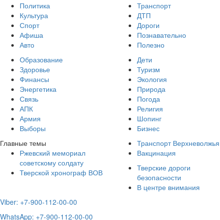
Политика
Транспорт
Культура
ДТП
Спорт
Дороги
Афиша
Познавательно
Авто
Полезно
Образование
Дети
Здоровье
Туризм
Финансы
Экология
Энергетика
Природа
Связь
Погода
АПК
Религия
Армия
Шопинг
Выборы
Бизнес
Главные темы
Транспорт Верхневолжья
Ржевский мемориал
Вакцинация
советскому солдату
Тверские дороги
Тверской хронограф ВОВ
безопасности
В центре внимания
Viber: +7-900-112-00-00
WhatsApp: +7-900-112-00-00