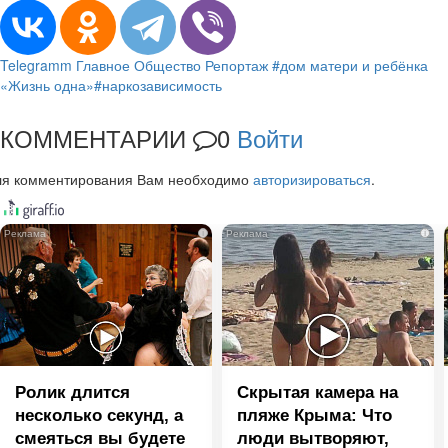
Telegramm
Главное
Общество
Репортаж
#дом матери и ребёнка
«Жизнь одна»
#наркозависимость
КОММЕНТАРИИ
0
Войти
ля комментирования Вам необходимо
авторизироваться
.
i
i
Ролик длится
Скрытая камера на
несколько секунд, а
пляже Крыма: Что
смеяться вы будете
люди вытворяют,