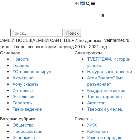
 САМЫЙ ПОСЕЩАЕМЫЙ САЙТ ТВЕРИ по данным liveinternet.ru.
гион - Тверь, все категории, период 2015 - 2021 год
Основное
Спецпроекты
Новости
TVERTEAM. Истории
Главное
успеха
#Стопкоронавирус
Натуральные новости
Актуально
АтомЭнергоСбыт
Хочу сказать
разъясняет
Интервью
Квадратные метры
Эксклюзив
Тверь старинная
Репортаж
Автостоп
Твериведение
Тверской умелец
Базовые рубрики
Разделы
Общество
ЖКХ
Происшествия
Криминал
Экономика
Закон и порядок