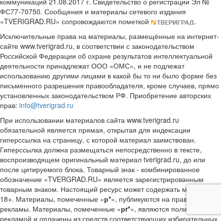
коммуникаций 21.08.2017 г. Свидетельство о регистрации Эл №
ФС77-70750. Сообщения и материалы сетевого издания
«TVERIGRAD.RU» сопровождаются пометкой
.
Исключительные права на материалы, размещённые на интернет-
сайте www.tverigrad.ru, в соответствии с законодательством
Российской Федерации об охране результатов интеллектуальной
деятельности принадлежат ООО «ОМС», и не подлежат
использованию другими лицами в какой бы то ни было форме без
письменного разрешения правообладателя, кроме случаев, прямо
установленных законодательством РФ. Приобретение авторских
прав:
info@tverigrad.ru
При использовании материалов сайта www.tverigrad.ru
обязательной является прямая, открытая для индексации
гиперссылка на страницу, с которой материал заимствован.
Гиперссылка должна размещаться непосредственно в тексте,
воспроизводящем оригинальный материал tverigrad.ru, до или
после цитируемого блока. Товарный знак - комбинированное
обозначение «TVERGRAD.RU» является зарегистрированным
товарным знаком. Настоящий ресурс может содержать материалы
18+. Материалы, помеченные «
р*
», публикуются на правах
рекламы. Материалы, помеченные «
рr*
», являются политической
рекламой и оплачены из средств соответствующих избирательных