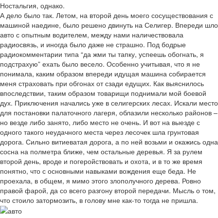
Ностальгия, однако.
А дело было так. Летом, на второй день моего сосуществования с
машиной наедине, было решено двинуть на Селигер. Впереди шло
авто с опытным водителем, между нами наличествовала
радиосвязь, и иногда было даже не страшно. Под бодрые
радиокомментарии типа “да жми ты тапку, успеешь обогнать, я
подстрахую” ехать было весело. Особенно учитывая, что я не
понимала, каким образом впереди идущая машина собирается
меня страховать при обгонах от сзади едущих. Как выяснилось
впоследствии, таким образом товарищи поднимали мой боевой
дух. Приключения начались уже в селигерских лесах. Искали место
для постановки палаточного лагеря, облазили несколько районов –
но везде либо занято, либо место не очень. И вот на выезде с
одного такого неудачного места через лесочек шла грунтовая
дорога. Сильно витиеватая дорога, а по ней возьми и окажись одна
сосна на полметра ближе, чем остальные деревья. Я за рулем
второй день, вроде и погеройствовать и охота, и в то же время
понятно, что с основными навыками вождения еще беда. Не
проехала, в общем, я мимо этого злополучного дерева. Ровно
правой фарой, да со всего разгону второй передачи. Мысль о том,
что стоило затормозить, в голову мне как-то тогда не пришла.