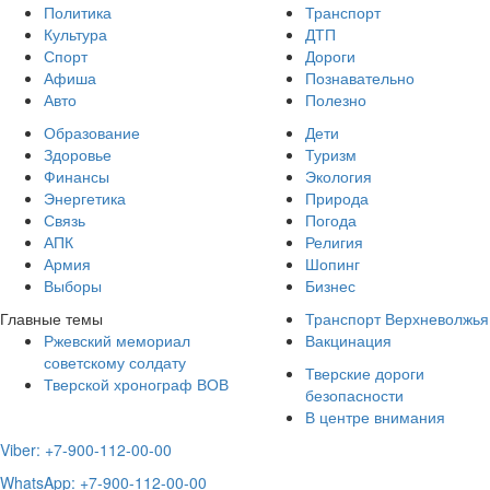
Политика
Транспорт
Культура
ДТП
Спорт
Дороги
Афиша
Познавательно
Авто
Полезно
Образование
Дети
Здоровье
Туризм
Финансы
Экология
Энергетика
Природа
Связь
Погода
АПК
Религия
Армия
Шопинг
Выборы
Бизнес
Главные темы
Транспорт Верхневолжья
Ржевский мемориал
Вакцинация
советскому солдату
Тверские дороги
Тверской хронограф ВОВ
безопасности
В центре внимания
Viber: +7-900-112-00-00
WhatsApp: +7-900-112-00-00