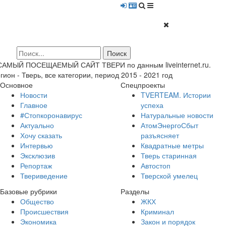
 САМЫЙ ПОСЕЩАЕМЫЙ САЙТ ТВЕРИ по данным liveinternet.ru.
гион - Тверь, все категории, период 2015 - 2021 год
Основное
Спецпроекты
Новости
TVERTEAM. Истории
Главное
успеха
#Стопкоронавирус
Натуральные новости
Актуально
АтомЭнергоСбыт
Хочу сказать
разъясняет
Интервью
Квадратные метры
Эксклюзив
Тверь старинная
Репортаж
Автостоп
Твериведение
Тверской умелец
Базовые рубрики
Разделы
Общество
ЖКХ
Происшествия
Криминал
Экономика
Закон и порядок