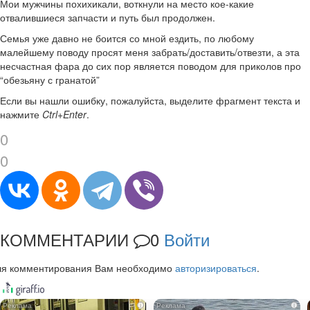
Мои мужчины похихикали, воткнули на место кое-какие
отвалившиеся запчасти и путь был продолжен.
Семья уже давно не боится со мной ездить, по любому
малейшему поводу просят меня забрать/доставить/отвезти, а эта
несчастная фара до сих пор является поводом для приколов про
“обезьяну с гранатой”
Если вы нашли ошибку, пожалуйста, выделите фрагмент текста и
нажмите
Ctrl+Enter
.
0
0
КОММЕНТАРИИ
0
Войти
ля комментирования Вам необходимо
авторизироваться
.
i
i