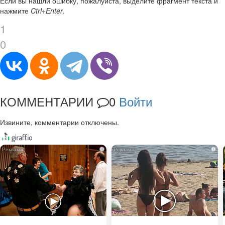
Если вы нашли ошибку, пожалуйста, выделите фрагмент текста и
нажмите
Ctrl+Enter
.
1
0
КОММЕНТАРИИ
0
Войти
Извините, комментарии отключены.
i
i