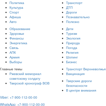
Политика
Транспорт
Культура
ДТП
Спорт
Дороги
Афиша
Познавательно
Авто
Полезно
Образование
Дети
Здоровье
Туризм
Финансы
Экология
Энергетика
Природа
Связь
Погода
АПК
Религия
Армия
Шопинг
Выборы
Бизнес
Главные темы
Транспорт Верхневолжья
Ржевский мемориал
Вакцинация
советскому солдату
Тверские дороги
Тверской хронограф ВОВ
безопасности
В центре внимания
Viber: +7-900-112-00-00
WhatsApp: +7-900-112-00-00