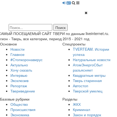
 САМЫЙ ПОСЕЩАЕМЫЙ САЙТ ТВЕРИ по данным liveinternet.ru.
гион - Тверь, все категории, период 2015 - 2021 год
Основное
Спецпроекты
Новости
TVERTEAM. Истории
Главное
успеха
#Стопкоронавирус
Натуральные новости
Актуально
АтомЭнергоСбыт
Хочу сказать
разъясняет
Интервью
Квадратные метры
Эксклюзив
Тверь старинная
Репортаж
Автостоп
Твериведение
Тверской умелец
Базовые рубрики
Разделы
Общество
ЖКХ
Происшествия
Криминал
Экономика
Закон и порядок