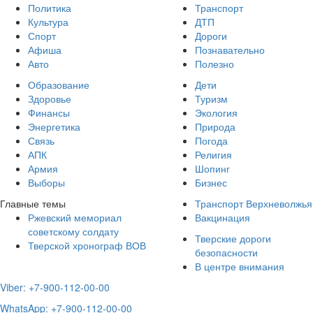
Политика
Транспорт
Культура
ДТП
Спорт
Дороги
Афиша
Познавательно
Авто
Полезно
Образование
Дети
Здоровье
Туризм
Финансы
Экология
Энергетика
Природа
Связь
Погода
АПК
Религия
Армия
Шопинг
Выборы
Бизнес
Главные темы
Транспорт Верхневолжья
Ржевский мемориал
Вакцинация
советскому солдату
Тверские дороги
Тверской хронограф ВОВ
безопасности
В центре внимания
Viber: +7-900-112-00-00
WhatsApp: +7-900-112-00-00