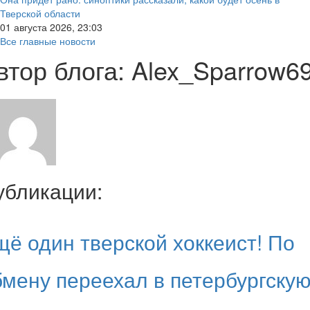
Тверской области
01 августа 2026, 23:03
Все главные новости
втор блога: Alex_Sparrow6
убликации:
щё один тверской хоккеист! По
бмену переехал в петербургску