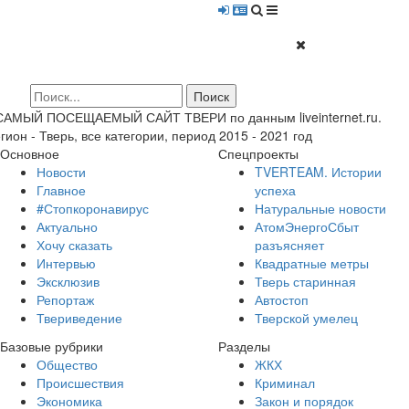
 САМЫЙ ПОСЕЩАЕМЫЙ САЙТ ТВЕРИ по данным liveinternet.ru.
гион - Тверь, все категории, период 2015 - 2021 год
Основное
Спецпроекты
Новости
TVERTEAM. Истории
Главное
успеха
#Стопкоронавирус
Натуральные новости
Актуально
АтомЭнергоСбыт
Хочу сказать
разъясняет
Интервью
Квадратные метры
Эксклюзив
Тверь старинная
Репортаж
Автостоп
Твериведение
Тверской умелец
Базовые рубрики
Разделы
Общество
ЖКХ
Происшествия
Криминал
Экономика
Закон и порядок