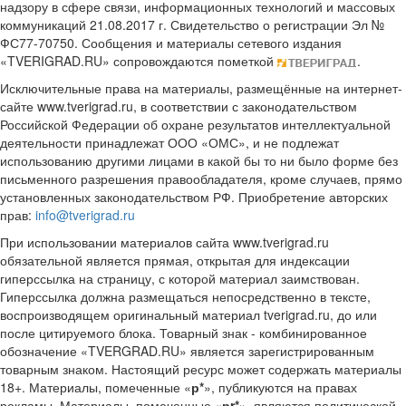
надзору в сфере связи, информационных технологий и массовых
коммуникаций 21.08.2017 г. Свидетельство о регистрации Эл №
ФС77-70750. Сообщения и материалы сетевого издания
«TVERIGRAD.RU» сопровождаются пометкой
.
Исключительные права на материалы, размещённые на интернет-
сайте www.tverigrad.ru, в соответствии с законодательством
Российской Федерации об охране результатов интеллектуальной
деятельности принадлежат ООО «ОМС», и не подлежат
использованию другими лицами в какой бы то ни было форме без
письменного разрешения правообладателя, кроме случаев, прямо
установленных законодательством РФ. Приобретение авторских
прав:
info@tverigrad.ru
При использовании материалов сайта www.tverigrad.ru
обязательной является прямая, открытая для индексации
гиперссылка на страницу, с которой материал заимствован.
Гиперссылка должна размещаться непосредственно в тексте,
воспроизводящем оригинальный материал tverigrad.ru, до или
после цитируемого блока. Товарный знак - комбинированное
обозначение «TVERGRAD.RU» является зарегистрированным
товарным знаком. Настоящий ресурс может содержать материалы
18+. Материалы, помеченные «
р*
», публикуются на правах
рекламы. Материалы, помеченные «
рr*
», являются политической