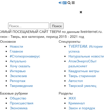
 САМЫЙ ПОСЕЩАЕМЫЙ САЙТ ТВЕРИ по данным liveinternet.ru.
гион - Тверь, все категории, период 2015 - 2021 год
Основное
Спецпроекты
Новости
TVERTEAM. Истории
Главное
успеха
#Стопкоронавирус
Натуральные новости
Актуально
АтомЭнергоСбыт
Хочу сказать
разъясняет
Интервью
Квадратные метры
Эксклюзив
Тверь старинная
Репортаж
Автостоп
Твериведение
Тверской умелец
Базовые рубрики
Разделы
Общество
ЖКХ
Происшествия
Криминал
Экономика
Закон и порядок