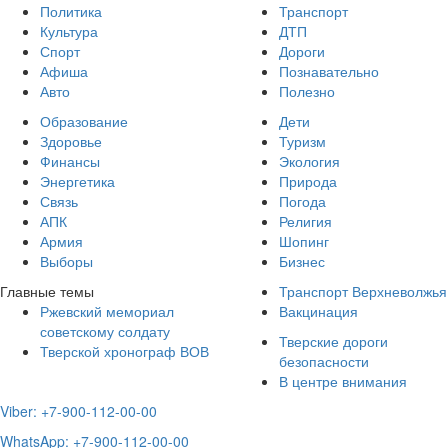
Политика
Транспорт
Культура
ДТП
Спорт
Дороги
Афиша
Познавательно
Авто
Полезно
Образование
Дети
Здоровье
Туризм
Финансы
Экология
Энергетика
Природа
Связь
Погода
АПК
Религия
Армия
Шопинг
Выборы
Бизнес
Главные темы
Транспорт Верхневолжья
Ржевский мемориал
Вакцинация
советскому солдату
Тверские дороги
Тверской хронограф ВОВ
безопасности
В центре внимания
Viber: +7-900-112-00-00
WhatsApp: +7-900-112-00-00