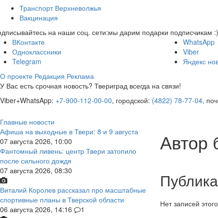
Транспорт Верхневолжья
Вакцинация
дписывайтесь на наши соц. сети:
мы дарим подарки подписчикам :
ВКонтакте
WhatsApp
Одноклассники
Viber
Telegram
Яндекс но
О проекте
Редакция
Реклама
У Вас есть срочная новость? Твериград всегда на связи!
Viber+WhatsApp:
+7-900-112-00-00
, городской:
(4822) 78-77-04
, по
Главные новости
Афиша на выходные в Твери: 8 и 9 августа
Автор 
07 августа 2026, 10:00
Фантомный ливень: центр Твери затопило
после сильного дождя
07 августа 2026, 08:30
Публика
Виталий Королев рассказал про масштабные
спортивные планы в Тверской области
Нет записей этого
06 августа 2026, 14:16
1