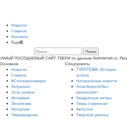
Новости
Главное
Контакты
Еще
САМЫЙ ПОСЕЩАЕМЫЙ САЙТ ТВЕРИ по данным liveinternet.ru. Регион 
Основное
Спецпроекты
Новости
TVERTEAM. Истории
Главное
успеха
#Стопкоронавирус
Натуральные новости
Актуально
АтомЭнергоСбыт
Хочу сказать
разъясняет
Интервью
Квадратные метры
Эксклюзив
Тверь старинная
Репортаж
Автостоп
Твериведение
Тверской умелец