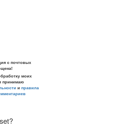
ция с почтовых
ещена!
обработку моих
и принимаю
льности
и
правила
омментариев
eset?