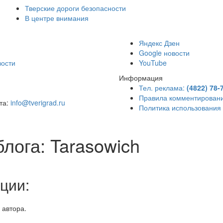
Тверские дороги безопасности
В центре внимания
)
Яндекс Дзен
Google новости
вости
YouTube
Информация
Тел. реклама:
(4822) 78-
Правила комментирован
чта:
info@tverigrad.ru
Политика использования
блога: Tarasowich
ции:
 автора.