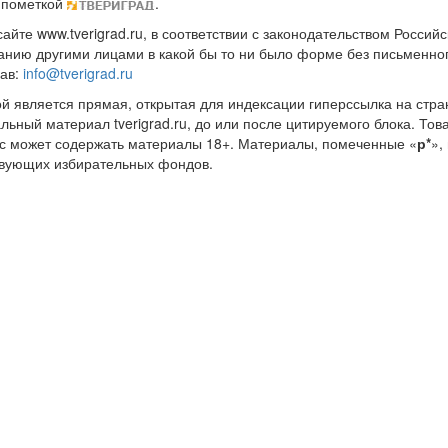
 пометкой
.
те www.tverigrad.ru, в соответствии с законодательством Россий
нию другими лицами в какой бы то ни было форме без письменног
рав:
info@tverigrad.ru
ой является прямая, открытая для индексации гиперссылка на стра
льный материал tverigrad.ru, до или после цитируемого блока. 
с может содержать материалы 18+. Материалы, помеченные «
р*
»,
ствующих избирательных фондов.