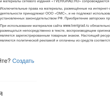
и материалы сетевого издания «TVERIGRAD.RU» сопровождаются
Исключительные права на материалы, размещённые на интернет-сай
деятельности принадлежат ООО «ОМС», и не подлежат использова
установленных законодательством РФ. Приобретение авторских п
При использовании материалов сайта www.tverigrad.ru обязательн
размещаться непосредственно в тексте, воспроизводящем оригина
является зарегистрированным товарным знаком. Настоящий ресур
являются политической рекламой и оплачены из средств соответ
йте?
Создать
я