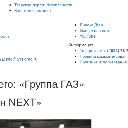
Тверские дороги безопасности
В центре внимания
)
Яндекс Дзен
Google новости
вости
YouTube
Информация
Тел. реклама:
(4822) 78-
Правила комментирован
чта:
info@tverigrad.ru
Политика использования
го: «Группа ГАЗ»
он NEXT»