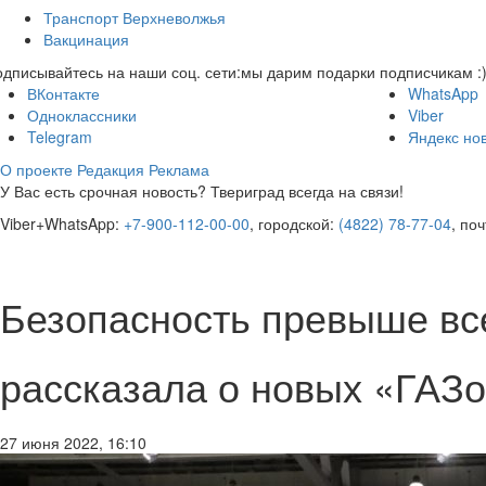
Транспорт Верхневолжья
Вакцинация
дписывайтесь на наши соц. сети:
мы дарим подарки подписчикам :
ВКонтакте
WhatsApp
Одноклассники
Viber
Telegram
Яндекс но
О проекте
Редакция
Реклама
У Вас есть срочная новость? Твериград всегда на связи!
Viber+WhatsApp:
+7-900-112-00-00
, городской:
(4822) 78-77-04
, по
Безопасность превыше все
рассказала о новых «ГАЗ
27 июня 2022, 16:10