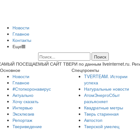
Новости
Главное
Контакты
Еще
САМЫЙ ПОСЕЩАЕМЫЙ САЙТ ТВЕРИ по данным liveinternet.ru. Регион 
Основное
Спецпроекты
Новости
TVERTEAM. Истории
Главное
успеха
#Стопкоронавирус
Натуральные новости
Актуально
АтомЭнергоСбыт
Хочу сказать
разъясняет
Интервью
Квадратные метры
Эксклюзив
Тверь старинная
Репортаж
Автостоп
Твериведение
Тверской умелец