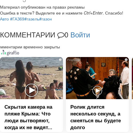
Материал опубликован на правах рекламы
Ошибка в тексте?
Выделите ее и нажмите
Ctrl+Enter
.
Спасибо!
Авто
#ГАЗ69
#газель
#газон
КОММЕНТАРИИ
0
Войти
омментарии временно закрыты
i
i
Скрытая камера на
Ролик длится
пляже Крыма: Что
несколько секунд, а
люди вытворяют,
смеяться вы будете
когда их не видят...
долго