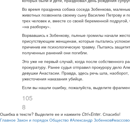
которых были и дети, праздновал день рождения супруг
Во время праздника собака соседа Зобенкова, маленьки
животных позвонила своему сыну Василию Петрову и п
трех человек и, вместе со своей беременной подругой,
«на разборку».
Ворвавшись к Зобенкову, пьяные громилы начали жесток
присутствующим женщинам, которые пытались успокоит
причинив им психологическую травму. Пытаясь защитит
полученных ранений они погибли.
Это уже не первый случай, когда после собственного ра
прокуратуру. Ранее судья отправил прокурору дело Ал
девушки Анастасии. Правда, здесь речь шла, наоборот,
ужесточения наказания убийце.
Если вы нашли ошибку, пожалуйста, выделите фрагмен
105
8
Ошибка в тексте?
Выделите ее и нажмите
Ctrl+Enter
.
Спасибо!
Главное
Закон и порядок
Общество
#Александр Зобенков
#массово