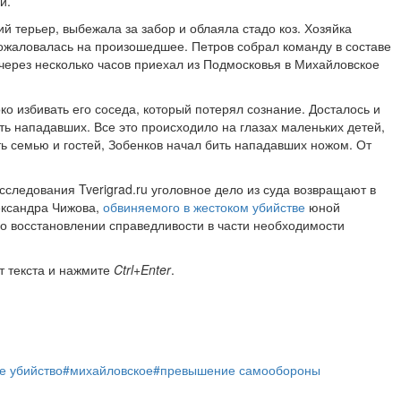
и.
й терьер, выбежала за забор и облаяла стадо коз. Хозяйка
ожаловалась на произошедшее. Петров собрал команду в составе
 через несколько часов приехал из Подмосковья в Михайловское
о избивать его соседа, который потерял сознание. Досталось и
ь нападавших. Все это происходило на глазах маленьких детей,
ь семью и гостей, Зобенков начал бить нападавших ножом. От
сследования Tverigrad.ru уголовное дело из суда возвращают в
ександра Чижова,
обвиняемого в жестоком убийстве
юной
 о восстановлении справедливости в части необходимости
т текста и нажмите
Ctrl+Enter
.
е убийство
#михайловское
#превышение самообороны