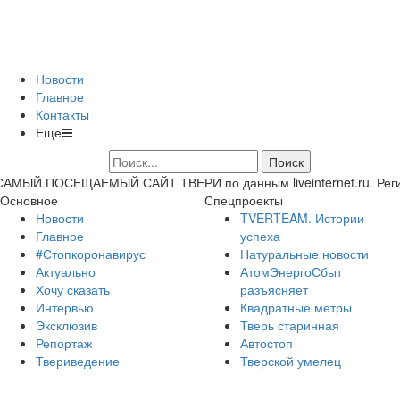
Новости
Главное
Контакты
Еще
САМЫЙ ПОСЕЩАЕМЫЙ САЙТ ТВЕРИ по данным liveinternet.ru. Регион 
Основное
Спецпроекты
Новости
TVERTEAM. Истории
Главное
успеха
#Стопкоронавирус
Натуральные новости
Актуально
АтомЭнергоСбыт
Хочу сказать
разъясняет
Интервью
Квадратные метры
Эксклюзив
Тверь старинная
Репортаж
Автостоп
Твериведение
Тверской умелец