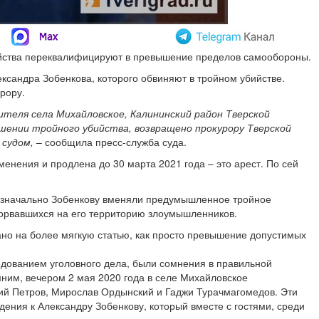
убийства переквалифицируют в превышение пределов самообороны.
ксандра Зобенкова, которого обвиняют в тройном убийстве.
урору.
ителя села Михайловское, Калининский район Тверской
ршении тройного убийства, возвращено прокурору Тверской
 судом,
– сообщила пресс-служба суда.
енения и продлена до 30 марта 2021 года – это арест. По сей
 Изначально Зобенкову вменяли предумышленное тройное
 ворвавшихся на его территорию злоумышленников.
но на более мягкую статью, как просто превышение допустимых
едованием уголовного дела, были сомнения в правильной
мним, вечером 2 мая 2020 года в селе Михайловское
ий Петров, Мирослав Ордынский и Гаджи Турачмагомедов. Эти
ения к Александру Зобенкову, который вместе с гостями, среди