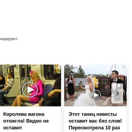
фицируют.
i
i
Королева вагона
Этот танец невесты
отожгла! Видео не
оставит вас без слов!
оставит
Пересмотрела 10 раз