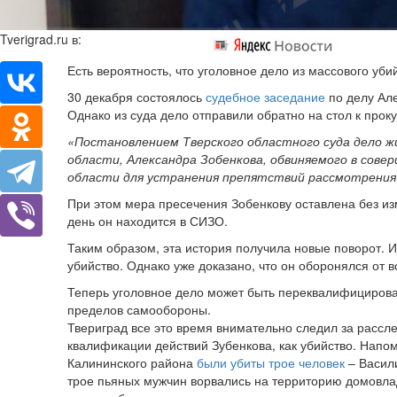
Tverigrad.ru в:
Есть вероятность, что уголовное дело из массового 
30 декабря состоялось
судебное заседание
по делу Але
Однако из суда дело отправили обратно на стол к прок
«Постановлением Тверского областного суда дело ж
области, Александра Зобенкова, обвиняемого в сове
области для устранения препятствий рассмотрения
При этом мера пресечения Зобенкову оставлена без изм
день он находится в СИЗО.
Таким образом, эта история получила новые поворот.
убийство. Однако уже доказано, что он оборонялся от
Теперь уголовное дело может быть переквалифицирова
пределов самообороны.
Твериград все это время внимательно следил за рассл
квалификации действий Зубенкова, как убийство. Напо
Калининского района
были убиты трое человек
– Васил
трое пьяных мужчин ворвались на территорию домовлад