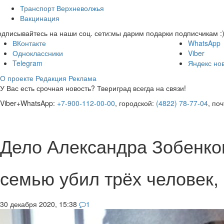
Транспорт Верхневолжья
Вакцинация
дписывайтесь на наши соц. сети:
мы дарим подарки подписчикам :
ВКонтакте
WhatsApp
Одноклассники
Viber
Telegram
Яндекс но
О проекте
Редакция
Реклама
У Вас есть срочная новость? Твериград всегда на связи!
Viber+WhatsApp:
+7-900-112-00-00
, городской:
(4822) 78-77-04
, по
Дело Александра Зобенко
семью убил трёх человек,
30 декабря 2020, 15:38
1