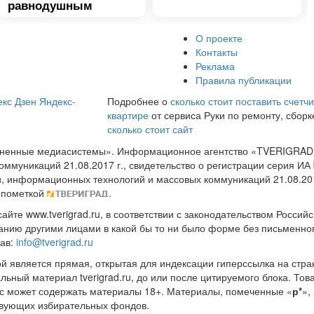
равнодушным
О проекте
Контакты
Реклама
Правила публикации
кс Дзен
Яндекс-
Подробнее о
сколько стоит поставить счетчи
квартире
от сервиса Руки по ремонту, сборк
сколько стоит сайт
диненные медиасистемы». Информационное агентство «TVERIGRAD
оммуникаций 21.08.2017 г., свидетельство о регистрации серия 
и, информационных технологий и массовых коммуникаций 21.08.20
 пометкой
.
те www.tverigrad.ru, в соответствии с законодательством Россий
нию другими лицами в какой бы то ни было форме без письменног
рав:
info@tverigrad.ru
ой является прямая, открытая для индексации гиперссылка на стра
льный материал tverigrad.ru, до или после цитируемого блока. 
с может содержать материалы 18+. Материалы, помеченные «
р*
»,
ствующих избирательных фондов.