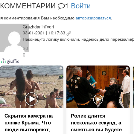
КОММЕНТАРИИ
1
Войти
ля комментирования Вам необходимо
авторизироваться
.
GrazhdaninTveri
03-01-2021 | 16:17:33
Наконец-то логику включили, надеюсь дело переквали
20
0
i
i
Скрытая камера на
Ролик длится
пляже Крыма: Что
несколько секунд, а
люди вытворяют,
смеяться вы будете