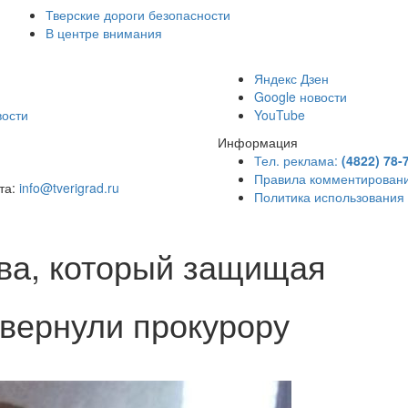
Тверские дороги безопасности
В центре внимания
)
Яндекс Дзен
Google новости
вости
YouTube
Информация
Тел. реклама:
(4822) 78-
Правила комментирован
чта:
info@tverigrad.ru
Политика использования
ва, который защищая
 вернули прокурору