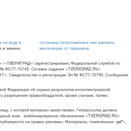
к на воду в
гостиница петропавловск
чем заклеить
е и замене.
вентиляцию от тараканов
» /«ТВЕРИГРАД»/ зарегистрировано Федеральной службой по
ИА № ФС77-70745. Сетевое издание «TVERIGRAD.RU»
17 г. Свидетельство о регистрации Эл № ФС77-70750. Сообщения
ской Федерации об охране результатов интеллектуальной
о разрешения правообладателя, кроме случаев, прямо
ницу, с которой материал заимствован. Гиперссылка должна
Товарный знак - комбинированное обозначение «TVERGRAD.RU»
 публикуются на правах рекламы. Материалы, помеченные «
рr*
»,