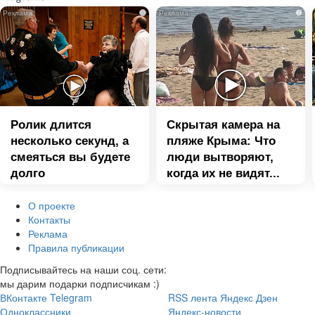
i
i
Ролик длится
Скрытая камера на
несколько секунд, а
пляже Крыма: Что
смеяться вы будете
люди вытворяют,
долго
когда их не видят...
О проекте
Контакты
Реклама
Правила публикации
Подписывайтесь на наши соц. сети:
мы дарим подарки подписчикам :)
ВКонтакте
Telegram
RSS лента
Яндекс Дзен
Одноклассники
Яндекс-новости