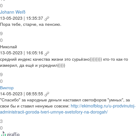
0
Johann Weiß
13-05-2023 | 15:35:37
Пора тебе, старче, на пенсию.
9
0
Николай
13-05-2023 | 16:05:16
средний индекс качества жизни это сурьёзно)))))))) кто-то как-то
измерил, да ещё и усреднил)))))
9
0
Виктор
14-05-2023 | 08:55:55
"Спасибо" за народные деньги наставил светофоров "умных", за
свои бы и ставил ненужые совсем:
http://ekimofblog.ru/u-prodvinutoj-
administracii-goroda-tveri-umnye-svetofory-na-dorogah/
3
0