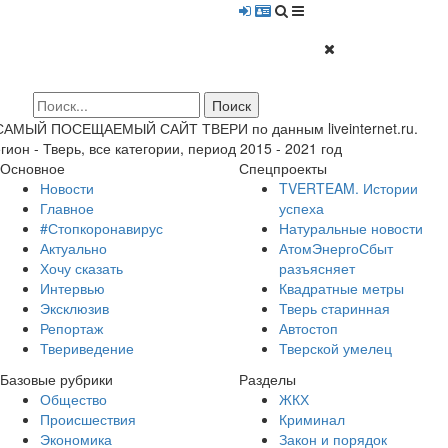
 САМЫЙ ПОСЕЩАЕМЫЙ САЙТ ТВЕРИ по данным liveinternet.ru.
гион - Тверь, все категории, период 2015 - 2021 год
Основное
Спецпроекты
Новости
TVERTEAM. Истории
Главное
успеха
#Стопкоронавирус
Натуральные новости
Актуально
АтомЭнергоСбыт
Хочу сказать
разъясняет
Интервью
Квадратные метры
Эксклюзив
Тверь старинная
Репортаж
Автостоп
Твериведение
Тверской умелец
Базовые рубрики
Разделы
Общество
ЖКХ
Происшествия
Криминал
Экономика
Закон и порядок