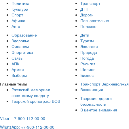
Политика
Транспорт
Культура
ДТП
Спорт
Дороги
Афиша
Познавательно
Авто
Полезно
Образование
Дети
Здоровье
Туризм
Финансы
Экология
Энергетика
Природа
Связь
Погода
АПК
Религия
Армия
Шопинг
Выборы
Бизнес
Главные темы
Транспорт Верхневолжья
Ржевский мемориал
Вакцинация
советскому солдату
Тверские дороги
Тверской хронограф ВОВ
безопасности
В центре внимания
Viber: +7-900-112-00-00
WhatsApp: +7-900-112-00-00