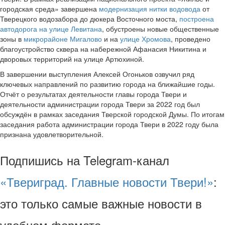
городская среда» завершена
модернизация нитки водовода
от
Тверецкого водозабора до дюкера Восточного моста,
построена
автодорога на улице Левитана
, обустроены новые общественные
зоны в
микрорайоне Мигалово
и на
улице Хромова
, проведено
благоустройство сквера на набережной Афанасия Никитина и
дворовых территорий на улице Артюхиной.
В завершении выступления Алексей Огоньков озвучил ряд
ключевых направлений по развитию города на ближайшие годы.
Отчёт о результатах деятельности главы города Твери и
деятельности администрации города Твери за 2022 год был
обсуждён в рамках заседания Тверской городской Думы. По итогам
заседания работа администрации города Твери в 2022 году была
признана удовлетворительной.
Подпишись на Telegram-канал
«Твериград. Главные новости Твери!»
:
это только самые важные новости в
удобном формате.