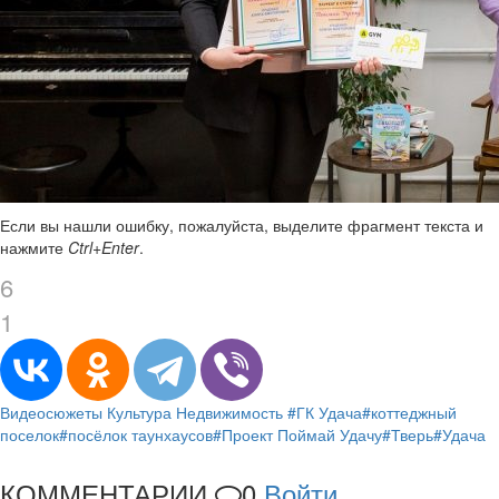
Если вы нашли ошибку, пожалуйста, выделите фрагмент текста и
нажмите
Ctrl+Enter
.
6
1
Видеосюжеты
Культура
Недвижимость
#ГК Удача
#коттеджный
поселок
#посёлок таунхаусов
#Проект Поймай Удачу
#Тверь
#Удача
КОММЕНТАРИИ
0
Войти