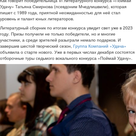
Как говорит победительница VI литературного конкурса «Поймай
Удачу» Татьяна Смирнова (псевдоним Мчедлишвили), которая
пишет с 1989 года, приятной неожиданностью для неё стал
уровень и талант юных литераторов.
Литературный сборник по итогам конкурса увидит свет уже в 2023
году. Призы получили не только победители, но и многие
участники, а среди зрителей разыграли немало подарков. И
завершив шестой творческий сезон,
Группа Компаний «Удача»
объявила о старте нового. Уже в первых числах декабря состоятся
отборочные туры седьмого вокального конкурса «Поймай Удачу».