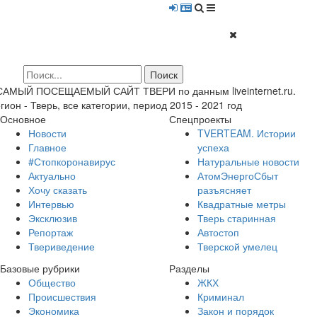
 САМЫЙ ПОСЕЩАЕМЫЙ САЙТ ТВЕРИ по данным liveinternet.ru.
гион - Тверь, все категории, период 2015 - 2021 год
Основное
Спецпроекты
Новости
TVERTEAM. Истории
Главное
успеха
#Стопкоронавирус
Натуральные новости
Актуально
АтомЭнергоСбыт
Хочу сказать
разъясняет
Интервью
Квадратные метры
Эксклюзив
Тверь старинная
Репортаж
Автостоп
Твериведение
Тверской умелец
Базовые рубрики
Разделы
Общество
ЖКХ
Происшествия
Криминал
Экономика
Закон и порядок