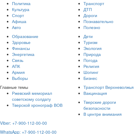
Политика
Транспорт
Культура
ДТП
Спорт
Дороги
Афиша
Познавательно
Авто
Полезно
Образование
Дети
Здоровье
Туризм
Финансы
Экология
Энергетика
Природа
Связь
Погода
АПК
Религия
Армия
Шопинг
Выборы
Бизнес
Главные темы
Транспорт Верхневолжья
Ржевский мемориал
Вакцинация
советскому солдату
Тверские дороги
Тверской хронограф ВОВ
безопасности
В центре внимания
Viber: +7-900-112-00-00
WhatsApp: +7-900-112-00-00