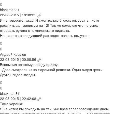
0
blackman81
22-08-2015 | 18:38:21
И не говорите, ужас! Я смог только 8 каскеток урвать , хотя
рассчитывал минимум на 12! Так же сожалею что не успел
оторвать рукава с чемпионского пиджака.
Но ничего , в следующий раз подготовлюсь получше.
0
0
Андрей Крылов
22-08-2015 | 20:08:56
Вспомнил по этому поводу притчу:
- Двое смотрели из-за тюремной решетки. Один видел грязь.
Другой видел звезды.
0
0
blackman81
22-08-2015 | 22:42:08
Тоже хороша:
Я не хотел бы походить на тех, чье времяпрепровождение днем
протекает в жалобах на головную боль, а ночью — в поглощении