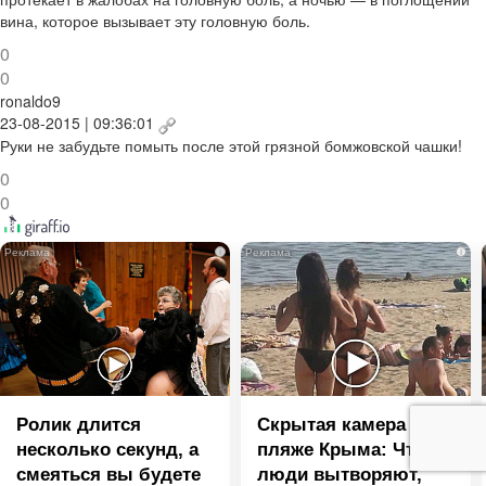
вина, которое вызывает эту головную боль.
0
0
ronaldo9
23-08-2015 | 09:36:01
Руки не забудьте помыть после этой грязной бомжовской чашки!
0
0
i
i
Ролик длится
Скрытая камера на
несколько секунд, а
пляже Крыма: Что
смеяться вы будете
люди вытворяют,