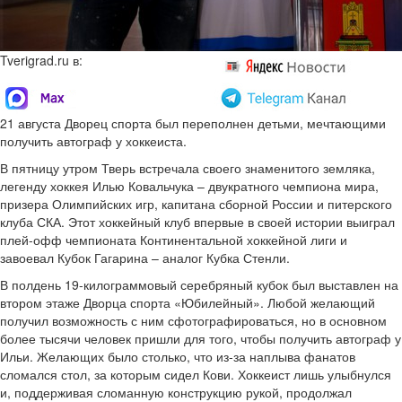
Tverigrad.ru в:
21 августа Дворец спорта был переполнен детьми, мечтающими
получить автограф у хоккеиста.
В пятницу утром Тверь встречала своего знаменитого земляка,
легенду хоккея Илью Ковальчука – двукратного чемпиона мира,
призера Олимпийских игр, капитана сборной России и питерского
клуба СКА. Этот хоккейный клуб впервые в своей истории выиграл
плей-офф чемпионата Континентальной хоккейной лиги и
завоевал Кубок Гагарина – аналог Кубка Стенли.
В полдень 19-килограммовый серебряный кубок был выставлен на
втором этаже Дворца спорта «Юбилейный». Любой желающий
получил возможность с ним сфотографироваться, но в основном
более тысячи человек пришли для того, чтобы получить автограф у
Ильи. Желающих было столько, что из-за наплыва фанатов
сломался стол, за которым сидел Кови. Хоккеист лишь улыбнулся
и, поддерживая сломанную конструкцию рукой, продолжал