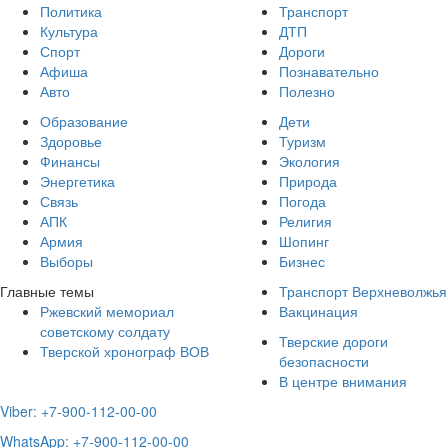
Политика
Транспорт
Культура
ДТП
Спорт
Дороги
Афиша
Познавательно
Авто
Полезно
Образование
Дети
Здоровье
Туризм
Финансы
Экология
Энергетика
Природа
Связь
Погода
АПК
Религия
Армия
Шопинг
Выборы
Бизнес
Главные темы
Транспорт Верхневолжья
Ржевский мемориал
Вакцинация
советскому солдату
Тверские дороги
Тверской хронограф ВОВ
безопасности
В центре внимания
Viber: +7-900-112-00-00
WhatsApp: +7-900-112-00-00