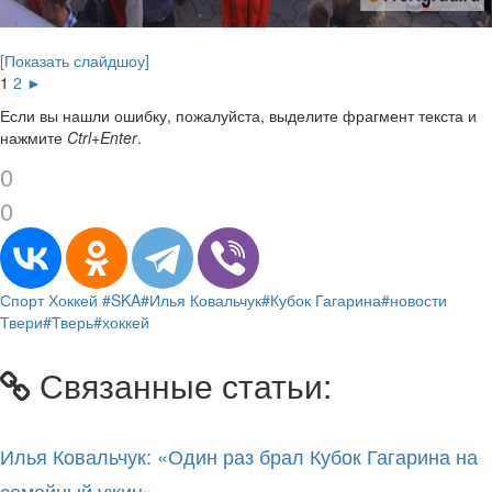
[Показать слайдшоу]
1
2
►
Если вы нашли ошибку, пожалуйста, выделите фрагмент текста и
нажмите
Ctrl+Enter
.
0
0
Спорт
Хоккей
#SKA
#Илья Ковальчук
#Кубок Гагарина
#новости
Твери
#Тверь
#хоккей
Связанные статьи:
Илья Ковальчук: «Один раз брал Кубок Гагарина на
семейный ужин»