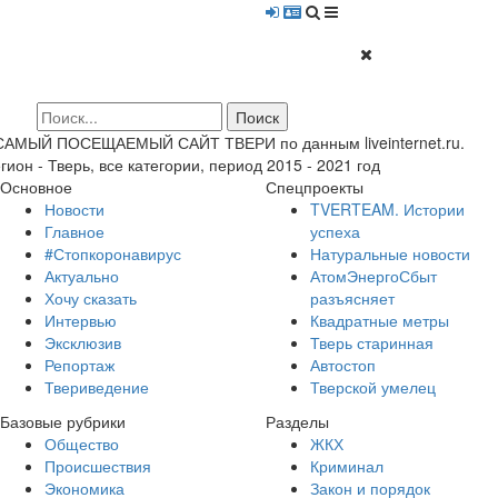
 САМЫЙ ПОСЕЩАЕМЫЙ САЙТ ТВЕРИ по данным liveinternet.ru.
гион - Тверь, все категории, период 2015 - 2021 год
Основное
Спецпроекты
Новости
TVERTEAM. Истории
Главное
успеха
#Стопкоронавирус
Натуральные новости
Актуально
АтомЭнергоСбыт
Хочу сказать
разъясняет
Интервью
Квадратные метры
Эксклюзив
Тверь старинная
Репортаж
Автостоп
Твериведение
Тверской умелец
Базовые рубрики
Разделы
Общество
ЖКХ
Происшествия
Криминал
Экономика
Закон и порядок