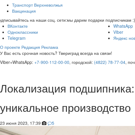
Транспорт Верхневолжья
Вакцинация
дписывайтесь на наши соц. сети:
мы дарим подарки подписчикам :
ВКонтакте
WhatsApp
Одноклассники
Viber
Telegram
Яндекс но
О проекте
Редакция
Реклама
У Вас есть срочная новость? Твериград всегда на связи!
Viber+WhatsApp:
+7-900-112-00-00
, городской:
(4822) 78-77-04
, по
Локализация подшипника:
уникальное производство
23 июня 2023, 17:39
5