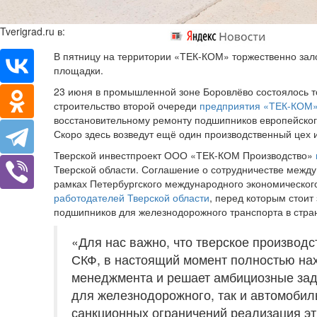
Tverigrad.ru в:
В пятницу на территории «ТЕК-КОМ» торжественно зал
площадки.
23 июня в промышленной зоне Боровлёво состоялось т
строительство второй очереди
предприятия «ТЕК-КОМ
восстановительному ремонту подшипников европейского
Скоро здесь возведут ещё один производственный цех и
Тверской инвестпроект ООО «ТЕК-КОМ Производство»
Тверской области. Соглашение о сотрудничестве межд
рамках Петербургского международного экономическог
работодателей Тверской области
, перед которым стоит
подшипников для железнодорожного транспорта в стра
«Для нас важно, что тверское производ
СКФ, в настоящий момент полностью на
менеджмента и решает амбициозные за
для железнодорожного, так и автомобил
санкционных ограничений реализация эт