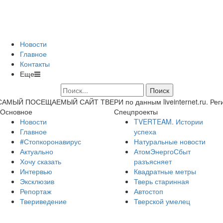
Новости
Главное
Контакты
Еще
САМЫЙ ПОСЕЩАЕМЫЙ САЙТ ТВЕРИ по данным liveinternet.ru. Регион 
Основное
Спецпроекты
Новости
TVERTEAM. Истории
Главное
успеха
#Стопкоронавирус
Натуральные новости
Актуально
АтомЭнергоСбыт
Хочу сказать
разъясняет
Интервью
Квадратные метры
Эксклюзив
Тверь старинная
Репортаж
Автостоп
Твериведение
Тверской умелец