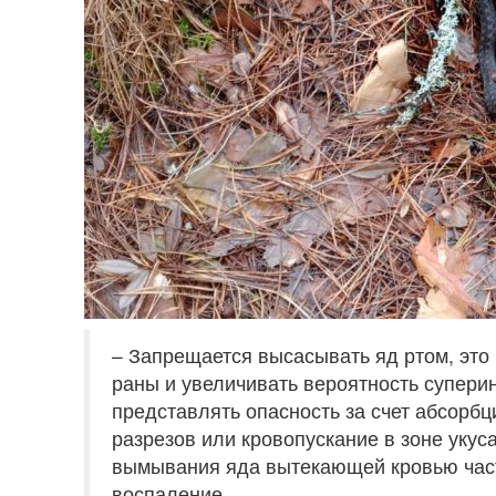
– Запрещается высасывать яд ртом, это
раны и увеличивать вероятность супер
представлять опасность за счет абсорбц
разрезов или кровопускание в зоне уку
вымывания яда вытекающей кровью част
воспаление,