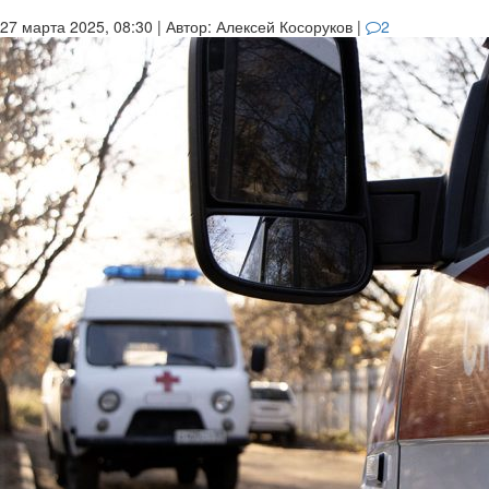
27 марта 2025, 08:30
|
Автор:
Алексей Косоруков
|
2