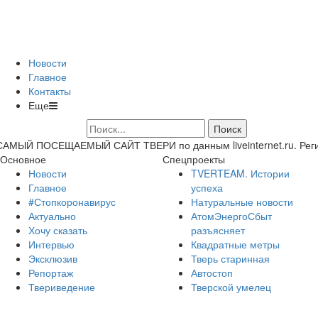
Новости
Главное
Контакты
Еще
САМЫЙ ПОСЕЩАЕМЫЙ САЙТ ТВЕРИ по данным liveinternet.ru. Регион 
Основное
Спецпроекты
Новости
TVERTEAM. Истории
Главное
успеха
#Стопкоронавирус
Натуральные новости
Актуально
АтомЭнергоСбыт
Хочу сказать
разъясняет
Интервью
Квадратные метры
Эксклюзив
Тверь старинная
Репортаж
Автостоп
Твериведение
Тверской умелец