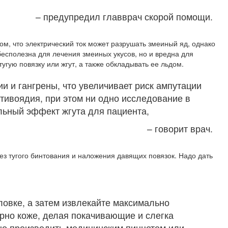
– предупредил главврач скорой помощи.
ом, что электрический ток может разрушать змеиный яд, однако
бесполезна для лечения змеиных укусов, но и вредна для
тугую повязку или жгут, а также обкладывать ее льдом.
и и гангрены, что увеличивает риск ампутации
тивоядия, при этом ни одно исследование в
льный эффект жгута для пациента,
– говорит врач.
ез тугого бинтования и наложения давящих повязок. Надо дать
ловке, а затем извлекайте максимально
рно коже, делая покачивающие и слегка
о производить медицинским пинцетом или