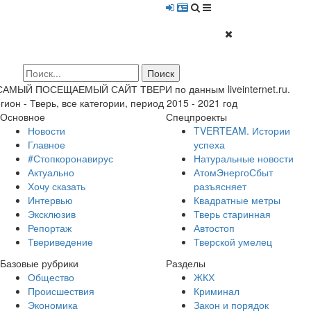
 САМЫЙ ПОСЕЩАЕМЫЙ САЙТ ТВЕРИ по данным liveinternet.ru.
гион - Тверь, все категории, период 2015 - 2021 год
Основное
Спецпроекты
Новости
TVERTEAM. Истории
Главное
успеха
#Стопкоронавирус
Натуральные новости
Актуально
АтомЭнергоСбыт
Хочу сказать
разъясняет
Интервью
Квадратные метры
Эксклюзив
Тверь старинная
Репортаж
Автостоп
Твериведение
Тверской умелец
Базовые рубрики
Разделы
Общество
ЖКХ
Происшествия
Криминал
Экономика
Закон и порядок