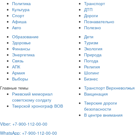
Политика
Транспорт
Культура
ДТП
Спорт
Дороги
Афиша
Познавательно
Авто
Полезно
Образование
Дети
Здоровье
Туризм
Финансы
Экология
Энергетика
Природа
Связь
Погода
АПК
Религия
Армия
Шопинг
Выборы
Бизнес
Главные темы
Транспорт Верхневолжья
Ржевский мемориал
Вакцинация
советскому солдату
Тверские дороги
Тверской хронограф ВОВ
безопасности
В центре внимания
Viber: +7-900-112-00-00
WhatsApp: +7-900-112-00-00