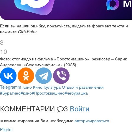
Если вы нашли ошибку, пожалуйста, выделите фрагмент текста и
нажмите
Ctrl+Enter
.
3
10
Фото: стоп-кадр из фильма «Простоквашино», режиссёр – Сарик
Андреасян, «Союзмультфильм» (2025).
Telegramm
Кино
Кино
Культура
Отдых и развлечения
#Буратино
#кино
#Простоквашино
#чебурашка
КОММЕНТАРИИ
3
Войти
ля комментирования Вам необходимо
авторизироваться
.
Pilgrim