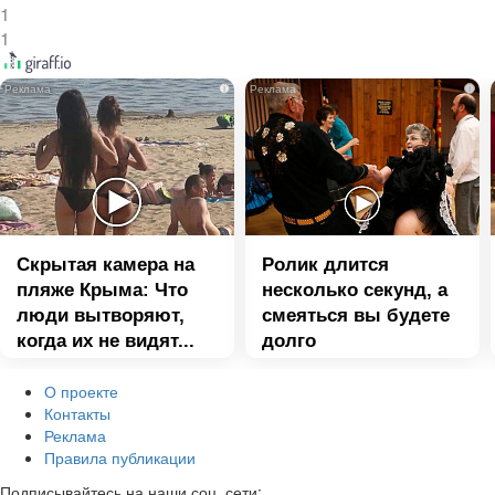
1
1
i
i
Скрытая камера на
Ролик длится
пляже Крыма: Что
несколько секунд, а
люди вытворяют,
смеяться вы будете
когда их не видят...
долго
О проекте
Контакты
Реклама
Правила публикации
Подписывайтесь на наши соц. сети: