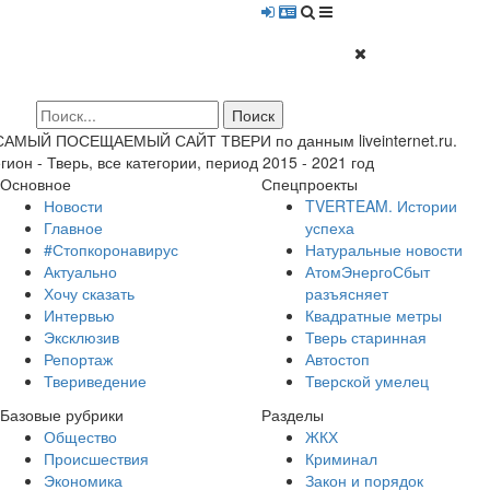
 САМЫЙ ПОСЕЩАЕМЫЙ САЙТ ТВЕРИ по данным liveinternet.ru.
гион - Тверь, все категории, период 2015 - 2021 год
Основное
Спецпроекты
Новости
TVERTEAM. Истории
Главное
успеха
#Стопкоронавирус
Натуральные новости
Актуально
АтомЭнергоСбыт
Хочу сказать
разъясняет
Интервью
Квадратные метры
Эксклюзив
Тверь старинная
Репортаж
Автостоп
Твериведение
Тверской умелец
Базовые рубрики
Разделы
Общество
ЖКХ
Происшествия
Криминал
Экономика
Закон и порядок