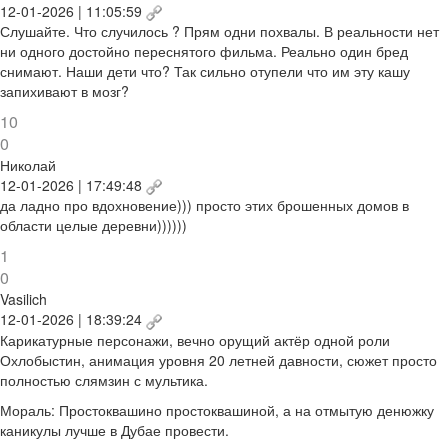
12-01-2026 | 11:05:59
Слушайте. Что случилось ? Прям одни похвалы. В реальности нет
ни одного достойно переснятого фильма. Реально один бред
снимают. Наши дети что? Так сильно отупели что им эту кашу
запихивают в мозг?
10
0
Николай
12-01-2026 | 17:49:48
да ладно про вдохновение))) просто этих брошенных домов в
области целые деревни))))))
1
0
Vasilich
12-01-2026 | 18:39:24
Карикатурные персонажи, вечно орущий актёр одной роли
Охлобыстин, анимация уровня 20 летней давности, сюжет просто
полностью слямзин с мультика.
Мораль: Простоквашино простоквашиной, а на отмытую денюжку
каникулы лучше в Дубае провести.