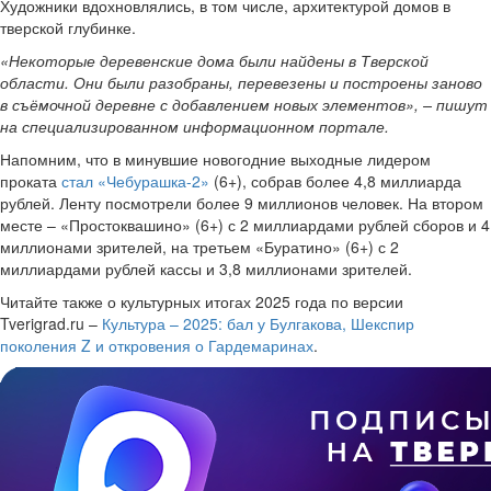
Художники вдохновлялись, в том числе, архитектурой домов в
тверской глубинке.
«Некоторые деревенские дома были найдены в Тверской
области. Они были разобраны, перевезены и построены заново
в съёмочной деревне с добавлением новых элементов», – пишут
на специализированном информационном портале.
Напомним, что в минувшие новогодние выходные лидером
проката
стал «Чебурашка-2»
(6+), собрав более 4,8 миллиарда
рублей. Ленту посмотрели более 9 миллионов человек. На втором
месте – «Простоквашино» (6+) с 2 миллиардами рублей сборов и 4
миллионами зрителей, на третьем «Буратино» (6+) с 2
миллиардами рублей кассы и 3,8 миллионами зрителей.
Читайте также о культурных итогах 2025 года по версии
Tverigrad.ru –
Культура – 2025: бал у Булгакова, Шекспир
поколения Z и откровения о Гардемаринах
.