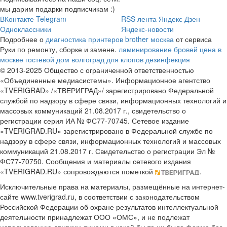
мы дарим подарки подписчикам :)
ВКонтакте
Telegram
RSS лента
Яндекс Дзен
Одноклассники
Яндекс-новости
Подробнее о
диагностика принтеров brother москва
от сервиса
Руки по ремонту, сборке и замене.
ламинирование бровей цена в
москве
гостевой дом волгоград
для клопов дезинфекция
© 2013-2025 Общество с ограниченной ответственностью
«Объединенные медиасистемы». Информационное агентство
«TVERIGRAD» /«ТВЕРИГРАД»/ зарегистрировано Федеральной
службой по надзору в сфере связи, информационных технологий и
массовых коммуникаций 21.08.2017 г., свидетельство о
регистрации серия ИА № ФС77-70745. Сетевое издание
«TVERIGRAD.RU» зарегистрировано в Федеральной службе по
надзору в сфере связи, информационных технологий и массовых
коммуникаций 21.08.2017 г. Свидетельство о регистрации Эл №
ФС77-70750. Сообщения и материалы сетевого издания
«TVERIGRAD.RU» сопровождаются пометкой
.
Исключительные права на материалы, размещённые на интернет-
сайте www.tverigrad.ru, в соответствии с законодательством
Российской Федерации об охране результатов интеллектуальной
деятельности принадлежат ООО «ОМС», и не подлежат
использованию другими лицами в какой бы то ни было форме без