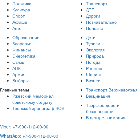
Политика
Транспорт
Культура
ДТП
Спорт
Дороги
Афиша
Познавательно
Авто
Полезно
Образование
Дети
Здоровье
Туризм
Финансы
Экология
Энергетика
Природа
Связь
Погода
АПК
Религия
Армия
Шопинг
Выборы
Бизнес
Главные темы
Транспорт Верхневолжья
Ржевский мемориал
Вакцинация
советскому солдату
Тверские дороги
Тверской хронограф ВОВ
безопасности
В центре внимания
Viber: +7-900-112-00-00
WhatsApp: +7-900-112-00-00