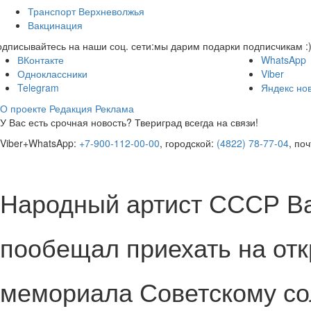
Транспорт Верхневолжья
Вакцинация
дписывайтесь на наши соц. сети:
мы дарим подарки подписчикам :
ВКонтакте
WhatsApp
Одноклассники
Viber
Telegram
Яндекс но
О проекте
Редакция
Реклама
У Вас есть срочная новость? Твериград всегда на связи!
Viber+WhatsApp:
+7-900-112-00-00
, городской:
(4822) 78-77-04
, по
Народный артист СССР В
пообещал приехать на от
мемориала Советскому со