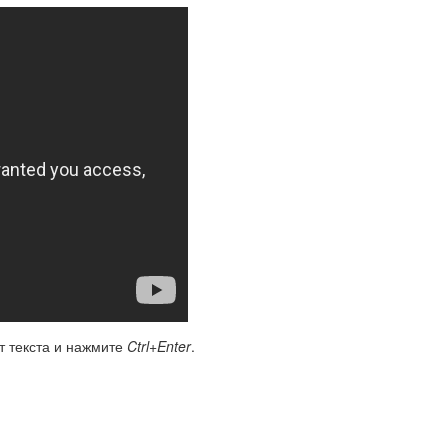
т текста и нажмите
Ctrl+Enter
.