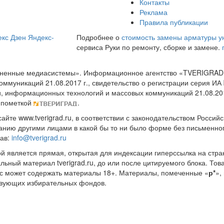
Контакты
Реклама
Правила публикации
кс Дзен
Яндекс-
Подробнее о
стоимость замены арматуры у
сервиса Руки по ремонту, сборке и замене.
диненные медиасистемы». Информационное агентство «TVERIGRAD
оммуникаций 21.08.2017 г., свидетельство о регистрации серия 
и, информационных технологий и массовых коммуникаций 21.08.20
 пометкой
.
те www.tverigrad.ru, в соответствии с законодательством Россий
нию другими лицами в какой бы то ни было форме без письменног
рав:
info@tverigrad.ru
ой является прямая, открытая для индексации гиперссылка на стра
льный материал tverigrad.ru, до или после цитируемого блока. 
с может содержать материалы 18+. Материалы, помеченные «
р*
»,
ствующих избирательных фондов.