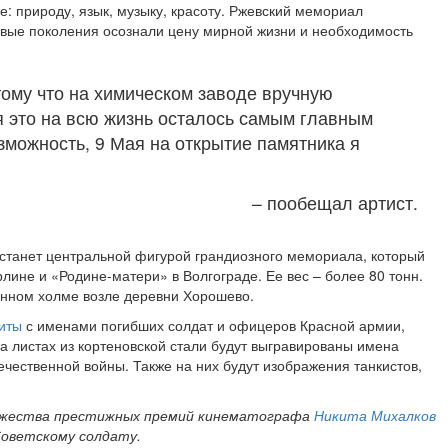
е: природу, язык, музыку, красоту. Ржевский мемориал
новые поколения осознали цену мирной жизни и необходимость
тому что на химическом заводе вручную
 это на всю жизнь осталось самым главным
зможность, 9 Мая на открытие памятника я
– пообещал артист.
 станет центральной фигурой грандиозного мемориала, который
лине и «Родине-матери» в Волгограде. Ее вес – более 80 тонн.
анном холме возле деревни Хорошево.
иты
с именами погибших солдат и офицеров Красной армии,
а листах из кортеновской стали будут выгравированы имена
ечественной войны. Также на них будут изображения танкистов,
ножества престижных премий кинематографа
Никита Михалков
Советскому солдату.