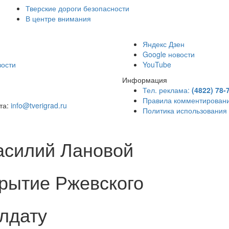
Тверские дороги безопасности
В центре внимания
)
Яндекс Дзен
Google новости
вости
YouTube
Информация
Тел. реклама:
(4822) 78-
Правила комментирован
чта:
info@tverigrad.ru
Политика использования
асилий Лановой
крытие Ржевского
лдату