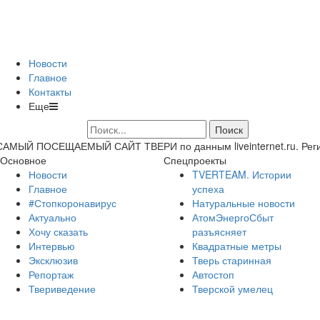
Новости
Главное
Контакты
Еще
САМЫЙ ПОСЕЩАЕМЫЙ САЙТ ТВЕРИ по данным liveinternet.ru. Регион 
Основное
Спецпроекты
Новости
TVERTEAM. Истории
Главное
успеха
#Стопкоронавирус
Натуральные новости
Актуально
АтомЭнергоСбыт
Хочу сказать
разъясняет
Интервью
Квадратные метры
Эксклюзив
Тверь старинная
Репортаж
Автостоп
Твериведение
Тверской умелец