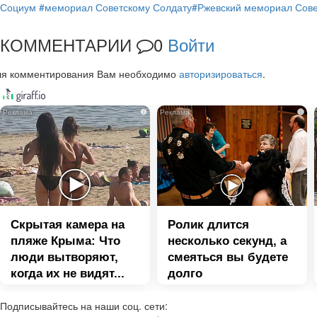
Социум
#мемориал Советскому Солдату
#Ржевский мемориал Сове
КОММЕНТАРИИ
0
Войти
ля комментирования Вам необходимо
авторизироваться
.
i
i
Скрытая камера на
Ролик длится
пляже Крыма: Что
несколько секунд, а
люди вытворяют,
смеяться вы будете
когда их не видят...
долго
Подписывайтесь на наши соц. сети: