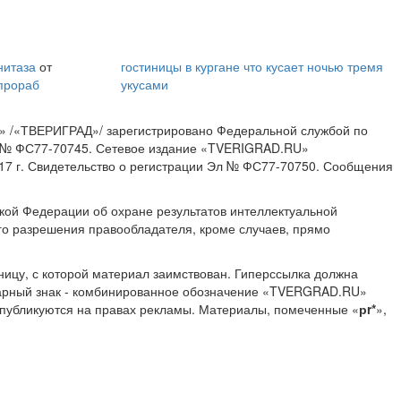
нитаза
от
гостиницы в кургане
что кусает ночью тремя
прораб
укусами
» /«ТВЕРИГРАД»/ зарегистрировано Федеральной службой по
ИА № ФС77-70745. Сетевое издание «TVERIGRAD.RU»
17 г. Свидетельство о регистрации Эл № ФС77-70750. Сообщения
ской Федерации об охране результатов интеллектуальной
о разрешения правообладателя, кроме случаев, прямо
ницу, с которой материал заимствован. Гиперссылка должна
Товарный знак - комбинированное обозначение «TVERGRAD.RU»
 публикуются на правах рекламы. Материалы, помеченные «
рr*
»,