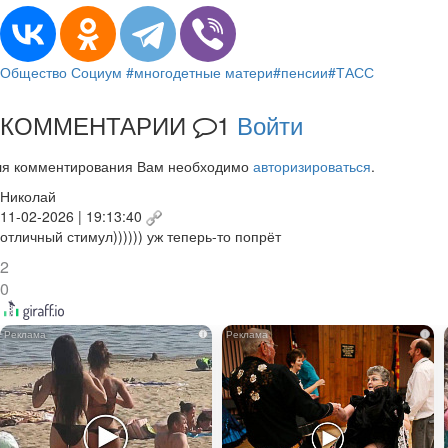
Общество
Социум
#многодетные матери
#пенсии
#ТАСС
КОММЕНТАРИИ
1
Войти
ля комментирования Вам необходимо
авторизироваться
.
Николай
11-02-2026 | 19:13:40
отличный стимул)))))) уж теперь-то попрёт
2
0
i
i