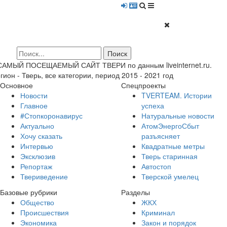
 САМЫЙ ПОСЕЩАЕМЫЙ САЙТ ТВЕРИ по данным liveinternet.ru.
гион - Тверь, все категории, период 2015 - 2021 год
Основное
Спецпроекты
Новости
TVERTEAM. Истории
Главное
успеха
#Стопкоронавирус
Натуральные новости
Актуально
АтомЭнергоСбыт
Хочу сказать
разъясняет
Интервью
Квадратные метры
Эксклюзив
Тверь старинная
Репортаж
Автостоп
Твериведение
Тверской умелец
Базовые рубрики
Разделы
Общество
ЖКХ
Происшествия
Криминал
Экономика
Закон и порядок