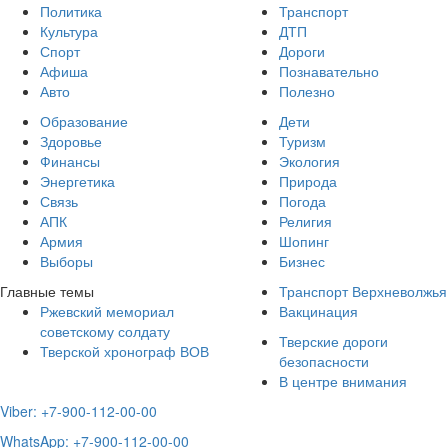
Политика
Транспорт
Культура
ДТП
Спорт
Дороги
Афиша
Познавательно
Авто
Полезно
Образование
Дети
Здоровье
Туризм
Финансы
Экология
Энергетика
Природа
Связь
Погода
АПК
Религия
Армия
Шопинг
Выборы
Бизнес
Главные темы
Транспорт Верхневолжья
Ржевский мемориал
Вакцинация
советскому солдату
Тверские дороги
Тверской хронограф ВОВ
безопасности
В центре внимания
Viber: +7-900-112-00-00
WhatsApp: +7-900-112-00-00