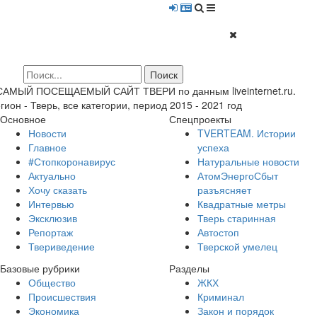
 САМЫЙ ПОСЕЩАЕМЫЙ САЙТ ТВЕРИ по данным liveinternet.ru.
гион - Тверь, все категории, период 2015 - 2021 год
Основное
Спецпроекты
Новости
TVERTEAM. Истории
Главное
успеха
#Стопкоронавирус
Натуральные новости
Актуально
АтомЭнергоСбыт
Хочу сказать
разъясняет
Интервью
Квадратные метры
Эксклюзив
Тверь старинная
Репортаж
Автостоп
Твериведение
Тверской умелец
Базовые рубрики
Разделы
Общество
ЖКХ
Происшествия
Криминал
Экономика
Закон и порядок