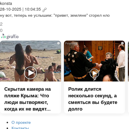
konsta
28-10-2025 | 10:04:35
ну вот, теперь не услышим: "привет, земляне" сгорел нло
2
0
i
i
Скрытая камера на
Ролик длится
пляже Крыма: Что
несколько секунд, а
люди вытворяют,
смеяться вы будете
когда их не видят...
долго
О проекте
Контакты