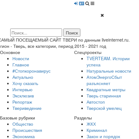
 САМЫЙ ПОСЕЩАЕМЫЙ САЙТ ТВЕРИ по данным liveinternet.ru.
гион - Тверь, все категории, период 2015 - 2021 год
Основное
Спецпроекты
Новости
TVERTEAM. Истории
Главное
успеха
#Стопкоронавирус
Натуральные новости
Актуально
АтомЭнергоСбыт
Хочу сказать
разъясняет
Интервью
Квадратные метры
Эксклюзив
Тверь старинная
Репортаж
Автостоп
Твериведение
Тверской умелец
Базовые рубрики
Разделы
Общество
ЖКХ
Происшествия
Криминал
Экономика
Закон и порядок