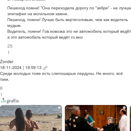
Пешеход помни! "Она переходила дорогу по "зебре" - не лучш
эпитафия на могильном камне.
Пешеход, помни! Лучше быть вертеголовым, чем как водитель
мудым.
Водитель, помни! Гов.новозка это не автомобиль который ведëт
а это автомобиль который ведёт го.вно
25
1
Zonder
18-11-2024 | 19:59:13
Среди молодых тоже есть слепошарые пердуны. Не много, всё
таки.
8
1
i
i