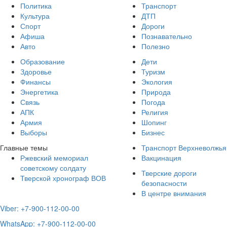
Политика
Транспорт
Культура
ДТП
Спорт
Дороги
Афиша
Познавательно
Авто
Полезно
Образование
Дети
Здоровье
Туризм
Финансы
Экология
Энергетика
Природа
Связь
Погода
АПК
Религия
Армия
Шопинг
Выборы
Бизнес
Главные темы
Транспорт Верхневолжья
Ржевский мемориал
Вакцинация
советскому солдату
Тверские дороги
Тверской хронограф ВОВ
безопасности
В центре внимания
Viber: +7-900-112-00-00
WhatsApp: +7-900-112-00-00