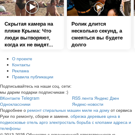
Скрытая камера на
Ролик длится
пляже Крыма: Что
несколько секунд, а
люди вытворяют,
смеяться вы будете
когда их не видят...
долго
О проекте
Контакты
Реклама
Правила публикации
Подписывайтесь на наши соц. сети:
мы дарим подарки подписчикам :)
ВКонтакте
Telegram
RSS лента
Яндекс Дзен
Одноклассники
Яндекс-новости
Подробнее о
ремонт стиральных машин миле на дому
от сервиса
Руки по ремонту, сборке и замене.
обрезка деревьев цена в
подмосковье
отель арго
электросталь борьба с клопами адреса и
телефоны
© 2013-2025 Общество с ограниченной ответственностью