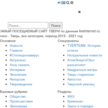
 САМЫЙ ПОСЕЩАЕМЫЙ САЙТ ТВЕРИ по данным liveinternet.ru.
гион - Тверь, все категории, период 2015 - 2021 год
Основное
Спецпроекты
Новости
TVERTEAM. Истории
Главное
успеха
#Стопкоронавирус
Натуральные новости
Актуально
АтомЭнергоСбыт
Хочу сказать
разъясняет
Интервью
Квадратные метры
Эксклюзив
Тверь старинная
Репортаж
Автостоп
Твериведение
Тверской умелец
Базовые рубрики
Разделы
Общество
ЖКХ
Происшествия
Криминал
Экономика
Закон и порядок