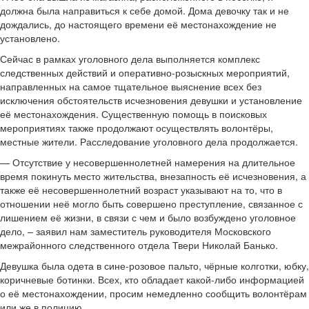
должна была направиться к себе домой. Дома девочку так и не
дождались, до настоящего времени её местонахождение не
установлено.
Сейчас в рамках уголовного дела выполняется комплекс
следственных действий и оперативно-розыскных мероприятий,
направленных на самое тщательное выяснение всех без
исключения обстоятельств исчезновения девушки и установление
её местонахождения. Существенную помощь в поисковых
мероприятиях также продолжают осуществлять волонтёры,
местные жители. Расследование уголовного дела продолжается.
— Отсутствие у несовершеннолетней намерения на длительное
время покинуть место жительства, внезапность её исчезновения, а
также её несовершеннолетний возраст указывают на то, что в
отношении неё могло быть совершено преступление, связанное с
лишением её жизни, в связи с чем и было возбуждено уголовное
дело, – заявил нам заместитель руководителя Московского
межрайонного следственного отдела Твери Николай Банько.
Девушка была одета в сине-розовое пальто, чёрные колготки, юбку,
коричневые ботинки. Всех, кто обладает какой-либо информацией
о её местонахождении, просим немедленно сообщить волонтёрам
или же в полицию.