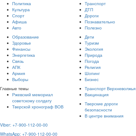
Политика
Транспорт
Культура
ДТП
Спорт
Дороги
Афиша
Познавательно
Авто
Полезно
Образование
Дети
Здоровье
Туризм
Финансы
Экология
Энергетика
Природа
Связь
Погода
АПК
Религия
Армия
Шопинг
Выборы
Бизнес
Главные темы
Транспорт Верхневолжья
Ржевский мемориал
Вакцинация
советскому солдату
Тверские дороги
Тверской хронограф ВОВ
безопасности
В центре внимания
Viber: +7-900-112-00-00
WhatsApp: +7-900-112-00-00