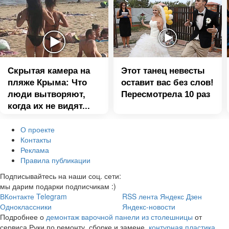
Скрытая камера на
Этот танец невесты
пляже Крыма: Что
оставит вас без слов!
люди вытворяют,
Пересмотрела 10 раз
когда их не видят...
О проекте
Контакты
Реклама
Правила публикации
Подписывайтесь на наши соц. сети:
мы дарим подарки подписчикам :)
ВКонтакте
Telegram
RSS лента
Яндекс Дзен
Одноклассники
Яндекс-новости
Подробнее о
демонтаж варочной панели из столешницы
от
сервиса Руки по ремонту, сборке и замене.
контурная пластика