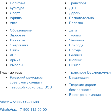
Политика
Транспорт
Культура
ДТП
Спорт
Дороги
Афиша
Познавательно
Авто
Полезно
Образование
Дети
Здоровье
Туризм
Финансы
Экология
Энергетика
Природа
Связь
Погода
АПК
Религия
Армия
Шопинг
Выборы
Бизнес
Главные темы
Транспорт Верхневолжья
Ржевский мемориал
Вакцинация
советскому солдату
Тверские дороги
Тверской хронограф ВОВ
безопасности
В центре внимания
Viber: +7-900-112-00-00
WhatsApp: +7-900-112-00-00