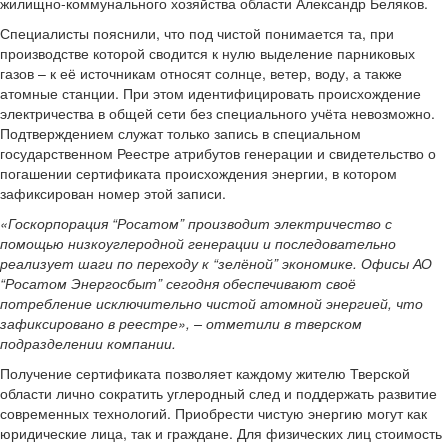
жилищно-коммунального хозяйства области Александр Беляков.
Специалисты пояснили, что под чистой понимается та, при
производстве которой сводится к нулю выделение парниковых
газов – к её источникам относят солнце, ветер, воду, а также
атомные станции. При этом идентифицировать происхождение
электричества в общей сети без специального учёта невозможно.
Подтверждением служат только запись в специальном
государственном Реестре атрибутов генерации и свидетельство о
погашении сертификата происхождения энергии, в котором
зафиксирован номер этой записи.
«Госкорпорация “Росатом” производит электричество с
помощью низкоуглеродной генерации и последовательно
реализует шаги по переходу к “зелёной” экономике. Офисы АО
“Росатом Энергосбыт” сегодня обеспечивают своё
потребление исключительно чистой атомной энергией, что
зафиксировано в реестре», – отметили в тверском
подразделении компании.
Получение сертификата позволяет каждому жителю Тверской
области лично сократить углеродный след и поддержать развитие
современных технологий. Приобрести чистую энергию могут как
юридические лица, так и граждане. Для физических лиц стоимость