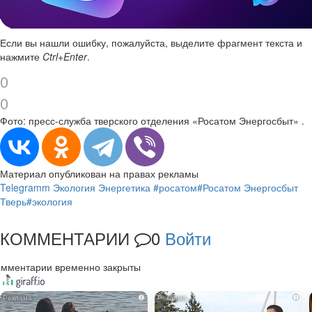
Если вы нашли ошибку, пожалуйста, выделите фрагмент текста и
нажмите
Ctrl+Enter
.
0
0
Фото: пресс-служба тверского отделения «Росатом Энергосбыт» .
Материал опубликован на правах рекламы
Telegramm
Экология
Энергетика
#росатом
#Росатом Энергосбыт
Тверь
#экология
КОММЕНТАРИИ
0
Войти
омментарии временно закрыты
i
i