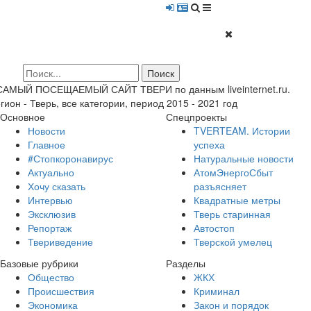
 САМЫЙ ПОСЕЩАЕМЫЙ САЙТ ТВЕРИ по данным liveinternet.ru.
гион - Тверь, все категории, период 2015 - 2021 год
Основное
Спецпроекты
Новости
TVERTEAM. Истории
Главное
успеха
#Стопкоронавирус
Натуральные новости
Актуально
АтомЭнергоСбыт
Хочу сказать
разъясняет
Интервью
Квадратные метры
Эксклюзив
Тверь старинная
Репортаж
Автостоп
Твериведение
Тверской умелец
Базовые рубрики
Разделы
Общество
ЖКХ
Происшествия
Криминал
Экономика
Закон и порядок