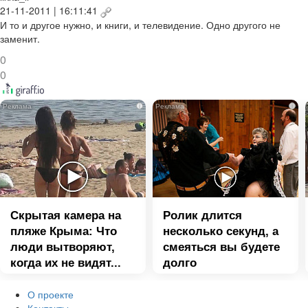
21-11-2011 | 16:11:41
И то и другое нужно, и книги, и телевидение. Одно другого не
заменит.
0
0
i
i
Скрытая камера на
Ролик длится
пляже Крыма: Что
несколько секунд, а
люди вытворяют,
смеяться вы будете
когда их не видят...
долго
О проекте
Контакты