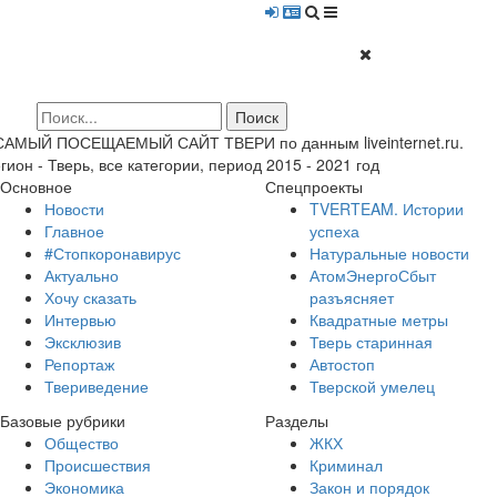
 САМЫЙ ПОСЕЩАЕМЫЙ САЙТ ТВЕРИ по данным liveinternet.ru.
гион - Тверь, все категории, период 2015 - 2021 год
Основное
Спецпроекты
Новости
TVERTEAM. Истории
Главное
успеха
#Стопкоронавирус
Натуральные новости
Актуально
АтомЭнергоСбыт
Хочу сказать
разъясняет
Интервью
Квадратные метры
Эксклюзив
Тверь старинная
Репортаж
Автостоп
Твериведение
Тверской умелец
Базовые рубрики
Разделы
Общество
ЖКХ
Происшествия
Криминал
Экономика
Закон и порядок