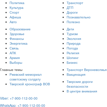
Политика
Транспорт
Культура
ДТП
Спорт
Дороги
Афиша
Познавательно
Авто
Полезно
Образование
Дети
Здоровье
Туризм
Финансы
Экология
Энергетика
Природа
Связь
Погода
АПК
Религия
Армия
Шопинг
Выборы
Бизнес
Главные темы
Транспорт Верхневолжья
Ржевский мемориал
Вакцинация
советскому солдату
Тверские дороги
Тверской хронограф ВОВ
безопасности
В центре внимания
Viber: +7-900-112-00-00
WhatsApp: +7-900-112-00-00