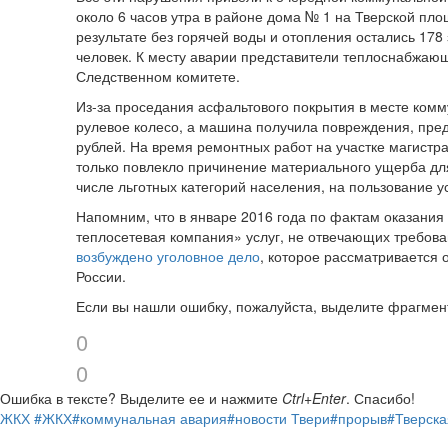
около 6 часов утра в районе дома № 1 на Тверской пл
результате без горячей воды и отопления остались 178
человек. К месту аварии представители теплоснабжающ
Следственном комитете.
Из-за проседания асфальтового покрытия в месте комм
рулевое колесо, а машина получила повреждения, пре
рублей. На время ремонтных работ на участке магистр
только повлекло причинение материального ущерба дл
числе льготных категорий населения, на пользование у
Напомним, что в январе 2016 года по фактам оказани
теплосетевая компания» услуг, не отвечающих требова
возбуждено уголовное дело
, которое рассматривается
России.
Если вы нашли ошибку, пожалуйста, выделите фрагмен
0
0
Ошибка в тексте?
Выделите ее и нажмите
Ctrl+Enter
.
Спасибо!
ЖКХ
#ЖКХ
#коммунальная авария
#новости Твери
#прорыв
#Тверска