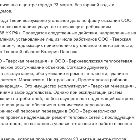
оизошла в центре города 23 марта, без горячей воды и
домов.
ода Твери возбуждено уголовное дело по факту оказания ООО
тевая компания» услуг, не отвечающих требованиям
 238 УК РФ). Проводятся следственные действия, направленные на
пления, установление лиц из числа работников ООО «Тверская
ания», подлежащих привлечению к уголовной ответственности,
 Тверской области Валерия Павлова.
ОО «Тверская генерация» и ООО «Верхневолжская теплосетевая
ческое обслуживание объектов. Согласно документу
а эксплуатацию, обслуживание и ремонт теплосети, здания и
лжского, Московского, Центрального, Пролетарского районов
енерация». Это имущество эксплуатирует «Тверская генерация»,
аниями законодательства. Однако при эксплуатации систем
жения потребителей, не был осуществлен надлежащий контроль,
я генерация» не обеспечена техническим персоналом,
ехнический персонал переведен в ООО «Верхневолжская
» не провела надлежащий ремонт тепловых сетей с последующим
лотность, не выполнила условия готовности к работе в осенне-
аварии, которая произошла утром 23 марта в центре города: