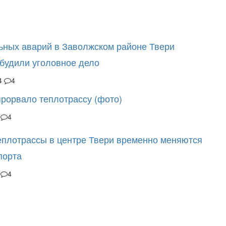
ьных аварий в Заволжском районе Твери
будили уголовное дело
4
4
прорвало теплотрассу (фото)
4
еплотрассы в центре Твери временно меняются
порта
4