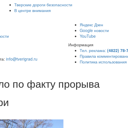
Тверские дороги безопасности
В центре внимания
)
Яндекс Дзен
Google новости
вости
YouTube
Информация
Тел. реклама:
(4822) 78-
Правила комментирован
чта:
info@tverigrad.ru
Политика использования
ло по факту прорыва
ри