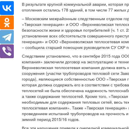
В результате крупной коммунальной аварии, которая пр
отопления остались 178 зданий, в том числе 77 жилых 
– Московским межрайонным следственным отделом гор
«Тверская генерация» и ООО «Верхневолжская теплосе
безопасности жизни и здоровья потребителей (ч. 1 ст.
установление всех обстоятельств совершенного престу
генерация» и ООО «Верхневолжская теплосетевая комп
– сообщила старший помощник руководителя СУ СКР по
Следствием установлено, что в сентябре 2015 года О
компания» заключили договор на эксплуатацию и техни
Верхневолжская теплосетевая компания должна взять н
сооружения (участки трубопроводов тепловой сети Заво
города), являющиеся собственностью ООО «Тверская г
которая должна содержать его в соответствии с требов
теплосетей не была обеспечена надежность теплоснаб
а также содержание теплосетей. Кроме того, «Тверска
необходимым для содержания тепловых сетей, весь т
теплосетевая компания». Также «Тверская генерация
проведением испытаний трубопроводов на прочность и п
зимний период 2015/16 годов.
Все эти нарушения привели к очередной коммунальной 