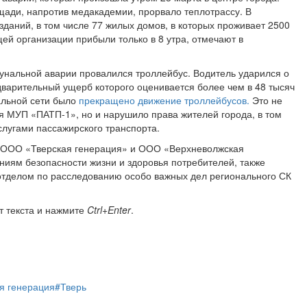
ощади, напротив медакадемии, прорвало теплотрассу. В
 зданий, в том числе 77 жилых домов, в которых проживает 2500
ей организации прибыли только в 8 утра, отмечают в
унальной аварии провалился троллейбус. Водитель ударился о
дварительный ущерб которого оценивается более чем в 48 тысяч
альной сети было
прекращено движение троллейбусов.
Это не
я МУП «ПАТП-1», но и нарушило права жителей города, в том
слугами пассажирского транспорта.
я ООО «Тверская генерация» и ООО «Верхневолжская
ниям безопасности жизни и здоровья потребителей, также
 отделом по расследованию особо важных дел регионального СК
т текста и нажмите
Ctrl+Enter
.
я генерация
#Тверь