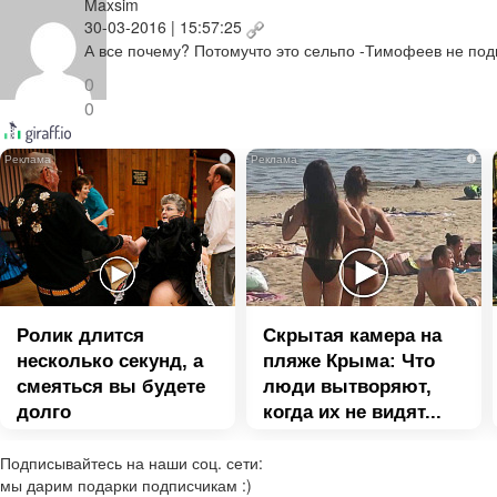
Maxsim
30-03-2016 | 15:57:25
А все почему? Потомучто это сельпо -Тимофеев не подг
0
0
i
i
Ролик длится
Скрытая камера на
несколько секунд, а
пляже Крыма: Что
смеяться вы будете
люди вытворяют,
долго
когда их не видят...
Подписывайтесь на наши соц. сети:
мы дарим подарки подписчикам :)