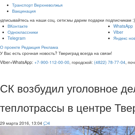
Транспорт Верхневолжья
Вакцинация
дписывайтесь на наши соц. сети:
мы дарим подарки подписчикам :
ВКонтакте
WhatsApp
Одноклассники
Viber
Telegram
Яндекс но
О проекте
Редакция
Реклама
У Вас есть срочная новость? Твериград всегда на связи!
Viber+WhatsApp:
+7-900-112-00-00
, городской:
(4822) 78-77-04
, по
СК возбудил уголовное де
теплотрассы в центре Тве
29 марта 2016, 13:04
4