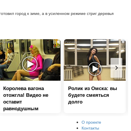
отовил город к зиме, а в усиленном режиме стриг деревья
i
i
Королева вагона
Ролик из Омска: вы
отожгла! Видео не
будете смеяться
оставит
долго
равнодушным
О проекте
Контакты