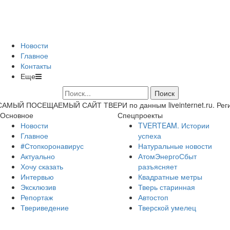
Новости
Главное
Контакты
Еще
САМЫЙ ПОСЕЩАЕМЫЙ САЙТ ТВЕРИ по данным liveinternet.ru. Регион 
Основное
Спецпроекты
Новости
TVERTEAM. Истории
Главное
успеха
#Стопкоронавирус
Натуральные новости
Актуально
АтомЭнергоСбыт
Хочу сказать
разъясняет
Интервью
Квадратные метры
Эксклюзив
Тверь старинная
Репортаж
Автостоп
Твериведение
Тверской умелец