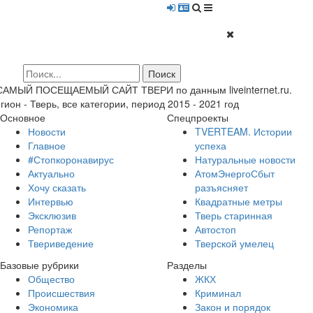
 САМЫЙ ПОСЕЩАЕМЫЙ САЙТ ТВЕРИ по данным liveinternet.ru.
гион - Тверь, все категории, период 2015 - 2021 год
Основное
Спецпроекты
Новости
TVERTEAM. Истории
Главное
успеха
#Стопкоронавирус
Натуральные новости
Актуально
АтомЭнергоСбыт
Хочу сказать
разъясняет
Интервью
Квадратные метры
Эксклюзив
Тверь старинная
Репортаж
Автостоп
Твериведение
Тверской умелец
Базовые рубрики
Разделы
Общество
ЖКХ
Происшествия
Криминал
Экономика
Закон и порядок