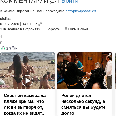
ля комментирования Вам необходимо
авторизироваться
.
utelias
01-07-2020 | 14:01:02
"Он воевал на фронтах ..., Воркуты." !!! Буль и лужа.
1
0
i
i
Скрытая камера на
Ролик длится
пляже Крыма: Что
несколько секунд, а
люди вытворяют,
смеяться вы будете
когда их не видят...
долго