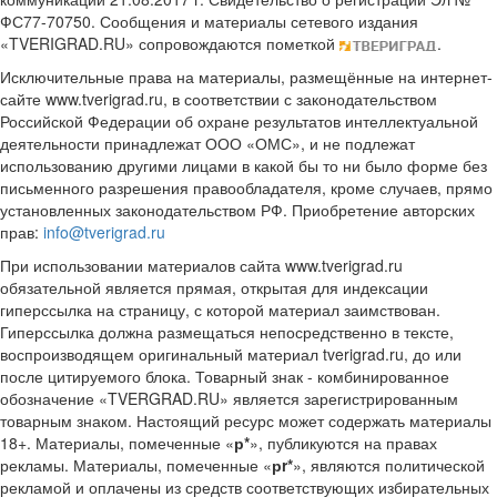
ФС77-70750. Сообщения и материалы сетевого издания
«TVERIGRAD.RU» сопровождаются пометкой
.
Исключительные права на материалы, размещённые на интернет-
сайте www.tverigrad.ru, в соответствии с законодательством
Российской Федерации об охране результатов интеллектуальной
деятельности принадлежат ООО «ОМС», и не подлежат
использованию другими лицами в какой бы то ни было форме без
письменного разрешения правообладателя, кроме случаев, прямо
установленных законодательством РФ. Приобретение авторских
прав:
info@tverigrad.ru
При использовании материалов сайта www.tverigrad.ru
обязательной является прямая, открытая для индексации
гиперссылка на страницу, с которой материал заимствован.
Гиперссылка должна размещаться непосредственно в тексте,
воспроизводящем оригинальный материал tverigrad.ru, до или
после цитируемого блока. Товарный знак - комбинированное
обозначение «TVERGRAD.RU» является зарегистрированным
товарным знаком. Настоящий ресурс может содержать материалы
18+. Материалы, помеченные «
р*
», публикуются на правах
рекламы. Материалы, помеченные «
рr*
», являются политической
рекламой и оплачены из средств соответствующих избирательных