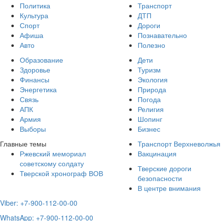
Политика
Транспорт
Культура
ДТП
Спорт
Дороги
Афиша
Познавательно
Авто
Полезно
Образование
Дети
Здоровье
Туризм
Финансы
Экология
Энергетика
Природа
Связь
Погода
АПК
Религия
Армия
Шопинг
Выборы
Бизнес
Главные темы
Транспорт Верхневолжья
Ржевский мемориал
Вакцинация
советскому солдату
Тверские дороги
Тверской хронограф ВОВ
безопасности
В центре внимания
Viber: +7-900-112-00-00
WhatsApp: +7-900-112-00-00