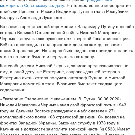
мемориала Советскому солдату
. На торжественное мероприятие
прибыли Президент России Владимир Путин и глава Республики
Беларусь Александр Лукашенко.
Во время торжественной церемонии к Владимиру Путину подошёл
ветеран Великой Отечественной войны Николай Макарович
Черных – дедушка экс-руководителя тверской Госавтоинспекции.
Всё это происходило под прицелом десяток камер, во время
прямой трансляции. На кадрах было видно, как президент написал
что-то на листе бумаги и передал его ветерану.
Как сообщил сам Николай Черных, записка предназначалась не
ему, а юной девушке Екатерине, сопровождавшей ветерана.
Екатерина очень хотела получить автограф Путина, и Николай
Макарович помог ей в этом. В записке был текст следующего
содержания:
«Екатерине Степановне, с уважением. В. Путин. 30.06.2020»
Николай Макарович Черных начал свой фронтовой путь в 1943
году на Дальнем Востоке разведчиком-наблюдателем 271
артиллерийского полка 103 стрелковой дивизии. Он воевал на
фронтах Западной Украины. Закончил службу в 1973 году в
Калинине в должности замполита воинской части № 6533. Имеет
30 наград, в том числе орден Отечественной войны II степени,