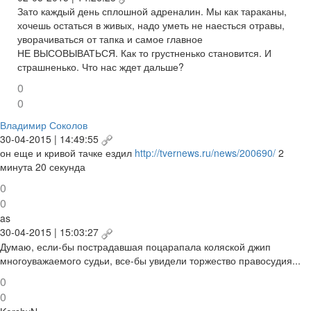
Зато каждый день сплошной адреналин. Мы как тараканы,
хочешь остаться в живых, надо уметь не наесться отравы,
уворачиваться от тапка и самое главное
НЕ ВЫСОВЫВАТЬСЯ. Как то грустненько становится. И
страшненько. Что нас ждет дальше?
0
0
Владимир Соколов
30-04-2015 | 14:49:55
он еще и кривой тачке ездил
http://tvernews.ru/news/200690/
2
минута 20 секунда
0
0
as
30-04-2015 | 15:03:27
Думаю, если-бы пострадавшая поцарапала коляской джип
многоуважаемого судьи, все-бы увидели торжество правосудия...
0
0