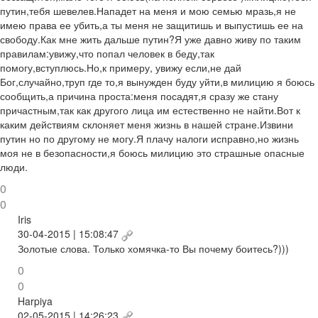
путин,тебя шевелев.Нападет на меня и мою семью мразь,я не
имею права ее убить,а ты меня не защитишь и выпустишь ее на
свободу.Как мне жить дальше путин?Я уже давно живу по таким
правилам:увижу,что попал человек в беду,так
помогу,вступлюсь.Но,к примеру, увижу если,не дай
Бог,случайно,труп где то,я вынужден буду уйти,в милицию я боюсь
сообщить,а причина проста:меня посадят,я сразу же стану
причастным,так как другого лица им естественно не найти.Вот к
каким действиям склоняет меня жизнь в нашей стране.Извини
путин но по другому не могу.Я плачу налоги исправно,но жизнь
моя не в безопасности,я боюсь милицию это страшные опасные
люди.
0
0
Iris
30-04-2015 | 15:08:47
Золотые слова. Только хомячка-то Вы почему боитесь?)))
0
0
Harpiya
02-05-2015 | 14:26:23