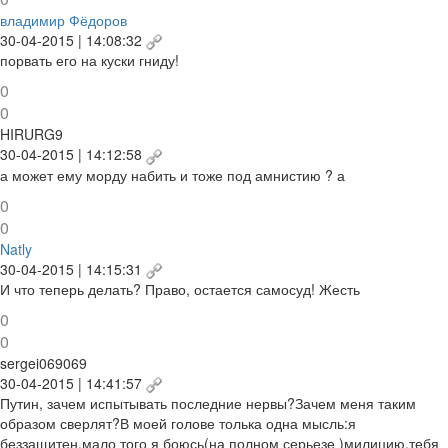
владимир Фёдоров
30-04-2015 | 14:08:32
порвать его на куски гниду!
0
0
HIRURG9
30-04-2015 | 14:12:58
а может ему морду набить и тоже под амнистию ? а
0
0
Natly
30-04-2015 | 14:15:31
И что теперь делать? Право, остается самосуд! Жесть
0
0
sergei069069
30-04-2015 | 14:41:57
Путин, зачем испытывать последние нервы?Зачем меня таким
образом сверлят?В моей голове толька одна мысль:я
беззащитен,мало того я боюсь(на полном серьезе )милицию,тебя