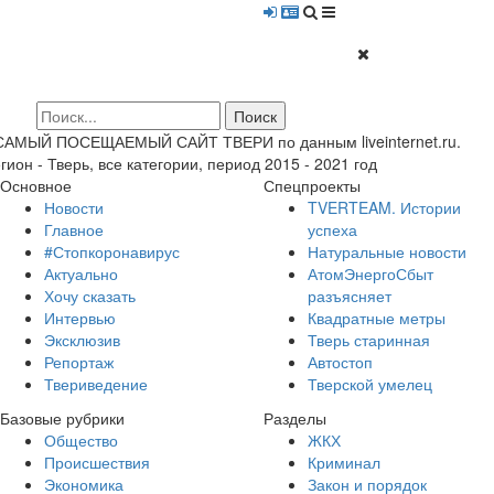
 САМЫЙ ПОСЕЩАЕМЫЙ САЙТ ТВЕРИ по данным liveinternet.ru.
гион - Тверь, все категории, период 2015 - 2021 год
Основное
Спецпроекты
Новости
TVERTEAM. Истории
Главное
успеха
#Стопкоронавирус
Натуральные новости
Актуально
АтомЭнергоСбыт
Хочу сказать
разъясняет
Интервью
Квадратные метры
Эксклюзив
Тверь старинная
Репортаж
Автостоп
Твериведение
Тверской умелец
Базовые рубрики
Разделы
Общество
ЖКХ
Происшествия
Криминал
Экономика
Закон и порядок