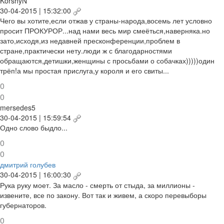
KorshyN
30-04-2015 | 15:32:00
Чего вы хотите,если отжав у страны-народа,восемь лет условно
просит ПРОКУРОР...над нами весь мир смеёться,наверняка.но
зато,исходя,из недавней пресконференции,проблем в
стране,практически нету.люди ж с благодарностями
обращаются,детишки,женщины с просьбами о собачках)))))один
трёп!а мы простая прислуга,у короля и его свиты...
0
0
mersedes5
30-04-2015 | 15:59:54
Одно слово быдло...
0
0
дмитрий голубев
30-04-2015 | 16:00:30
Рука руку моет. За масло - смерть от стыда, за миллионы -
извените, все по закону. Вот так и живем, а скоро перевыборы
губернаторов.
0