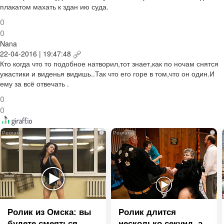
плакатом махать к здан ию суда.
0
0
Nana
22-04-2016 | 19:47:48
Кто когда что то подобное натворил,тот знает,как по ночам снятся
ужастики и виденья видишь..Так что его горе в том,что он один.И
ему за всё отвечать .
0
0
i
i
Ролик из Омска: вы
Ролик длится
будете смеяться
несколько секунд, а