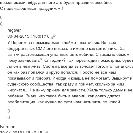
праздниками, вeдь для него это будет праздник вдвойне.
С надвигающимся праздником !
0
0
regtver
30-04-2015 | 18:01:10
У Черенкова несмываемое клеймо - взяточник. Во всех
федеральных СМИ его показали именно как взяточника. За
взятки растомаживал угнанные автомобили. С таким клеймом
чему завидовать? Коттеджик? Так через годик посмотрим, буде
ли он в нем жить. Система всегда вытрясает того, кто попался. 
он как раз попался и круто попался. Просто не все нам
показывают и говорят. Иногда и крыша не помогает. Вышибут и
судейского сообщества, так сразу и поймет, сколько за ним
числится... Не вижу причин для зависти. Жаль только даму и ее
ребенка. Знаю, что такое быть в аварии, как долго длится
реабилитация, как нужно по сути начинать жить по новой.
0
0
tverman
30-04-2015 | 18:40:45