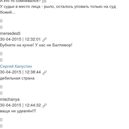
А кто то сомневался? )))
У судьи в место лица - рыло, осталось уповать только на суд
божий...
0
0
mersedes5
30-04-2015 | 12:32:01
Бубните на кухне! У нас не Балтимор!
0
0
Сергей Капустин
30-04-2015 | 12:38:44
дебильная страна
0
0
mischanya
30-04-2015 | 12:44:32
ваще не удевлён!!!
0
0