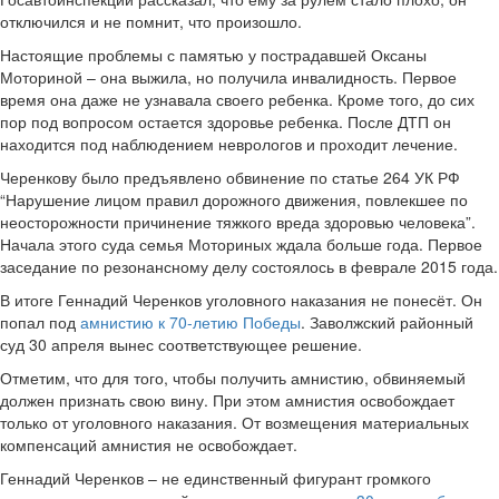
отключился и не помнит, что произошло.
Настоящие проблемы с памятью у пострадавшей Оксаны
Моториной – она выжила, но получила инвалидность. Первое
время она даже не узнавала своего ребенка. Кроме того, до сих
пор под вопросом остается здоровье ребенка. После ДТП он
находится под наблюдением неврологов и проходит лечение.
Черенкову было предъявлено обвинение по статье 264 УК РФ
“Нарушение лицом правил дорожного движения, повлекшее по
неосторожности причинение тяжкого вреда здоровью человека”.
Начала этого суда семья Моториных ждала больше года. Первое
заседание по резонансному делу состоялось в феврале 2015 года.
В итоге Геннадий Черенков уголовного наказания не понесёт. Он
попал под
амнистию к 70-летию Победы
. Заволжский районный
суд 30 апреля вынес соответствующее решение.
Отметим, что для того, чтобы получить амнистию, обвиняемый
должен признать свою вину. При этом амнистия освобождает
только от уголовного наказания. От возмещения материальных
компенсаций амнистия не освобождает.
Геннадий Черенков – не единственный фигурант громкого