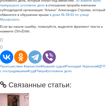
уголовного дела, который попал под амнистию.
30 апреля было
прекращено уголовное дело
в отношении прораба компании
субподрядной организации “Альянс” Александра Строева, который
обвинялся в обрушении крыши
в доме № 38/33 по улице
Мусоргского
.
Если вы нашли ошибку, пожалуйста, выделите фрагмент текста и
нажмите
Ctrl+Enter
.
0
0
Происшествия
#амнистия
#бывший судья
#Геннадий Черенков
#ДТП
с пострадавшими
#суд
#Тверь
#уголовное дело
Связанные статьи: