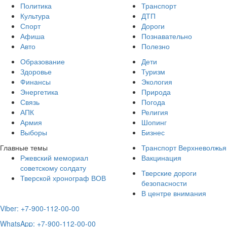
Политика
Транспорт
Культура
ДТП
Спорт
Дороги
Афиша
Познавательно
Авто
Полезно
Образование
Дети
Здоровье
Туризм
Финансы
Экология
Энергетика
Природа
Связь
Погода
АПК
Религия
Армия
Шопинг
Выборы
Бизнес
Главные темы
Транспорт Верхневолжья
Ржевский мемориал
Вакцинация
советскому солдату
Тверские дороги
Тверской хронограф ВОВ
безопасности
В центре внимания
Viber: +7-900-112-00-00
WhatsApp: +7-900-112-00-00