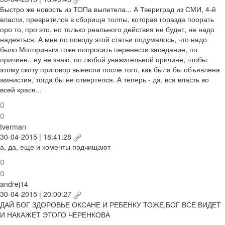
Быстро же новость из ТОПа вылетела... А Твериград из СМИ, 4-й
власти, превратился в сборище толпы, которая горазда поорать
про то, про это, но только реального действия не будет, не надо
надеяться. А мне по поводу этой статьи подумалось, что надо
было Моториным тоже попросить перенести заседание, по
причине.. ну не знаю, по любой уважительной причине, чтобы
этому скоту приговор вынесли после того, как была бы объявлена
амнистия, тогда бы не отвертелся. А теперь - да, вся власть во
всей красе...
0
0
tverman
30-04-2015 | 18:41:28
а, да, еще и коменты подчищают
0
0
andrej14
30-04-2015 | 20:00:27
ДАЙ БОГ ЗДОРОВЬЕ ОКСАНЕ И РЕБЕНКУ ТОЖЕ,БОГ ВСЕ ВИДЕТ
И НАКАЖЕТ ЭТОГО ЧЕРЕНКОВА