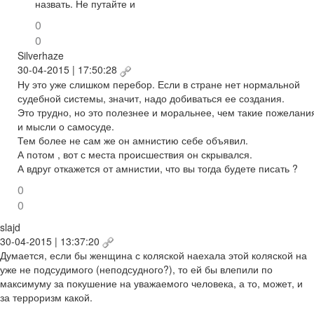
назвать. Не путайте и
0
0
Silverhaze
30-04-2015 | 17:50:28
Ну это уже слишком перебор. Если в стране нет нормальной
судебной системы, значит, надо добиваться ее создания.
Это трудно, но это полезнее и моральнее, чем такие пожелани
и мысли о самосуде.
Тем более не сам же он амнистию себе объявил.
А потом , вот с места происшествия он скрывался.
А вдруг откажется от амнистии, что вы тогда будете писать ?
0
0
slajd
30-04-2015 | 13:37:20
Думается, если бы женщина с коляской наехала этой коляской на
уже не подсудимого (неподсудного?), то ей бы влепили по
максимуму за покушение на уважаемого человека, а то, может, и
за терроризм какой.