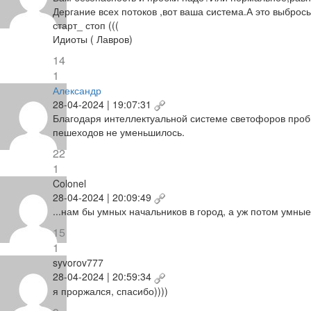
Дергание всех потоков ,вот ваша система.А это выброс
старт_ стоп (((
Идиоты ( Лавров)
14
1
Александр
28-04-2024 | 19:07:31
Благодаря интеллектуальной системе светофоров пробки
пешеходов не уменьшилось.
22
1
Colonel
28-04-2024 | 20:09:49
...нам бы умных начальников в город, а уж потом умные
15
1
syvorov777
28-04-2024 | 20:59:34
я проржался, спасибо))))