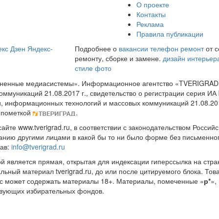
О проекте
Контакты
Реклама
Правила публикации
кс Дзен
Яндекс-
Подробнее о
вакансии телефон ремонт
от с
ремонту, сборке и замене.
дизайн интерьер
стиле фото
диненные медиасистемы». Информационное агентство «TVERIGRAD
оммуникаций 21.08.2017 г., свидетельство о регистрации серия 
и, информационных технологий и массовых коммуникаций 21.08.20
 пометкой
.
те www.tverigrad.ru, в соответствии с законодательством Россий
нию другими лицами в какой бы то ни было форме без письменног
рав:
info@tverigrad.ru
ой является прямая, открытая для индексации гиперссылка на стра
льный материал tverigrad.ru, до или после цитируемого блока. 
с может содержать материалы 18+. Материалы, помеченные «
р*
»,
ствующих избирательных фондов.