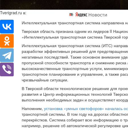
Tverigrad.ru в:
Интеллектуальная транспортная система направлена ​​
Тверская область признана одним из лидеров II Наци
«Интеллектуальная транспортная система Тверской го
Интеллектуальная транспортная система (ИТС) направ
разработки эффективных решений для предотвращения
негативных последствий. Также основное внимание уд
пропускной способности транспорта и снижению риска 
высококачественные транспортные услуги, минимизиров
транспортное планирование и управление, а также ра
чрезвычайные ситуации.
В Тверской области технологическое решение для про
развития и Центр информационных технологий Тверской
выполнения необходимых задач и осуществляют коорд
Напомним,
установка «умных светофоров» началась о
транспортной системы. В том году на дорогах областн
перекрёстков. Система собирает всю информацию о тр
например, решение об автоматической регулировке цик