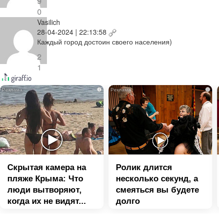
9
0
Vasilich
28-04-2024 | 22:13:58
Каждый город достоин своего населения)
2
1
i
i
Скрытая камера на
Ролик длится
пляже Крыма: Что
несколько секунд, а
люди вытворяют,
смеяться вы будете
когда их не видят...
долго