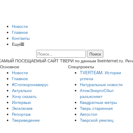
Новости
Главное
Контакты
Еще
САМЫЙ ПОСЕЩАЕМЫЙ САЙТ ТВЕРИ по данным liveinternet.ru. Регион 
Основное
Спецпроекты
Новости
TVERTEAM. Истории
Главное
успеха
#Стопкоронавирус
Натуральные новости
Актуально
АтомЭнергоСбыт
Хочу сказать
разъясняет
Интервью
Квадратные метры
Эксклюзив
Тверь старинная
Репортаж
Автостоп
Твериведение
Тверской умелец