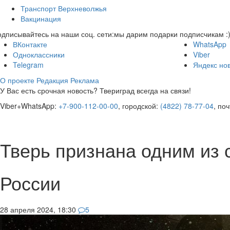
Транспорт Верхневолжья
Вакцинация
дписывайтесь на наши соц. сети:
мы дарим подарки подписчикам :
ВКонтакте
WhatsApp
Одноклассники
Viber
Telegram
Яндекс но
О проекте
Редакция
Реклама
У Вас есть срочная новость? Твериград всегда на связи!
Viber+WhatsApp:
+7-900-112-00-00
, городской:
(4822) 78-77-04
, по
Тверь признана одним из 
России
28 апреля 2024, 18:30
5