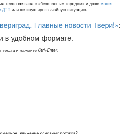
ма тесно связана с «безопасным городом» и даже
может
е ДТП
или же иную чрезвычайную ситуацию.
вериград. Главные новости Твери!»
:
и в удобном формате.
т текста и нажмите
Ctrl+Enter
.
омерное ,движение основных потоков?.