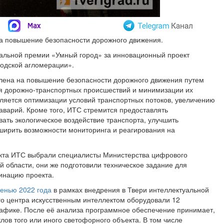
на повышение безопасности дорожного движения.
ональной премии «Умный город» за инновационный проект
родской агломерации».
лена ​​на повышение безопасности дорожного движения путем
 дорожно-транспортных происшествий и минимизации их
еляется оптимизации условий транспортных потоков, увеличению
аварий. Кроме того, ИТС стремится предоставлять
ать экологическое воздействие транспорта, улучшить
сширить возможности мониторинга и реагирования на
екта ИТС выбрали специалисты Министерства цифрового
 области, они же подготовили техническое задание для
инацию проекта.
сенью 2022 года
в рамках внедрения в Твери интеллектуальной
ого центра искусственным интеллектом оборудовали 12
афике. После её анализа программное обеспечение принимает,
лов того или иного светофорного объекта. В том числе