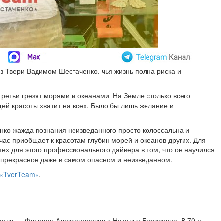
из Твери Вадимом Шестаченко, чья жизнь полна риска и
третьи грезят морями и океанами. На Земле столько всего
ей красоты хватит на всех. Было бы лишь желание и
нко жажда познания неизведанного просто колоссальна и
час приобщает к красотам глубин морей и океанов других. Для
пех для этого профессионального дайвера в том, что он научился
 прекрасное даже в самом опасном и неизведанном.
«TverTeam»
.
тели — Флориан Александрович и Наталья Борисовна. В 70-х —