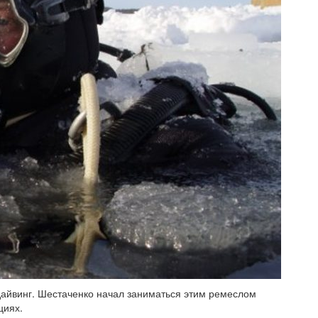
 дайвинг. Шестаченко начал заниматься этим ремеслом
циях.