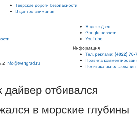
Тверские дороги безопасности
В центре внимания
)
Яндекс Дзен
Google новости
вости
YouTube
Информация
Тел. реклама:
(4822) 78-
Правила комментирован
чта:
info@tverigrad.ru
Политика использования
к дайвер отбивался
ужался в морские глубины