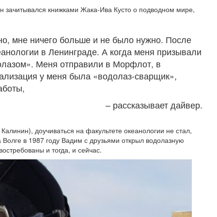
Он зачитывался книжками Жака-Ива Кусто о подводном мире,
о, мне ничего больше и не было нужно. После
еанологии в Ленинграде. А когда меня призывали
долазом». Меня отправили в Морфлот, в
ализация у меня была «водолаз-сварщик»,
аботы,
– рассказывает дайвер.
 Калинин), доучиваться на факультете океанологии не стал,
а Волге в 1987 году Вадим с друзьями открыл водолазную
остребованы и тогда, и сейчас.