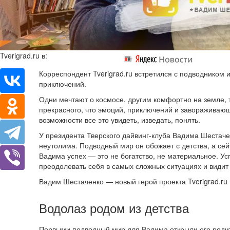
Tverigrad.ru в:
Корреспондент Tverigrad.ru встретился с подводником 
приключений.
Одни мечтают о космосе, другим комфортно на земле, 
прекрасного, что эмоций, приключений и завораживающ
возможности все это увидеть, изведать, понять.
У президента Тверского дайвинг-клуба Вадима Шестаче
неутолима. Подводный мир он обожает с детства, а сей
Вадима успех — это не богатство, не материальное. Ус
преодолевать себя в самых сложных ситуациях и видит
Вадим Шестаченко — новый герой проекта Tverigrad.ru
Водолаз родом из детства
Первыми подводный мир для Вадима открыли его роди