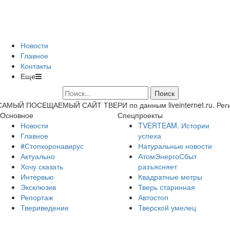
Новости
Главное
Контакты
Еще
САМЫЙ ПОСЕЩАЕМЫЙ САЙТ ТВЕРИ по данным liveinternet.ru. Регион 
Основное
Спецпроекты
Новости
TVERTEAM. Истории
Главное
успеха
#Стопкоронавирус
Натуральные новости
Актуально
АтомЭнергоСбыт
Хочу сказать
разъясняет
Интервью
Квадратные метры
Эксклюзив
Тверь старинная
Репортаж
Автостоп
Твериведение
Тверской умелец