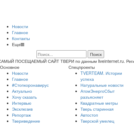
Новости
Главное
Контакты
Еще
САМЫЙ ПОСЕЩАЕМЫЙ САЙТ ТВЕРИ по данным liveinternet.ru. Регион 
Основное
Спецпроекты
Новости
TVERTEAM. Истории
Главное
успеха
#Стопкоронавирус
Натуральные новости
Актуально
АтомЭнергоСбыт
Хочу сказать
разъясняет
Интервью
Квадратные метры
Эксклюзив
Тверь старинная
Репортаж
Автостоп
Твериведение
Тверской умелец