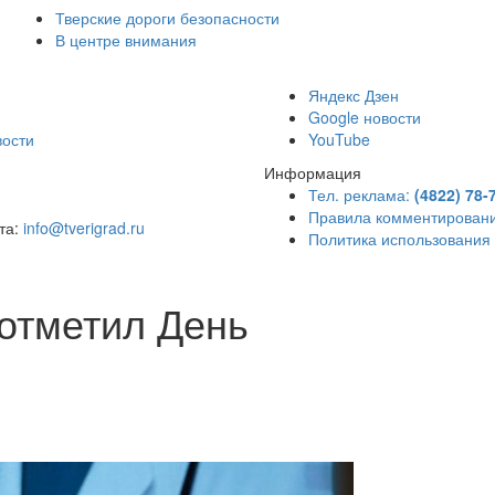
Тверские дороги безопасности
В центре внимания
)
Яндекс Дзен
Google новости
вости
YouTube
Информация
Тел. реклама:
(4822) 78-
Правила комментирован
чта:
info@tverigrad.ru
Политика использования
 отметил День