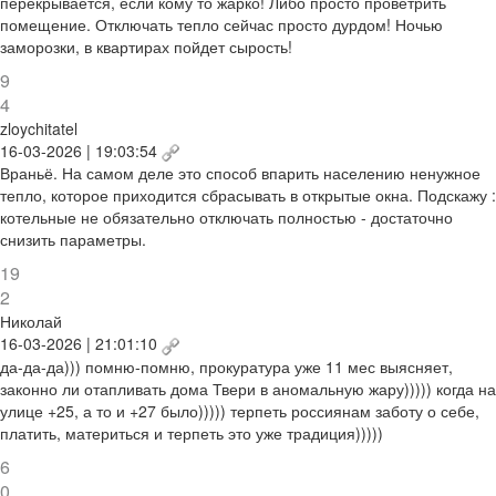
перекрывается, если кому то жарко! Либо просто проветрить
помещение. Отключать тепло сейчас просто дурдом! Ночью
заморозки, в квартирах пойдет сырость!
9
4
zloychitatel
16-03-2026 | 19:03:54
Враньё. На самом деле это способ впарить населению ненужное
тепло, которое приходится сбрасывать в открытые окна. Подскажу :
котельные не обязательно отключать полностью - достаточно
снизить параметры.
19
2
Николай
16-03-2026 | 21:01:10
да-да-да))) помню-помню, прокуратура уже 11 мес выясняет,
законно ли отапливать дома Твери в аномальную жару))))) когда на
улице +25, а то и +27 было))))) терпеть россиянам заботу о себе,
платить, материться и терпеть это уже традиция)))))
6
0