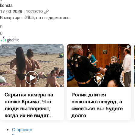
konsta
17-03-2026 | 10:19:10
В квартире +29.5, но вы держитесь.
0
0
i
i
Скрытая камера на
Ролик длится
пляже Крыма: Что
несколько секунд, а
люди вытворяют,
смеяться вы будете
когда их не видят...
долго
О проекте