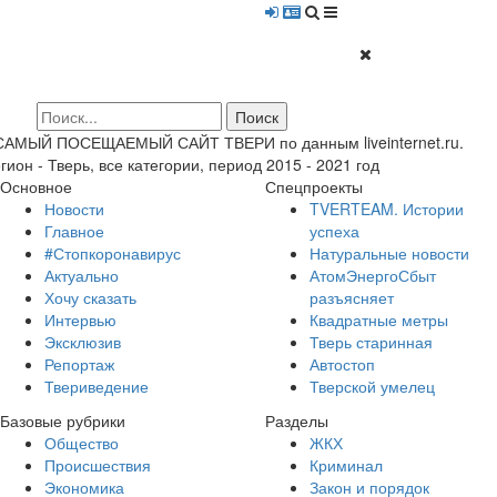
 САМЫЙ ПОСЕЩАЕМЫЙ САЙТ ТВЕРИ по данным liveinternet.ru.
гион - Тверь, все категории, период 2015 - 2021 год
Основное
Спецпроекты
Новости
TVERTEAM. Истории
Главное
успеха
#Стопкоронавирус
Натуральные новости
Актуально
АтомЭнергоСбыт
Хочу сказать
разъясняет
Интервью
Квадратные метры
Эксклюзив
Тверь старинная
Репортаж
Автостоп
Твериведение
Тверской умелец
Базовые рубрики
Разделы
Общество
ЖКХ
Происшествия
Криминал
Экономика
Закон и порядок