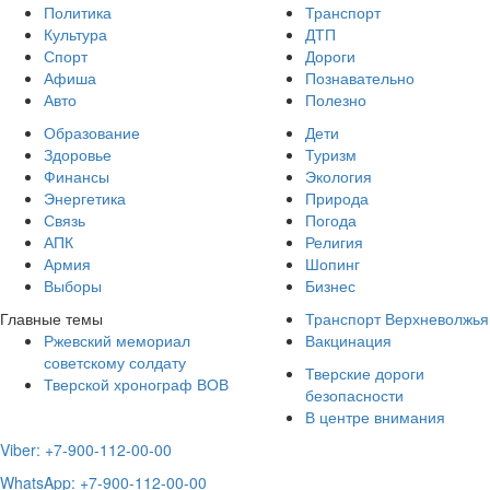
Политика
Транспорт
Культура
ДТП
Спорт
Дороги
Афиша
Познавательно
Авто
Полезно
Образование
Дети
Здоровье
Туризм
Финансы
Экология
Энергетика
Природа
Связь
Погода
АПК
Религия
Армия
Шопинг
Выборы
Бизнес
Главные темы
Транспорт Верхневолжья
Ржевский мемориал
Вакцинация
советскому солдату
Тверские дороги
Тверской хронограф ВОВ
безопасности
В центре внимания
Viber: +7-900-112-00-00
WhatsApp: +7-900-112-00-00