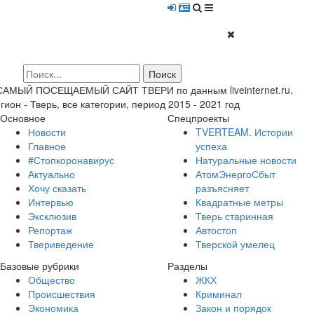
 САМЫЙ ПОСЕЩАЕМЫЙ САЙТ ТВЕРИ по данным liveinternet.ru.
гион - Тверь, все категории, период 2015 - 2021 год
Основное
Спецпроекты
Новости
TVERTEAM. Истории
Главное
успеха
#Стопкоронавирус
Натуральные новости
Актуально
АтомЭнергоСбыт
Хочу сказать
разъясняет
Интервью
Квадратные метры
Эксклюзив
Тверь старинная
Репортаж
Автостоп
Твериведение
Тверской умелец
Базовые рубрики
Разделы
Общество
ЖКХ
Происшествия
Криминал
Экономика
Закон и порядок