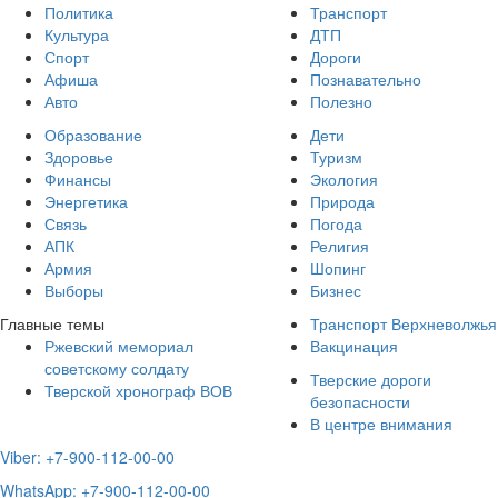
Политика
Транспорт
Культура
ДТП
Спорт
Дороги
Афиша
Познавательно
Авто
Полезно
Образование
Дети
Здоровье
Туризм
Финансы
Экология
Энергетика
Природа
Связь
Погода
АПК
Религия
Армия
Шопинг
Выборы
Бизнес
Главные темы
Транспорт Верхневолжья
Ржевский мемориал
Вакцинация
советскому солдату
Тверские дороги
Тверской хронограф ВОВ
безопасности
В центре внимания
Viber: +7-900-112-00-00
WhatsApp: +7-900-112-00-00