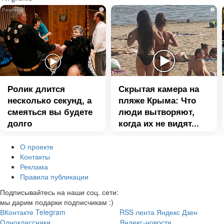
i
i
Ролик длится
Скрытая камера на
несколько секунд, а
пляже Крыма: Что
смеяться вы будете
люди вытворяют,
долго
когда их не видят...
О проекте
Контакты
Реклама
Правила публикации
Подписывайтесь на наши соц. сети:
мы дарим подарки подписчикам :)
ВКонтакте
Telegram
RSS лента
Яндекс Дзен
Одноклассники
Яндекс-новости