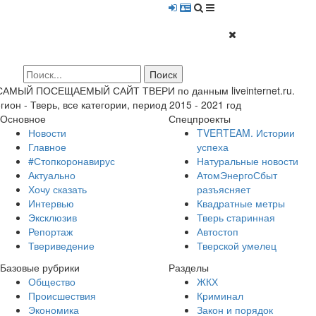
 САМЫЙ ПОСЕЩАЕМЫЙ САЙТ ТВЕРИ по данным liveinternet.ru.
гион - Тверь, все категории, период 2015 - 2021 год
Основное
Спецпроекты
Новости
TVERTEAM. Истории
Главное
успеха
#Стопкоронавирус
Натуральные новости
Актуально
АтомЭнергоСбыт
Хочу сказать
разъясняет
Интервью
Квадратные метры
Эксклюзив
Тверь старинная
Репортаж
Автостоп
Твериведение
Тверской умелец
Базовые рубрики
Разделы
Общество
ЖКХ
Происшествия
Криминал
Экономика
Закон и порядок