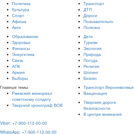
Политика
Транспорт
Культура
ДТП
Спорт
Дороги
Афиша
Познавательно
Авто
Полезно
Образование
Дети
Здоровье
Туризм
Финансы
Экология
Энергетика
Природа
Связь
Погода
АПК
Религия
Армия
Шопинг
Выборы
Бизнес
Главные темы
Транспорт Верхневолжья
Ржевский мемориал
Вакцинация
советскому солдату
Тверские дороги
Тверской хронограф ВОВ
безопасности
В центре внимания
Viber: +7-900-112-00-00
WhatsApp: +7-900-112-00-00