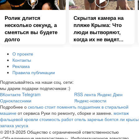
Ролик длится
Скрытая камера на
несколько секунд, а
пляже Крыма: Что
смеяться вы будете
люди вытворяют,
долго
когда их не видят...
О проекте
Контакты
Реклама
Правила публикации
Подписывайтесь на наши соц. сети:
мы дарим подарки подписчикам :)
ВКонтакте
Telegram
RSS лента
Яндекс Дзен
Одноклассники
Яндекс-новости
Подробнее о
сколько стоит поменять подшипник в стиральной
машине
от сервиса Руки по ремонту, сборке и замене.
монтаж
фальцевой кровли стоимость работ
отель заречье
боятся ли крысы
запаха уксуса
© 2013-2025 Общество с ограниченной ответственностью
«Объединенные медиасистемы». Информационное агентство