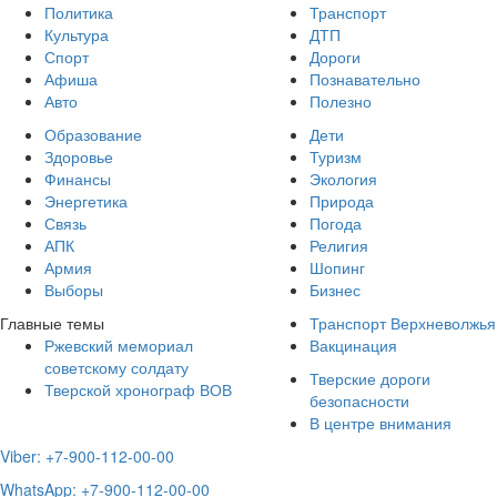
Политика
Транспорт
Культура
ДТП
Спорт
Дороги
Афиша
Познавательно
Авто
Полезно
Образование
Дети
Здоровье
Туризм
Финансы
Экология
Энергетика
Природа
Связь
Погода
АПК
Религия
Армия
Шопинг
Выборы
Бизнес
Главные темы
Транспорт Верхневолжья
Ржевский мемориал
Вакцинация
советскому солдату
Тверские дороги
Тверской хронограф ВОВ
безопасности
В центре внимания
Viber: +7-900-112-00-00
WhatsApp: +7-900-112-00-00