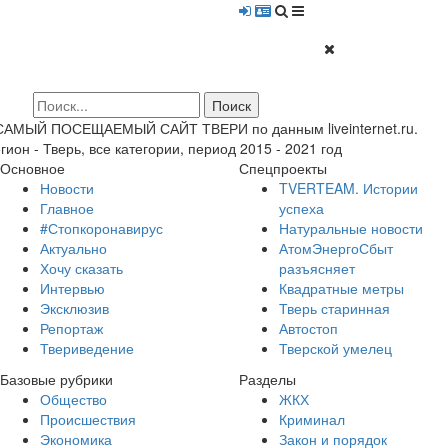
 САМЫЙ ПОСЕЩАЕМЫЙ САЙТ ТВЕРИ по данным liveinternet.ru.
гион - Тверь, все категории, период 2015 - 2021 год
Основное
Спецпроекты
Новости
TVERTEAM. Истории
Главное
успеха
#Стопкоронавирус
Натуральные новости
Актуально
АтомЭнергоСбыт
Хочу сказать
разъясняет
Интервью
Квадратные метры
Эксклюзив
Тверь старинная
Репортаж
Автостоп
Твериведение
Тверской умелец
Базовые рубрики
Разделы
Общество
ЖКХ
Происшествия
Криминал
Экономика
Закон и порядок