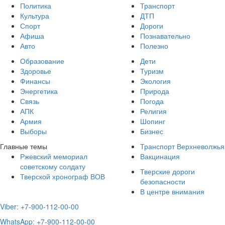
Политика
Транспорт
Культура
ДТП
Спорт
Дороги
Афиша
Познавательно
Авто
Полезно
Образование
Дети
Здоровье
Туризм
Финансы
Экология
Энергетика
Природа
Связь
Погода
АПК
Религия
Армия
Шопинг
Выборы
Бизнес
Главные темы
Транспорт Верхневолжья
Ржевский мемориал
Вакцинация
советскому солдату
Тверские дороги
Тверской хронограф ВОВ
безопасности
В центре внимания
Viber: +7-900-112-00-00
WhatsApp: +7-900-112-00-00