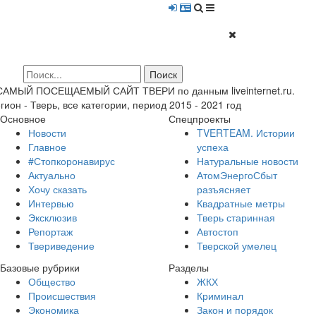
 САМЫЙ ПОСЕЩАЕМЫЙ САЙТ ТВЕРИ по данным liveinternet.ru.
гион - Тверь, все категории, период 2015 - 2021 год
Основное
Спецпроекты
Новости
TVERTEAM. Истории
Главное
успеха
#Стопкоронавирус
Натуральные новости
Актуально
АтомЭнергоСбыт
Хочу сказать
разъясняет
Интервью
Квадратные метры
Эксклюзив
Тверь старинная
Репортаж
Автостоп
Твериведение
Тверской умелец
Базовые рубрики
Разделы
Общество
ЖКХ
Происшествия
Криминал
Экономика
Закон и порядок