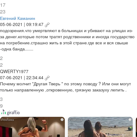
17
23
Евгений Каманин
05-06-2021 | 09:19:47
подозрения.что умертвляют в больницах и убивают на улицах из-
за денег.которые потом тратят родственники и иногда государство
на погребение.страшно жить в этой стране.где все и вся свыше
-одна банда.......
2
2
QWERTY1977
07-06-2021 | 22:34:44
Почему молчит "Другая Тверь " по этому поводу ? Или они могут
только направленную ,откровенную, грязную заказуху лепить .
3
9
i
i