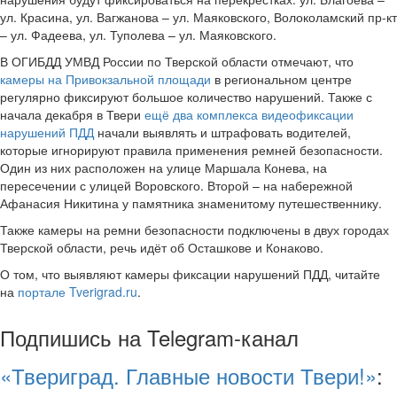
ул. Красина, ул. Вагжанова – ул. Маяковского, Волоколамский пр-кт
– ул. Фадеева, ул. Туполева – ул. Маяковского.
В ОГИБДД УМВД России по Тверской области отмечают, что
камеры на Привокзальной площади
в региональном центре
регулярно фиксируют большое количество нарушений. Также с
начала декабря в Твери
ещё два комплекса видеофиксации
нарушений ПДД
начали выявлять и штрафовать водителей,
которые игнорируют правила применения ремней безопасности.
Один из них расположен на улице Маршала Конева, на
пересечении с улицей Воровского. Второй – на набережной
Афанасия Никитина у памятника знаменитому путешественнику.
Также камеры на ремни безопасности подключены в двух городах
Тверской области, речь идёт об Осташкове и Конаково.
О том, что выявляют камеры фиксации нарушений ПДД, читайте
на
портале Tverigrad.ru
.
Подпишись на Telegram-канал
«Твериград. Главные новости Твери!»
: