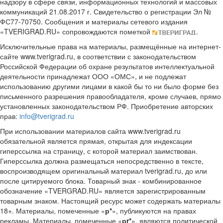
надзору в сфере связи, информационных технологий и массовых
коммуникаций 21.08.2017 г. Свидетельство о регистрации Эл №
ФС77-70750. Сообщения и материалы сетевого издания
«TVERIGRAD.RU» сопровождаются пометкой
.
Исключительные права на материалы, размещённые на интернет-
сайте www.tverigrad.ru, в соответствии с законодательством
Российской Федерации об охране результатов интеллектуальной
деятельности принадлежат ООО «ОМС», и не подлежат
использованию другими лицами в какой бы то ни было форме без
письменного разрешения правообладателя, кроме случаев, прямо
установленных законодательством РФ. Приобретение авторских
прав:
info@tverigrad.ru
При использовании материалов сайта www.tverigrad.ru
обязательной является прямая, открытая для индексации
гиперссылка на страницу, с которой материал заимствован.
Гиперссылка должна размещаться непосредственно в тексте,
воспроизводящем оригинальный материал tverigrad.ru, до или
после цитируемого блока. Товарный знак - комбинированное
обозначение «TVERGRAD.RU» является зарегистрированным
товарным знаком. Настоящий ресурс может содержать материалы
18+. Материалы, помеченные «
р*
», публикуются на правах
рекламы. Материалы, помеченные «
рr*
», являются политической