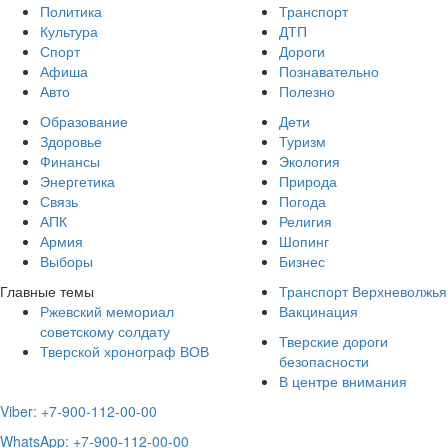
Политика
Транспорт
Культура
ДТП
Спорт
Дороги
Афиша
Познавательно
Авто
Полезно
Образование
Дети
Здоровье
Туризм
Финансы
Экология
Энергетика
Природа
Связь
Погода
АПК
Религия
Армия
Шопинг
Выборы
Бизнес
Главные темы
Транспорт Верхневолжья
Ржевский мемориал
Вакцинация
советскому солдату
Тверские дороги
Тверской хронограф ВОВ
безопасности
В центре внимания
Viber: +7-900-112-00-00
WhatsApp: +7-900-112-00-00