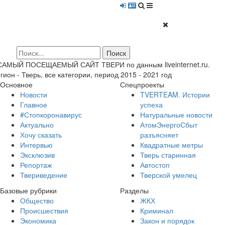
 САМЫЙ ПОСЕЩАЕМЫЙ САЙТ ТВЕРИ по данным liveinternet.ru.
гион - Тверь, все категории, период 2015 - 2021 год
Основное
Спецпроекты
Новости
TVERTEAM. Истории
Главное
успеха
#Стопкоронавирус
Натуральные новости
Актуально
АтомЭнергоСбыт
Хочу сказать
разъясняет
Интервью
Квадратные метры
Эксклюзив
Тверь старинная
Репортаж
Автостоп
Твериведение
Тверской умелец
Базовые рубрики
Разделы
Общество
ЖКХ
Происшествия
Криминал
Экономика
Закон и порядок