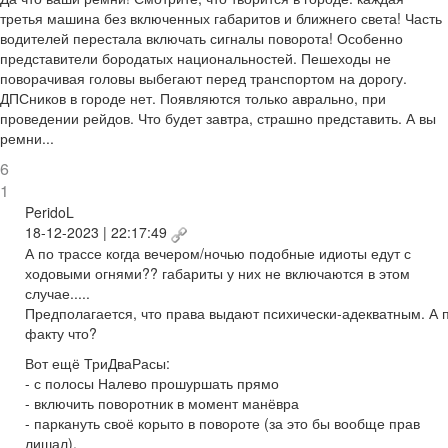
третья машина без включенных габаритов и ближнего света! Часть
водителей перестала включать сигналы поворота! Особенно
представители бородатых национальностей. Пешеходы не
поворачивая головы выбегают перед транспортом на дорогу.
ДПСников в городе нет. Появляются только аврально, при
проведении рейдов. Что будет завтра, страшно представить. А вы
ремни...
6
1
PeridoL
18-12-2023 | 22:17:49
А по трассе когда вечером/ночью подобные идиоты едут с
ходовыми огнями?? габариты у них не включаются в этом
случае.....
Предполагается, что права выдают психически-адекватным. А 
факту что?
Вот ещё ТриДваРасы:
- с полосы Налево прошуршать прямо
- включить поворотник в момент манёвра
- паркануть своё корыто в повороте (за это бы вообще прав
лишал).