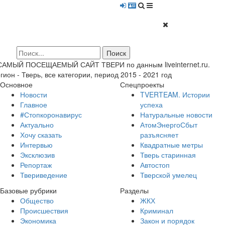
 САМЫЙ ПОСЕЩАЕМЫЙ САЙТ ТВЕРИ по данным liveinternet.ru.
гион - Тверь, все категории, период 2015 - 2021 год
Основное
Спецпроекты
Новости
TVERTEAM. Истории
Главное
успеха
#Стопкоронавирус
Натуральные новости
Актуально
АтомЭнергоСбыт
Хочу сказать
разъясняет
Интервью
Квадратные метры
Эксклюзив
Тверь старинная
Репортаж
Автостоп
Твериведение
Тверской умелец
Базовые рубрики
Разделы
Общество
ЖКХ
Происшествия
Криминал
Экономика
Закон и порядок