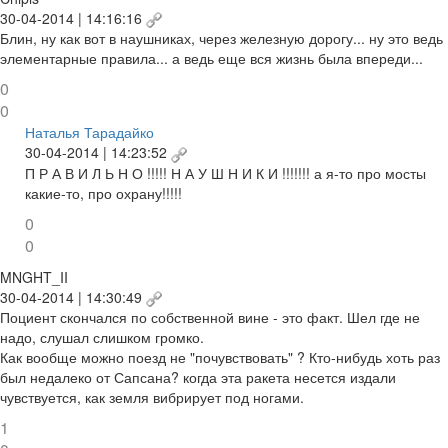
30-04-2014 | 14:16:16
Блин, ну как вот в наушниках, через железную дорогу... ну это ведь
элементарные правила... а ведь еще вся жизнь была впереди...
0
0
Наталья Тарадайко
30-04-2014 | 14:23:52
П Р А В И Л Ь Н О !!!!! Н А У Ш Н И К И !!!!!!! а я-то про мосты
какие-то, про охрану!!!!!
0
0
MNGHT_II
30-04-2014 | 14:30:49
Поциент скончался по собственной вине - это факт. Шел где не
надо, слушал слишком громко.
Как вообще можно поезд не "почувствовать" ? Кто-нибудь хоть раз
был недалеко от Сапсана? когда эта ракета несется издали
чувствуется, как земля вибрирует под ногами.
1