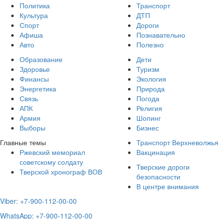
Политика
Транспорт
Культура
ДТП
Спорт
Дороги
Афиша
Познавательно
Авто
Полезно
Образование
Дети
Здоровье
Туризм
Финансы
Экология
Энергетика
Природа
Связь
Погода
АПК
Религия
Армия
Шопинг
Выборы
Бизнес
Главные темы
Транспорт Верхневолжья
Ржевский мемориал
Вакцинация
советскому солдату
Тверские дороги
Тверской хронограф ВОВ
безопасности
В центре внимания
Viber: +7-900-112-00-00
WhatsApp: +7-900-112-00-00