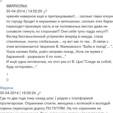
0
WARRIOR69
30-04-2014 | 14:52:29
чувачёк наверное ещё и пританцовывал!.... сколько таких клоун
по городу бродит в наушниках и капюшонах, сколько этих бара
переходит проезжую часть в не положенных местах даже не
соизволя глянуть по сторонам!!! Они себя тупо гордо несут!!!
Взгляд бессмысленный устремлён вперёд в никуда, глаза
стеклянные, понты глобальные... ну вот как то так... В связи с
этим вспоминается творение В. Маяковского "Баба и поезд"... ".
Ушла налево баба, ушёл направо поезд...Коль не мужик с
бараниной - разрезало б по пояс..."
И ещё одна нетленочка, на этот раз от В. Цоя:"Следи за собой,
будь осторожен..."
1
0
Марина
30-04-2014 | 16:06:24
Где-то два года тому назад шла: ( рядом с платформой
пролетарская. Охранники стояли, женщина с коляской и молодой
парень переходили дорогу ПО ПУТЯМ. На что охранники не
сделали им замечания. Ведь охранники должны предупредить о