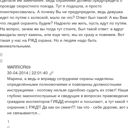
проезде скоростного поезда. Тут я подошла, и просто
поинтересовалась. А почему Вы не предупредили, ведь девушка
идет по путям с коляской, мало ли что? Ответ был такой: А мы Вам
что людей охранять будем? Надоело им жить, пусть идут по путям.
На вопрос, зачем же вы тогда тут стоите, был такой ответ: а вдруг
вандалы кинут камень, или еще чего, мы их сразу и повяжем. Вот
такая у нас на РЖД охрана. Но и людям надо быть
внимательными.
0
0
WARRIOR69
30-04-2014 | 22:01:40
Марина, а ведь и вправду сотрудники охраны наделены
определёнными полномочиями и повязанны должностными
инструкциями - поэтому нельзя однобоко судить их ответ! Наш
глубоко законопослушные и сведущие в вопросах правоведени
граждане инспекторов ГИБДД игнорят и посылают, а тут какой 
охранник с РЖД!!! Да как он смеет!!! так что - себе дороже, вот 
не связываются...
1
0