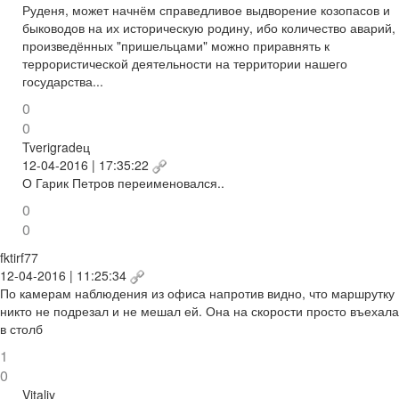
Руденя, может начнём справедливое выдворение козопасов и
быководов на их историческую родину, ибо количество аварий,
произведённых "пришельцами" можно приравнять к
террористической деятельности на территории нашего
государства...
0
0
Tverigradeц
12-04-2016 | 17:35:22
О Гарик Петров переименовался..
0
0
fktirf77
12-04-2016 | 11:25:34
По камерам наблюдения из офиса напротив видно, что маршрутку
никто не подрезал и не мешал ей. Она на скорости просто въехала
в столб
1
0
Vitaliy