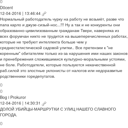
0
D0cent
12-04-2016 | 13:46:44
Нормальный работодатель чурку на работу не возьмёт, разве что
папа карло и джузе-сизый-нос...!!! Ну а так и не конкуренты они
образованно-цивилизованным гражданам Твери, наверняка из
всех форумчан никто не трудится на вышеперечисленных работах,
которые не требуют интеллекта больше чем у
среднестатистической садовой улитки.. Все претензии к "не
коренным" обитателям только из-за нарушения ими наших законов
и пренебрежения сложившимися культурно-моральными устоями,
не боле. Работодатели, которые пользуются некачественной
раб.силой это злостные уклонисты от налогов или недоразвитые
родственники горедепутатов.
0
0
Bog i Prokuror
12-04-2016 | 14:30:31
ДОЛОЙ УБИЙЦЫ-МАРШРУТКИ С УЛИЦ НАШЕГО СЛАВНОГО
ГОРОДА.
0