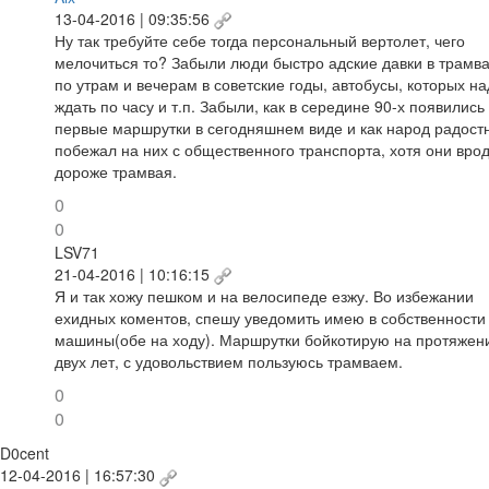
13-04-2016 | 09:35:56
Ну так требуйте себе тогда персональный вертолет, чего
мелочиться то? Забыли люди быстро адские давки в трамв
по утрам и вечерам в советские годы, автобусы, которых н
ждать по часу и т.п. Забыли, как в середине 90-х появились
первые маршрутки в сегодняшнем виде и как народ радост
побежал на них с общественного транспорта, хотя они вро
дороже трамвая.
0
0
LSV71
21-04-2016 | 10:16:15
Я и так хожу пешком и на велосипеде езжу. Во избежании
ехидных коментов, спешу уведомить имею в собственности
машины(обе на ходу). Маршрутки бойкотирую на протяжен
двух лет, с удовольствием пользуюсь трамваем.
0
0
D0cent
12-04-2016 | 16:57:30