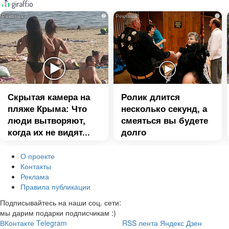
i
i
Скрытая камера на
Ролик длится
пляже Крыма: Что
несколько секунд, а
люди вытворяют,
смеяться вы будете
когда их не видят...
долго
О проекте
Контакты
Реклама
Правила публикации
Подписывайтесь на наши соц. сети:
мы дарим подарки подписчикам :)
ВКонтакте
Telegram
RSS лента
Яндекс Дзен