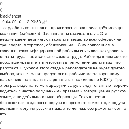
0
0
blackfishcat
12-04-2016 | 13:20:53
...сердобольная ты наша...проявилась снова после трёх месяцев
молчания (забвения). Засланная ты казачка, тьфу... Эти
недочеловеки демпингуют зарплаты везде, во всех сферах - на
транспорте, в торговле, обслуживании... С их появлением в
качестве неквалифицированной рабсилы снизились как уровень
оплаты труда, так и качество самого труда. Работодателям хочется
побольше урвать, а эти и готовы за три копейки делать вид, что
работают. С уходом этого стада у работодателя не будет другого
выбора, как не только предоставить рабочие места коренному
населению, но и платить зарплаты как положено по КЗОТу. При
этом раскладе на те же маршрутки за руль сядут опытные тверские
водители с честно полученными правами и говорящие на русском
языке, а не дебильного вида оборванцы. Так что нефиг
беспокоиться о здоровье неруси в первом же комменте, и подучи
великий и могучий русский язык, а то лепишь безграмотно чёрт-те
что...
0
0