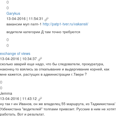
0
0
Garykus
13-04-2016 | 11:54:31
вакансии муп патп-1
http://patp1-tver.ru/vakansii/
водители категории Д там точно требуются
0
0
exchange of views
13-04-2016 | 10:34:37
сколько аварий еще надо, что бы следователи, прокуратура,
наконец-то взялись за откапывание и выдергивание корней, как
мне кажется, растущих в администрации г.Твери ?
0
0
Jemma
13-04-2016 | 11:43:12
ну так г-ин Иванов, он же владелец 55 маршрута, из Таджикистана/
Узбекистана "водителей" толпами привозит. Русские в ним не хотят
работать. Вот и результат.