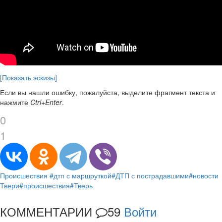
[Показать эскизы]
Если вы нашли ошибку, пожалуйста, выделите фрагмент текста и
нажмите
Ctrl+Enter
.
0
1
Происшествия
#дтп с маршруткой
#ДТП с пострадавшими
#новости
Твери
#происшествия
#Тверь
КОММЕНТАРИИ
59
Войти