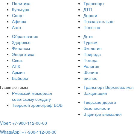
Политика
Транспорт
Культура
ДТП
Спорт
Дороги
Афиша
Познавательно
Авто
Полезно
Образование
Дети
Здоровье
Туризм
Финансы
Экология
Энергетика
Природа
Связь
Погода
АПК
Религия
Армия
Шопинг
Выборы
Бизнес
Главные темы
Транспорт Верхневолжья
Ржевский мемориал
Вакцинация
советскому солдату
Тверские дороги
Тверской хронограф ВОВ
безопасности
В центре внимания
Viber: +7-900-112-00-00
WhatsApp: +7-900-112-00-00