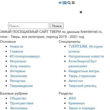
 САМЫЙ ПОСЕЩАЕМЫЙ САЙТ ТВЕРИ по данным liveinternet.ru.
гион - Тверь, все категории, период 2015 - 2021 год
Основное
Спецпроекты
Новости
TVERTEAM. Истории
Главное
успеха
#Стопкоронавирус
Натуральные новости
Актуально
АтомЭнергоСбыт
Хочу сказать
разъясняет
Интервью
Квадратные метры
Эксклюзив
Тверь старинная
Репортаж
Автостоп
Твериведение
Тверской умелец
Базовые рубрики
Разделы
Общество
ЖКХ
Происшествия
Криминал
Экономика
Закон и порядок