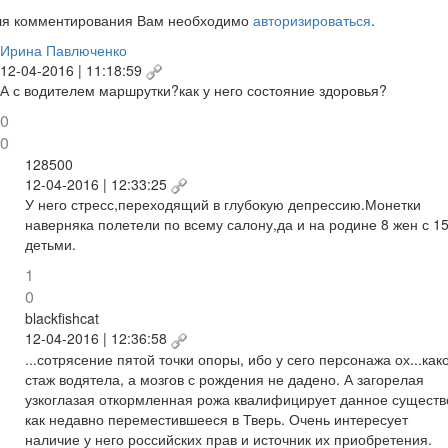
ля комментирования Вам необходимо
авторизироваться
.
Ирина Павлюченко
12-04-2016 | 11:18:59
А с водителем маршрутки?как у него состояние здоровья?
0
0
128500
12-04-2016 | 12:33:25
У него стресс,переходящий в глубокую депрессию.Монетки
наверняка полетели по всему салону,да и на родине 8 жен с 1
детьми.
1
0
blackfishcat
12-04-2016 | 12:36:58
...сотрясение пятой точки опоры, ибо у сего персонажа ох...как
стаж водятела, а мозгов с рождения не дадено. А загорелая
узкоглазая откормленная рожа квалифицирует данное существ
как недавно переместившееся в Тверь. Очень интересует
наличие у него российских прав и источник их приобретения.