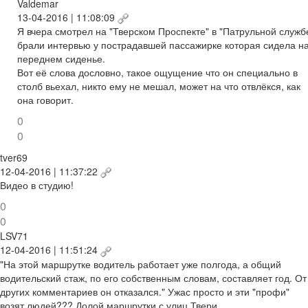
Valdemar
13-04-2016 | 11:08:09
Я вчера смотрел на "Тверском Проспекте" в "Патрульной служб
брали интервью у пострадавшей пассажирке которая сидела н
переднем сиденье.
Вот её слова дословно, такое ощущение что он специально в
столб вьехал, никто ему не мешал, может на что отвлёкся, как
она говорит.
0
0
tver69
12-04-2016 | 11:37:22
Видео в студию!
0
0
LSV71
12-04-2016 | 11:51:24
"На этой маршрутке водитель работает уже полгода, а общий
водительский стаж, по его собственным словам, составляет год. От
других комментариев он отказался." Ужас просто и эти "профи"
возят людей??? Долой маршрутки с улиц Твери.