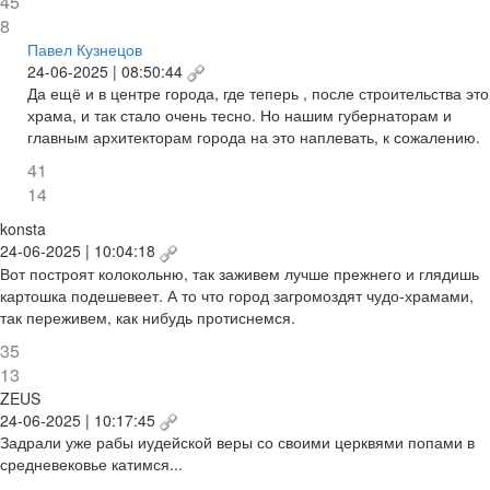
45
8
Павел Кузнецов
24-06-2025 | 08:50:44
Да ещё и в центре города, где теперь , после строительства это
храма, и так стало очень тесно. Но нашим губернаторам и
главным архитекторам города на это наплевать, к сожалению.
41
14
konsta
24-06-2025 | 10:04:18
Вот построят колокольню, так заживем лучше прежнего и глядишь
картошка подешевеет. А то что город загромоздят чудо-храмами,
так переживем, как нибудь протиснемся.
35
13
ZEUS
24-06-2025 | 10:17:45
Задрали уже рабы иудейской веры со своими церквями попами в
средневековье катимся...