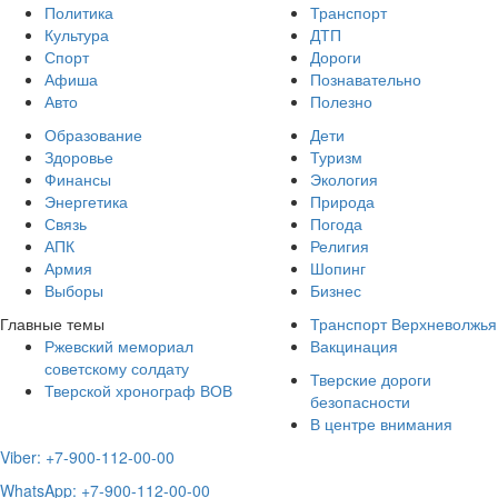
Политика
Транспорт
Культура
ДТП
Спорт
Дороги
Афиша
Познавательно
Авто
Полезно
Образование
Дети
Здоровье
Туризм
Финансы
Экология
Энергетика
Природа
Связь
Погода
АПК
Религия
Армия
Шопинг
Выборы
Бизнес
Главные темы
Транспорт Верхневолжья
Ржевский мемориал
Вакцинация
советскому солдату
Тверские дороги
Тверской хронограф ВОВ
безопасности
В центре внимания
Viber: +7-900-112-00-00
WhatsApp: +7-900-112-00-00