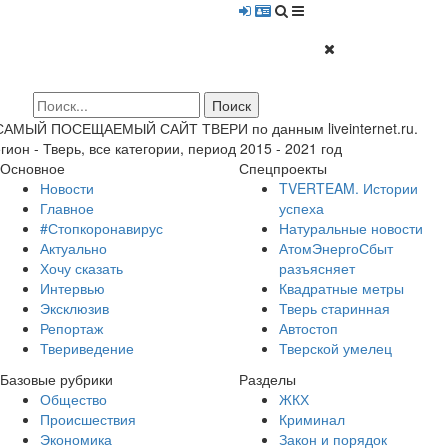
 САМЫЙ ПОСЕЩАЕМЫЙ САЙТ ТВЕРИ по данным liveinternet.ru.
гион - Тверь, все категории, период 2015 - 2021 год
Основное
Спецпроекты
Новости
TVERTEAM. Истории
Главное
успеха
#Стопкоронавирус
Натуральные новости
Актуально
АтомЭнергоСбыт
Хочу сказать
разъясняет
Интервью
Квадратные метры
Эксклюзив
Тверь старинная
Репортаж
Автостоп
Твериведение
Тверской умелец
Базовые рубрики
Разделы
Общество
ЖКХ
Происшествия
Криминал
Экономика
Закон и порядок