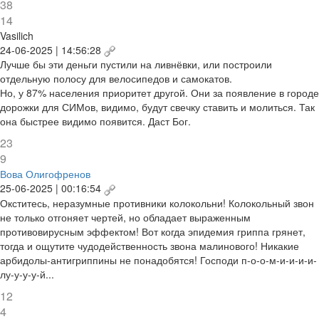
38
14
Vasilich
24-06-2025 | 14:56:28
Лучше бы эти деньги пустили на ливнёвки, или построили
отдельную полосу для велосипедов и самокатов.
Но, у 87% населения приоритет другой. Они за появление в городе
дорожки для СИМов, видимо, будут свечку ставить и молиться. Так
она быстрее видимо появится. Даст Бог.
23
9
Вова Олигофренов
25-06-2025 | 00:16:54
Окститесь, неразумные противники колокольни! Колокольный звон
не только отгоняет чертей, но обладает выраженным
противовирусным эффектом! Вот когда эпидемия гриппа грянет,
тогда и ощутите чудодейственность звона малинового! Никакие
арбидолы-антигриппины не понадобятся! Господи п-о-о-м-и-и-и-и-
лу-у-у-у-й...
12
4