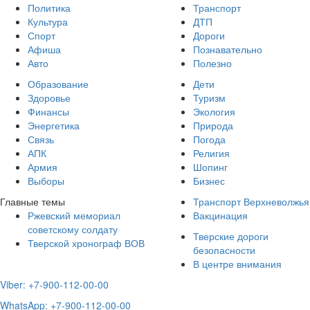
Политика
Транспорт
Культура
ДТП
Спорт
Дороги
Афиша
Познавательно
Авто
Полезно
Образование
Дети
Здоровье
Туризм
Финансы
Экология
Энергетика
Природа
Связь
Погода
АПК
Религия
Армия
Шопинг
Выборы
Бизнес
Главные темы
Транспорт Верхневолжья
Ржевский мемориал
Вакцинация
советскому солдату
Тверские дороги
Тверской хронограф ВОВ
безопасности
В центре внимания
Viber: +7-900-112-00-00
WhatsApp: +7-900-112-00-00