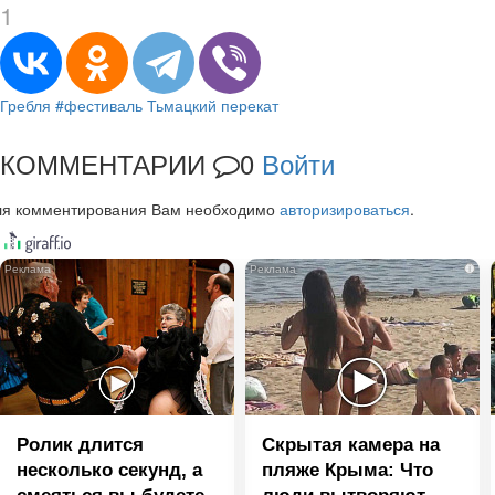
1
Гребля
#фестиваль Тьмацкий перекат
КОММЕНТАРИИ
0
Войти
ля комментирования Вам необходимо
авторизироваться
.
i
i
Ролик длится
Скрытая камера на
несколько секунд, а
пляже Крыма: Что