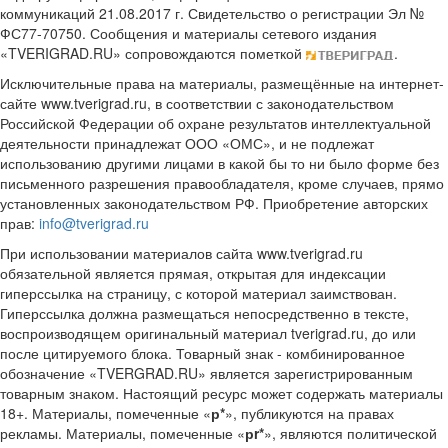
коммуникаций 21.08.2017 г. Свидетельство о регистрации Эл №
ФС77-70750. Сообщения и материалы сетевого издания
«TVERIGRAD.RU» сопровождаются пометкой
.
Исключительные права на материалы, размещённые на интернет-
сайте www.tverigrad.ru, в соответствии с законодательством
Российской Федерации об охране результатов интеллектуальной
деятельности принадлежат ООО «ОМС», и не подлежат
использованию другими лицами в какой бы то ни было форме без
письменного разрешения правообладателя, кроме случаев, прямо
установленных законодательством РФ. Приобретение авторских
прав:
info@tverigrad.ru
При использовании материалов сайта www.tverigrad.ru
обязательной является прямая, открытая для индексации
гиперссылка на страницу, с которой материал заимствован.
Гиперссылка должна размещаться непосредственно в тексте,
воспроизводящем оригинальный материал tverigrad.ru, до или
после цитируемого блока. Товарный знак - комбинированное
обозначение «TVERGRAD.RU» является зарегистрированным
товарным знаком. Настоящий ресурс может содержать материалы
18+. Материалы, помеченные «
р*
», публикуются на правах
рекламы. Материалы, помеченные «
рr*
», являются политической