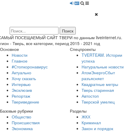
 САМЫЙ ПОСЕЩАЕМЫЙ САЙТ ТВЕРИ по данным liveinternet.ru.
гион - Тверь, все категории, период 2015 - 2021 год
Основное
Спецпроекты
Новости
TVERTEAM. Истории
Главное
успеха
#Стопкоронавирус
Натуральные новости
Актуально
АтомЭнергоСбыт
Хочу сказать
разъясняет
Интервью
Квадратные метры
Эксклюзив
Тверь старинная
Репортаж
Автостоп
Твериведение
Тверской умелец
Базовые рубрики
Разделы
Общество
ЖКХ
Происшествия
Криминал
Экономика
Закон и порядок