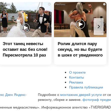
i
i
Этот танец невесты
Ролик длится пару
оставит вас без слов!
секунд, но вы будете
Пересмотрела 10 раз
в шоке от увиденного
О проекте
Контакты
Реклама
Правила публикации
кс Дзен
Яндекс-
Подробнее о
монтажник дверей услуги
от се
ремонту, сборке и замене.
фотограф предм
диненные медиасистемы». Информационное агентство «TVERIGRAD