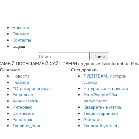
Новости
Главное
Контакты
Еще
САМЫЙ ПОСЕЩАЕМЫЙ САЙТ ТВЕРИ по данным liveinternet.ru. Регион 
Основное
Спецпроекты
Новости
TVERTEAM. Истории
Главное
успеха
#Стопкоронавирус
Натуральные новости
Актуально
АтомЭнергоСбыт
Хочу сказать
разъясняет
Интервью
Квадратные метры
Эксклюзив
Тверь старинная
Репортаж
Автостоп
Твериведение
Тверской умелец