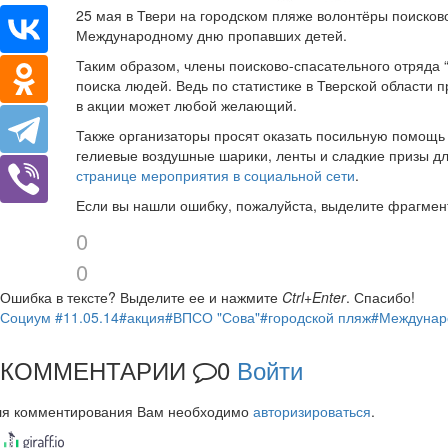
25 мая в Твери на городском пляже волонтёры поисков
Международному дню пропавших детей.
Таким образом, члены поисково-спасательного отряда
поиска людей. Ведь по статистике в Тверской области 
в акции может любой желающий.
Также организаторы просят оказать посильную помощь 
гелиевые воздушные шарики, ленты и сладкие призы 
странице мероприятия в социальной сети
.
Если вы нашли ошибку, пожалуйста, выделите фрагмен
0
0
Ошибка в тексте?
Выделите ее и нажмите
Ctrl+Enter
.
Спасибо!
Социум
#11.05.14
#акция
#ВПСО "Сова"
#городской пляж
#Междунар
КОММЕНТАРИИ
0
Войти
ля комментирования Вам необходимо
авторизироваться
.