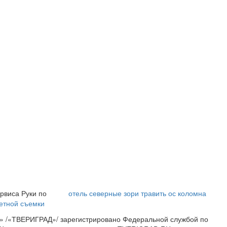
i
i
Ржу не переставая,
Ролик из Омска: вы
это видео
будете смеяться
пересмотришь не раз
долго
рвиса Руки по
отель северные зори
травить ос коломна
етной съемки
» /«ТВЕРИГРАД»/ зарегистрировано Федеральной службой по