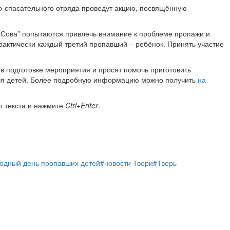
о-спасательного отряда проведут акцию, посвящённую
 “Сова” попытаются привлечь внимание к проблеме пропажи и
практически каждый третий пропавший – ребёнок. Принять участие
в подготовке мероприятия и просят помочь приготовить
для детей. Более подробную информацию можно получить
на
т текста и нажмите
Ctrl+Enter
.
одный день пропавших детей
#новости Твери
#Тверь