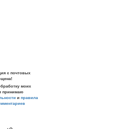
ция с почтовых
ещена!
обработку моих
и принимаю
льности
и
правила
омментариев