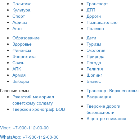
Политика
Транспорт
Культура
ДТП
Спорт
Дороги
Афиша
Познавательно
Авто
Полезно
Образование
Дети
Здоровье
Туризм
Финансы
Экология
Энергетика
Природа
Связь
Погода
АПК
Религия
Армия
Шопинг
Выборы
Бизнес
Главные темы
Транспорт Верхневолжья
Ржевский мемориал
Вакцинация
советскому солдату
Тверские дороги
Тверской хронограф ВОВ
безопасности
В центре внимания
Viber: +7-900-112-00-00
WhatsApp: +7-900-112-00-00