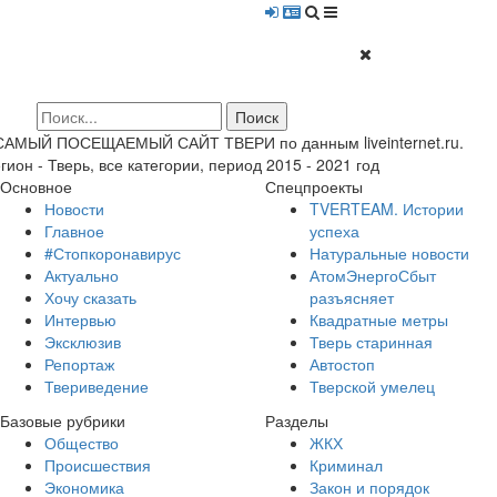
 САМЫЙ ПОСЕЩАЕМЫЙ САЙТ ТВЕРИ по данным liveinternet.ru.
гион - Тверь, все категории, период 2015 - 2021 год
Основное
Спецпроекты
Новости
TVERTEAM. Истории
Главное
успеха
#Стопкоронавирус
Натуральные новости
Актуально
АтомЭнергоСбыт
Хочу сказать
разъясняет
Интервью
Квадратные метры
Эксклюзив
Тверь старинная
Репортаж
Автостоп
Твериведение
Тверской умелец
Базовые рубрики
Разделы
Общество
ЖКХ
Происшествия
Криминал
Экономика
Закон и порядок