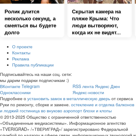
Ролик длится
Скрытая камера на
несколько секунд, а
пляже Крыма: Что
смеяться вы будете
люди вытворяют,
долго
когда их не видят...
О проекте
Контакты
Реклама
Правила публикации
Подписывайтесь на наши соц. сети:
мы дарим подарки подписчикам :)
ВКонтакте
Telegram
RSS лента
Яндекс Дзен
Одноклассники
Яндекс-новости
Подробнее о
установить замок в металлическую дверь
от сервиса
Руки по ремонту, сборке и замене.
остекление и отделка балконов
и лоджий
гостиница во внуково аэропорт
блохи и клопы
© 2013-2025 Общество с ограниченной ответственностью
«Объединенные медиасистемы». Информационное агентство
«TVERIGRAD» /«ТВЕРИГРАД»/ зарегистрировано Федеральной
службой по надзору в сфере связи, информационных технологий и