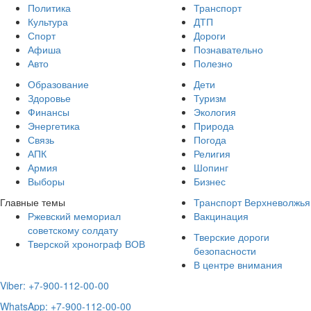
Политика
Транспорт
Культура
ДТП
Спорт
Дороги
Афиша
Познавательно
Авто
Полезно
Образование
Дети
Здоровье
Туризм
Финансы
Экология
Энергетика
Природа
Связь
Погода
АПК
Религия
Армия
Шопинг
Выборы
Бизнес
Главные темы
Транспорт Верхневолжья
Ржевский мемориал
Вакцинация
советскому солдату
Тверские дороги
Тверской хронограф ВОВ
безопасности
В центре внимания
Viber: +7-900-112-00-00
WhatsApp: +7-900-112-00-00