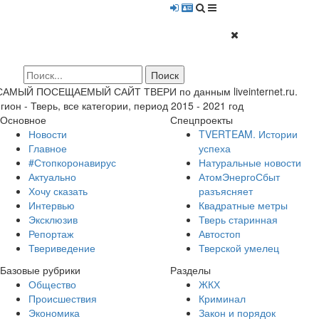
 САМЫЙ ПОСЕЩАЕМЫЙ САЙТ ТВЕРИ по данным liveinternet.ru.
гион - Тверь, все категории, период 2015 - 2021 год
Основное
Спецпроекты
Новости
TVERTEAM. Истории
Главное
успеха
#Стопкоронавирус
Натуральные новости
Актуально
АтомЭнергоСбыт
Хочу сказать
разъясняет
Интервью
Квадратные метры
Эксклюзив
Тверь старинная
Репортаж
Автостоп
Твериведение
Тверской умелец
Базовые рубрики
Разделы
Общество
ЖКХ
Происшествия
Криминал
Экономика
Закон и порядок