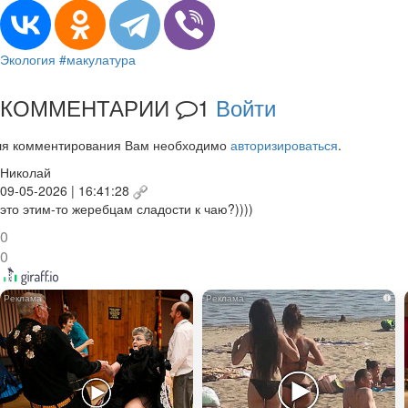
Экология
#макулатура
КОММЕНТАРИИ
1
Войти
ля комментирования Вам необходимо
авторизироваться
.
Николай
09-05-2026 | 16:41:28
это этим-то жеребцам сладости к чаю?))))
0
0
i
i