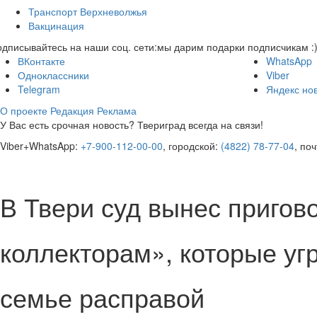
Транспорт Верхневолжья
Вакцинация
дписывайтесь на наши соц. сети:
мы дарим подарки подписчикам :
ВКонтакте
WhatsApp
Одноклассники
Viber
Telegram
Яндекс но
О проекте
Редакция
Реклама
У Вас есть срочная новость? Твериград всегда на связи!
Viber+WhatsApp:
+7-900-112-00-00
, городской:
(4822) 78-77-04
, по
В Твери суд вынес пригов
коллекторам», которые уг
семье расправой