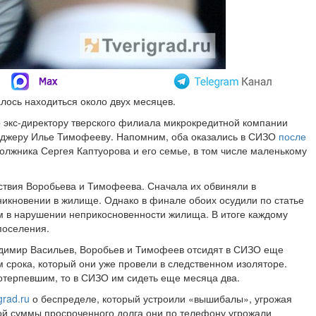
лось находиться около двух месяцев.
 экс-директору тверского филиала микрокредитной компании
еджеру Илье Тимофееву. Напомним, оба оказались в СИЗО
после
 должника Сергея Каптуорова и его семье, в том числе маленькому
йствия Воробьева и Тимофеева. Сначала их обвиняли в
никновении в жилище. Однако в финале обоих осудили по статье
 в нарушении неприкосновенности жилища. В итоге каждому
поселения.
ладимир Васильев, Воробьев и Тимофеев отсидят в СИЗО еще
м срока, который они уже провели в следственном изоляторе.
отерпевшим, то в СИЗО им сидеть еще месяца два.
grad.ru
о беспределе, который устроили «вышибалы», угрожая
ой суммы просроченного долга они по телефону угрожали