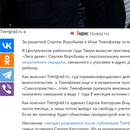
Tverigrad.ru в:
За решеткой Сергею Воробьеву и Илье Тимофееву оста
В Центральном районном суде Твери вынесли приговор
«Лига денег» Сергею Воробьеву и персональному мен
нешуточного скандала
, связанного с угрозами в адрес
ребенку.
Как выяснил Tverigrad.ru, суд переквалифицировал де
вымогательстве, а Тимофеева еще и в незаконном про
«Самоуправство», плюс Тимофеева признали виновным
назначено наказание в виде 1 года 8 месяцев колонии-
Как пояснил Tverigrad.ru адвокат Сергея Каптурова В
около месяца, и лишь потом выйдут на свободу с учето
Если же приговор будет обжалован прокуратурой или п
Напомним,
скандал разразился после публикации Tveri
семье должника Сергея Каптурова. Из-за незначительн