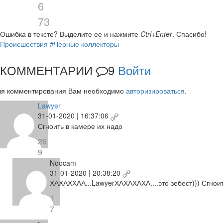
6
73
Ошибка в тексте?
Выделите ее и нажмите
Ctrl+Enter
.
Спасибо!
Происшествия
#Черные коллекторы
КОММЕНТАРИИ
9
Войти
ля комментирования Вам необходимо
авторизироваться
.
Lawyer
31-01-2020 | 16:37:06
Сгноить в камере их надо
26
9
Noocam
31-01-2020 | 20:38:20
ХАХАХХАА...LawyerХАХАХАХА....это зебест))) Сгноит
1
7