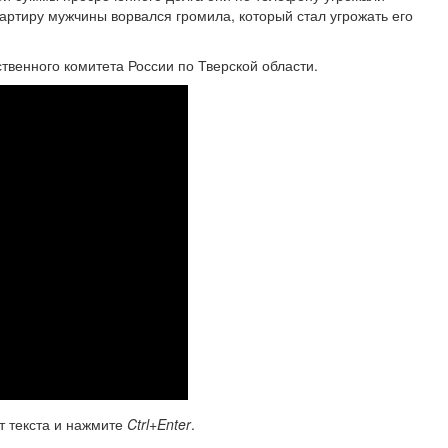
квартиру мужчины ворвался громила, который стал угрожать его
венного комитета России по Тверской области.
т текста и нажмите
Ctrl+Enter
.