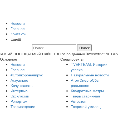
Новости
Главное
Контакты
Еще
САМЫЙ ПОСЕЩАЕМЫЙ САЙТ ТВЕРИ по данным liveinternet.ru. Регион 
Основное
Спецпроекты
Новости
TVERTEAM. Истории
Главное
успеха
#Стопкоронавирус
Натуральные новости
Актуально
АтомЭнергоСбыт
Хочу сказать
разъясняет
Интервью
Квадратные метры
Эксклюзив
Тверь старинная
Репортаж
Автостоп
Твериведение
Тверской умелец