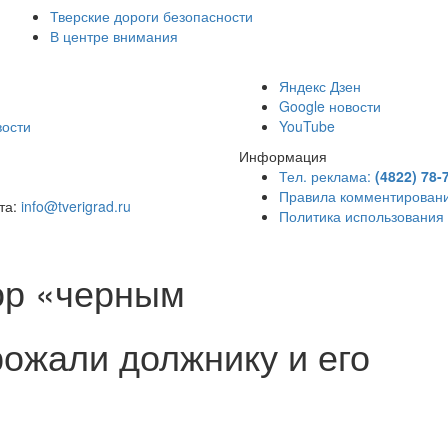
Тверские дороги безопасности
В центре внимания
)
Яндекс Дзен
Google новости
вости
YouTube
Информация
Тел. реклама:
(4822) 78-
Правила комментирован
чта:
info@tverigrad.ru
Политика использования
ор «черным
рожали должнику и его