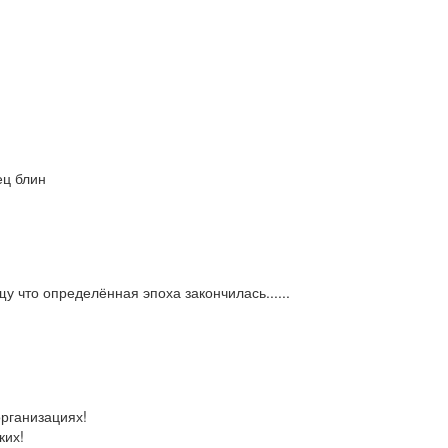
ец блин
у что определённая эпоха закончилась......
организациях!
ких!