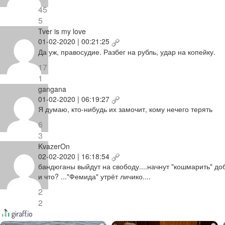
45
5
Tver is my love
01-02-2020 | 00:21:25
Да уж, правосудие. Разбег на рубль, удар на копейку.
17
1
gangana
01-02-2020 | 06:19:27
Я думаю, кто-нибудь их замочит, кому нечего терять
6
3
KvazerOn
02-02-2020 | 16:18:54
бандюганы выйдут на свободу....начнут "кошмарить" до
и что? ..."Фемида" утрёт личико....
2
2