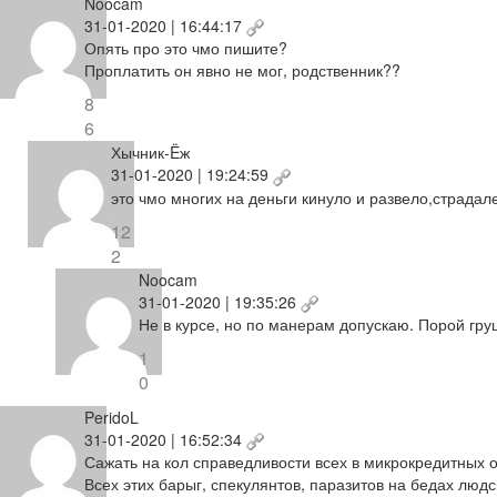
Noocam
31-01-2020 | 16:44:17
Опять про это чмо пишите?
Проплатить он явно не мог, родственник??
8
6
Хычник-Ëж
31-01-2020 | 19:24:59
это чмо многих на деньги кинуло и развело,страдал
12
2
Noocam
31-01-2020 | 19:35:26
Не в курсе, но по манерам допускаю. Порой грущ
1
0
PeridoL
31-01-2020 | 16:52:34
Сажать на кол справедливости всех в микрокредитных 
Всех этих барыг, спекулянтов, паразитов на бедах людс