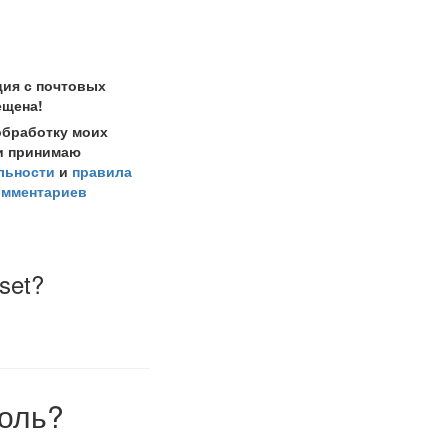
ция с почтовых
ещена!
обработку моих
и принимаю
льности
и
правила
омментариев
eset?
оль?