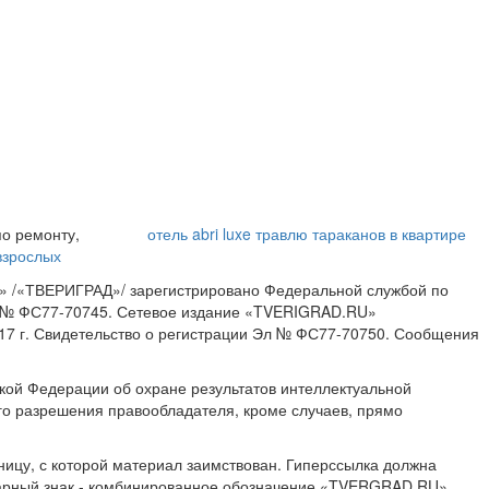
Этот танец невесты
Ролик длится пару
оставит вас без слов!
секунд, но вы будете
Пересмотрела 10 раз
в шоке от увиденного
по ремонту,
отель abri luxe
травлю тараканов в квартире
взрослых
» /«ТВЕРИГРАД»/ зарегистрировано Федеральной службой по
ИА № ФС77-70745. Сетевое издание «TVERIGRAD.RU»
17 г. Свидетельство о регистрации Эл № ФС77-70750. Сообщения
ской Федерации об охране результатов интеллектуальной
о разрешения правообладателя, кроме случаев, прямо
ницу, с которой материал заимствован. Гиперссылка должна
Товарный знак - комбинированное обозначение «TVERGRAD.RU»