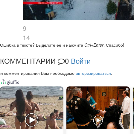
9
14
Ошибка в тексте?
Выделите ее и нажмите
Ctrl+Enter
.
Спасибо!
КОММЕНТАРИИ
0
Войти
ля комментирования Вам необходимо
авторизироваться
.
i
i