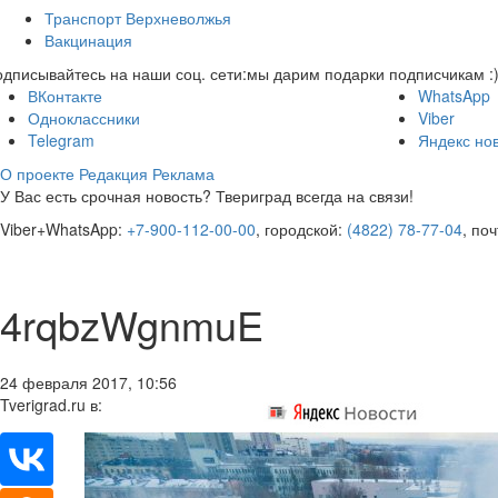
Транспорт Верхневолжья
Вакцинация
дписывайтесь на наши соц. сети:
мы дарим подарки подписчикам :
ВКонтакте
WhatsApp
Одноклассники
Viber
Telegram
Яндекс но
О проекте
Редакция
Реклама
У Вас есть срочная новость? Твериград всегда на связи!
Viber+WhatsApp:
+7-900-112-00-00
, городской:
(4822) 78-77-04
, по
4rqbzWgnmuE
24 февраля 2017, 10:56
Tverigrad.ru в: