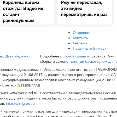
Королева вагона
Ржу не переставая,
отожгла! Видео не
это видео
оставит
пересмотришь не раз
равнодушным
О проекте
Контакты
Реклама
Правила публикации
кс Дзен
Яндекс-
Подробнее о
ремонт душа
от сервиса Руки 
сборке и замене.
занятия баскетболом для 
диненные медиасистемы». Информационное агентство «TVERIGRAD
оммуникаций 21.08.2017 г., свидетельство о регистрации серия 
и, информационных технологий и массовых коммуникаций 21.08.20
 пометкой
.
те www.tverigrad.ru, в соответствии с законодательством Россий
нию другими лицами в какой бы то ни было форме без письменног
рав:
info@tverigrad.ru
ой является прямая, открытая для индексации гиперссылка на стра
льный материал tverigrad.ru, до или после цитируемого блока. 