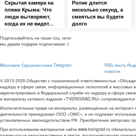
Скрытая камера на
Ролик длится
пляже Крыма: Что
несколько секунд, а
люди вытворяют,
смеяться вы будете
когда их не видят...
долго
Подписывайтесь на наши соц. сети:
мы дарим подарки подписчикам :)
ВКонтакте
Одноклассники
Telegram
RSS лента
Янде
новости
© 2013-2025 Общество с ограниченной ответственностью «Объе
надзору в сфере связи, информационных технологий и массовых к
зарегистрировано в Федеральной службе по надзору в сфере связ
и материалы сетевого издания «TVERIGRAD.RU» сопровождаются
Исключительные права на материалы, размещённые на интернет-сай
деятельности принадлежат ООО «ОМС», и не подлежат использова
установленных законодательством РФ. Приобретение авторских п
При использовании материалов сайта www.tverigrad.ru обязательн
размещаться непосредственно в тексте, воспроизводящем оригина