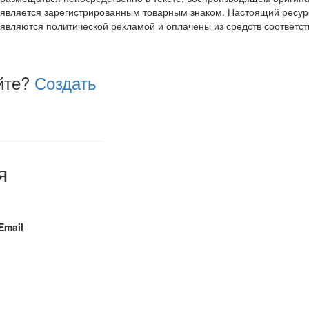
является зарегистрированным товарным знаком. Настоящий ресур
являются политической рекламой и оплачены из средств соответ
йте?
Создать
я
Email