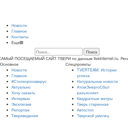
Новости
Главное
Контакты
Еще
САМЫЙ ПОСЕЩАЕМЫЙ САЙТ ТВЕРИ по данным liveinternet.ru. Регион 
Основное
Спецпроекты
Новости
TVERTEAM. Истории
Главное
успеха
#Стопкоронавирус
Натуральные новости
Актуально
АтомЭнергоСбыт
Хочу сказать
разъясняет
Интервью
Квадратные метры
Эксклюзив
Тверь старинная
Репортаж
Автостоп
Твериведение
Тверской умелец