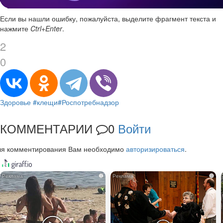
Если вы нашли ошибку, пожалуйста, выделите фрагмент текста и
нажмите
Ctrl+Enter
.
2
0
Здоровье
#клещи
#Роспотребнадзор
КОММЕНТАРИИ
0
Войти
ля комментирования Вам необходимо
авторизироваться
.
i
i