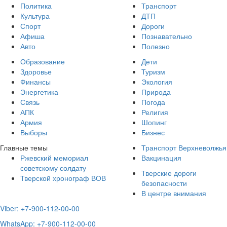
Политика
Транспорт
Культура
ДТП
Спорт
Дороги
Афиша
Познавательно
Авто
Полезно
Образование
Дети
Здоровье
Туризм
Финансы
Экология
Энергетика
Природа
Связь
Погода
АПК
Религия
Армия
Шопинг
Выборы
Бизнес
Главные темы
Транспорт Верхневолжья
Ржевский мемориал
Вакцинация
советскому солдату
Тверские дороги
Тверской хронограф ВОВ
безопасности
В центре внимания
Viber: +7-900-112-00-00
WhatsApp: +7-900-112-00-00