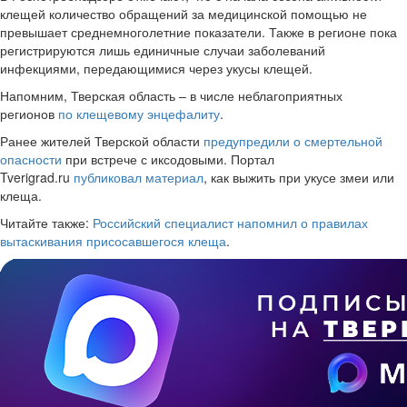
клещей количество обращений за медицинской помощью не
превышает среднемноголетние показатели. Также в регионе пока
регистрируются лишь единичные случаи заболеваний
инфекциями, передающимися через укусы клещей.
Напомним, Тверская область – в числе неблагоприятных
регионов
по клещевому энцефалиту
.
Ранее жителей Тверской области
предупредили о смертельной
опасности
при встрече с иксодовыми. Портал
Tverigrad.ru
публиковал материал
, как выжить при укусе змеи или
клеща.
Читайте также:
Российский специалист напомнил о правилах
вытаскивания присосавшегося клеща
.