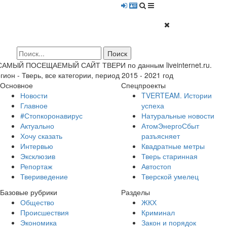
 САМЫЙ ПОСЕЩАЕМЫЙ САЙТ ТВЕРИ по данным liveinternet.ru.
гион - Тверь, все категории, период 2015 - 2021 год
Основное
Спецпроекты
Новости
TVERTEAM. Истории
Главное
успеха
#Стопкоронавирус
Натуральные новости
Актуально
АтомЭнергоСбыт
Хочу сказать
разъясняет
Интервью
Квадратные метры
Эксклюзив
Тверь старинная
Репортаж
Автостоп
Твериведение
Тверской умелец
Базовые рубрики
Разделы
Общество
ЖКХ
Происшествия
Криминал
Экономика
Закон и порядок