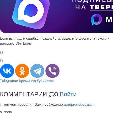
Если вы нашли ошибку, пожалуйста, выделите фрагмент текста и
нажмите
Ctrl+Enter
.
0
6
Telegramm
Криминал
#убийство
КОММЕНТАРИИ
3
Войти
ля комментирования Вам необходимо
авторизироваться
.
s_goga