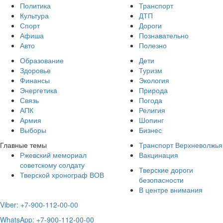
Политика
Транспорт
Культура
ДТП
Спорт
Дороги
Афиша
Познавательно
Авто
Полезно
Образование
Дети
Здоровье
Туризм
Финансы
Экология
Энергетика
Природа
Связь
Погода
АПК
Религия
Армия
Шопинг
Выборы
Бизнес
Главные темы
Транспорт Верхневолжья
Ржевский мемориал
Вакцинация
советскому солдату
Тверские дороги
Тверской хронограф ВОВ
безопасности
В центре внимания
Viber: +7-900-112-00-00
WhatsApp: +7-900-112-00-00