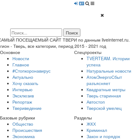
 САМЫЙ ПОСЕЩАЕМЫЙ САЙТ ТВЕРИ по данным liveinternet.ru.
гион - Тверь, все категории, период 2015 - 2021 год
Основное
Спецпроекты
Новости
TVERTEAM. Истории
Главное
успеха
#Стопкоронавирус
Натуральные новости
Актуально
АтомЭнергоСбыт
Хочу сказать
разъясняет
Интервью
Квадратные метры
Эксклюзив
Тверь старинная
Репортаж
Автостоп
Твериведение
Тверской умелец
Базовые рубрики
Разделы
Общество
ЖКХ
Происшествия
Криминал
Экономика
Закон и порядок